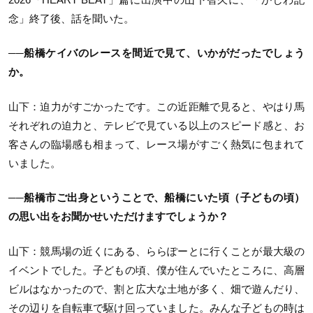
念」終了後、話を聞いた。
──船橋ケイバのレースを間近で⾒て、いかがだったでしょう
か。
山下：迫⼒がすごかったです。この近距離で⾒ると、やはり⾺
それぞれの迫⼒と、テレビで⾒ている以上のスピード感と、お
客さんの臨場感も相まって、レース場がすごく熱気に包まれて
いました。
──船橋市ご出⾝ということで、船橋にいた頃（⼦どもの頃）
の思い出をお聞かせいただけますでしょうか？
山下：競⾺場の近くにある、ららぽーとに⾏くことが最⼤級の
イベントでした。⼦どもの頃、僕が住んでいたところに、⾼層
ビルはなかったので、割と広⼤な⼟地が多く、畑で遊んだり、
その辺りを⾃転⾞で駆け回っていました。みんな⼦どもの時は