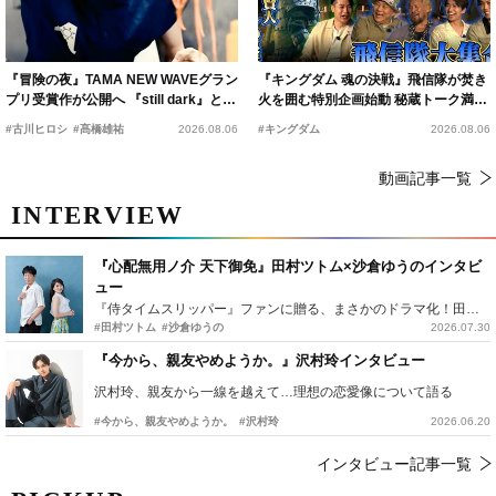
『冒険の夜』TAMA NEW WAVEグラン
『キングダム 魂の決戦』飛信隊が焚き
プリ受賞作が公開へ 『still dark』と同
火を囲む特別企画始動 秘蔵トーク満載
時上映決定
の“キングダムキャンプ”開催
#古川ヒロシ
#髙橋雄祐
2026.08.06
#キングダム
2026.08.06
動画記事一覧
INTERVIEW
『心配無用ノ介 天下御免』田村ツトム×沙倉ゆうのインタビ
ュー
『侍タイムスリッパー』ファンに贈る、まさかのドラマ化！田村ツトム×沙倉ゆうのが語る『心配無用ノ介』撮影秘話
#田村ツトム
#沙倉ゆうの
2026.07.30
『今から、親友やめようか。』沢村玲インタビュー
沢村玲、親友から一線を越えて…理想の恋愛像について語る
#今から、親友やめようか。
#沢村玲
2026.06.20
インタビュー記事一覧