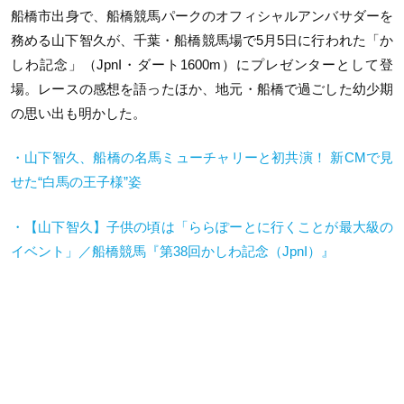
船橋市出身で、船橋競馬パークのオフィシャルアンバサダーを
務める山下智久が、千葉・船橋競馬場で5月5日に行われた「か
しわ記念」（JpnI・ダート1600m）にプレゼンターとして登
場。レースの感想を語ったほか、地元・船橋で過ごした幼少期
の思い出も明かした。
・山下智久、船橋の名馬ミューチャリーと初共演！ 新CMで見
せた“白馬の王子様”姿
・【⼭下智久】子供の頃は「ららぽーとに⾏くことが最⼤級の
イベント」／船橋競⾺『第
38
回かしわ記念（
JpnI
）』