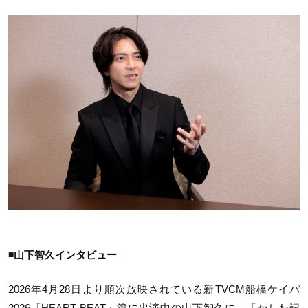
◾⼭下智久インタビュー
2026年4⽉28⽇より順次放映されている新TVCM船橋ケイバ
2026「HEART BEAT」篇に出演中の⼭下智久に、「かしわ記