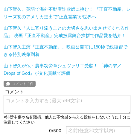
山下智久、英語で海外不動産詐欺師に挑む！ 『正直不動産』シ
リーズ初のアメリカ進出で“正直営業”が世界へ
山下智久「人に寄り添うことの大切さを思い出させてくれる作
品」 映画『正直不動産』完成披露舞台挨拶で作品愛を熱弁！
山下智久主演『正直不動産』、映画公開前に150秒で総復習で
きる特別映像到着
山下智久が仏・農事功労章シュヴァリエ受勲！ 『神の雫／
Drops of God』が文化貢献で評価