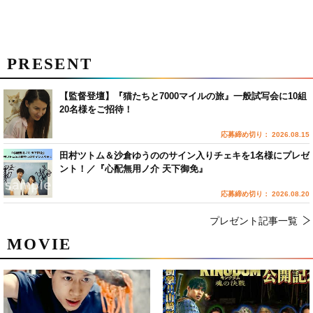
PRESENT
【監督登壇】『猫たちと7000マイルの旅』一般試写会に10組
20名様をご招待！
応募締め切り： 2026.08.15
田村ツトム＆沙倉ゆうののサイン入りチェキを1名様にプレゼ
ント！／『心配無用ノ介 天下御免』
応募締め切り： 2026.08.20
プレゼント記事一覧
MOVIE