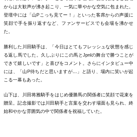
からは大歓声が沸き起こり、一気に華やかな空気に包まれた。
登壇中には「山Pこっち見てー！」といった客席からの声援に
笑顔で手を振り返すなど、ファンサービスでも会場を沸かせ
た。
勝利した川田騎手は、「今日はとてもフレッシュな状態を感じ
る返し馬でした。久しぶりにこの馬とJpnIの舞台で勝つことが
できて嬉しいです」と喜びをコメント。さらにインタビュー中
には、「山P待ちだと思いますが…」と語り、場内に笑いが起
こる一幕もあった。
山下は、川田将雅騎手をはじめ優勝馬の関係者に笑顔で花束を
贈呈。記念撮影では川田騎手と言葉を交わす場面も見られ、終
始和やかな雰囲気の中で関係者を祝福していた。