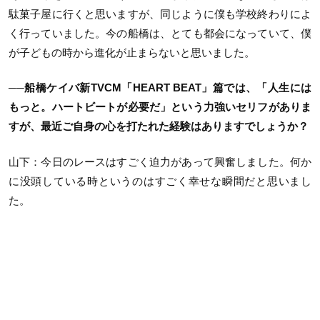
駄菓⼦屋に⾏くと思いますが、同じように僕も学校終わりによ
く⾏っていました。今の船橋は、とても都会になっていて、僕
が⼦どもの時から進化が⽌まらないと思いました。
──船橋ケイバ新TVCM「HEART BEAT」篇では、「⼈⽣には
もっと。ハートビートが必要だ」という⼒強いセリフがありま
すが、最近ご⾃⾝の⼼を打たれた経験はありますでしょうか？
山下：今⽇のレースはすごく迫⼒があって興奮しました。何か
に没頭している時というのはすごく幸せな瞬間だと思いまし
た。