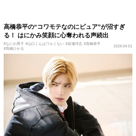
高橋恭平の“コワモテなのにピュア”が沼すぎ
る！ はにかみ笑顔に心奪われる声続出
#なにわ男子
#山口くんはワルくない
#岩瀬洋志
#高橋恭平
2026.04.01
#髙橋ひかる