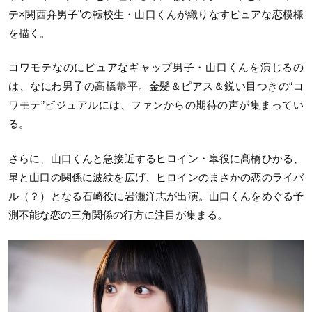
テ×関西弁男子”の転校生・山口くんが織りなすピュアな恋模様
を描く。
コワモテなのにピュアなギャップ男子・山口くんを演じるの
は、なにわ男子の高橋恭平。金髪＆ピアス＆鋭い目つきの“コ
ワモテ”ビジュアルには、ファンからの期待の声が集まってい
る。
さらに、山口くんと急接近するヒロイン・皐役に髙橋ひかる、
皐と山口の関係に波紋を広げ、ヒロインのまさかの恋のライバ
ル（？）となる石崎役に岩瀬洋志が出演。山口くんをめぐる予
測不能な恋の三角関係の行方に注目が集まる。