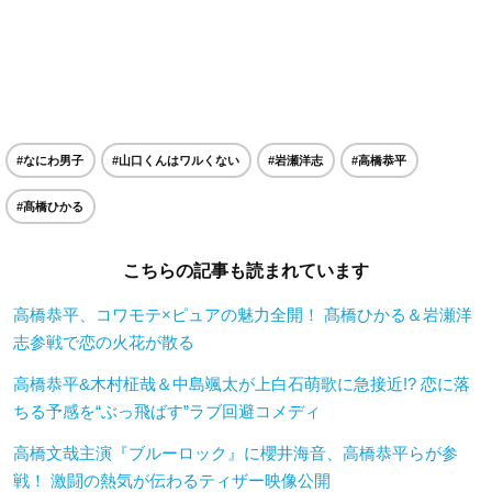
#なにわ男子
#山口くんはワルくない
#岩瀬洋志
#高橋恭平
#髙橋ひかる
こちらの記事も読まれています
高橋恭平、コワモテ×ピュアの魅力全開！ 髙橋ひかる＆岩瀬洋
志参戦で恋の火花が散る
高橋恭平&木村柾哉＆中島颯太が上白石萌歌に急接近!? 恋に落
ちる予感を“ぶっ飛ばす”ラブ回避コメディ
高橋文哉主演『ブルーロック』に櫻井海音、高橋恭平らが参
戦！ 激闘の熱気が伝わるティザー映像公開