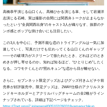
高橋恭平演じる山口くん、髙橋ひかる演じる皐、そして岩瀬洋
志演じる石崎。実は撮影の合間には関西弁トークが止まらなか
ったという“全員関西出身”のキャスト3人が織りなす、抜群のテ
ンポ感とポップな掛け合いにも注目したい。
この3人を中心に、予測不能な恋のトライアングルは一気に加
速していく。写真だけでも伝わってくる山口くんのギャップ
――その破壊力がスクリーンで放たれたとき、どれほどのとき
めきが押し寄せるのか。知れば知るほど、“ひとりじめ”したく
なる。コワモテくんとの“照れキュン”な恋から目が離せない。
さらに、セブンネット限定グッズおよびグッズ付きムビチケ前
売券が好評販売中。限定グッズは、2WAY仕様のアクリルスタ
ンドキーホルダーとアクリルバッグチャームの全2種がライン
ナップされている。詳細は下記ページをチェック。
https://7net.omni7.jp/general/005102/260318yamaguchikun