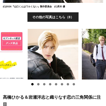
(C)2026『山口くんはワルくない』製作委員会 (C)斉木 優
その他の写真はこちら（8）
髙橋ひかる＆岩瀬洋志と織りなす恋の三角関係に注
目