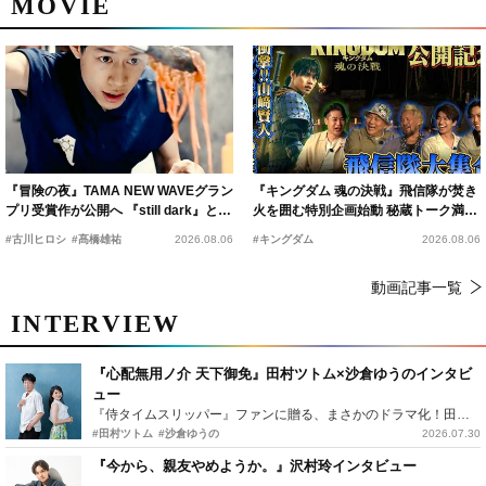
MOVIE
『冒険の夜』TAMA NEW WAVEグラン
『キングダム 魂の決戦』飛信隊が焚き
プリ受賞作が公開へ 『still dark』と同
火を囲む特別企画始動 秘蔵トーク満載
時上映決定
の“キングダムキャンプ”開催
#古川ヒロシ
#髙橋雄祐
2026.08.06
#キングダム
2026.08.06
動画記事一覧
INTERVIEW
『心配無用ノ介 天下御免』田村ツトム×沙倉ゆうのインタビ
ュー
『侍タイムスリッパー』ファンに贈る、まさかのドラマ化！田村ツトム×沙倉ゆうのが語る『心配無用ノ介』撮影秘話
#田村ツトム
#沙倉ゆうの
2026.07.30
『今から、親友やめようか。』沢村玲インタビュー