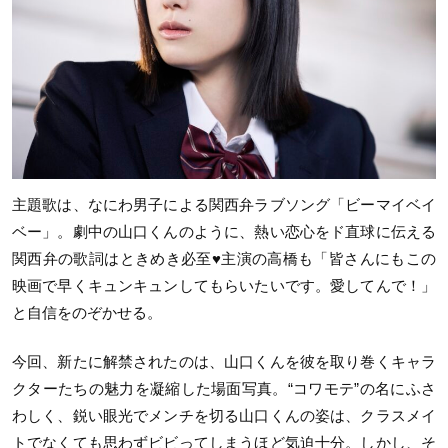
主題歌は、なにわ男子による関西弁ラブソング「ビーマイベイ
ベー」。劇中の山口くんのように、熱い恋心をド直球に伝える
関西弁の歌詞はときめき必至♥主演の高橋も「皆さんにもこの
映画で早くキュンキュンしてもらいたいです。愛してんで！」
と自信をのぞかせる。
今回、新たに解禁されたのは、山口くんを彼を取り巻くキャラ
クターたちの魅力を凝縮した場面写真。“コワモテ”の名にふさ
わしく、鋭い眼光でメンチを切る山口くんの姿は、クラスメイ
トでなくても思わずビビってしまうほど気迫十分。しかし、そ