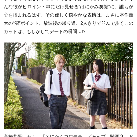
んな彼がヒロイン・皐にだけ見せる“はにかみ笑顔”に、誰もが
心を掴まれるはず。その優しく穏やかな表情は、まさに本作最
大の“沼”ポイント。放課後の帰り道、2人きりで並んで歩くこの
カットは、もしかしてデートの瞬間…!?
高橋恭平いわく、「とにかくコワモテ、ギャップ、関西弁、ド