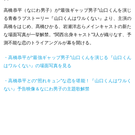
高橋恭平（なにわ男子）が“最強ギャップ男子”山口くんを演じ
る青春ラブストーリー『山口くんはワルくない』より、主演の
高橋をはじめ、髙橋ひかる、岩瀬洋志らメインキャストの新た
な場面写真が一挙解禁。“関西出身キャスト”3人が織りなす、予
測不能な恋のトライアングルが幕を開ける。
・高橋恭平が“最強ギャップ男子”山口くんを演じる『山口くん
はワルくない』の場面写真を見る
・高橋恭平との“照れキュン”な恋を堪能！『山口くんはワルく
ない』予告映像＆なにわ男子の主題歌解禁