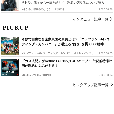
沢村玲、親友から一線を越えて…理想の恋愛像について語る
#今から、親友やめようか。
#沢村玲
2026.06.20
インタビュー記事一覧
PICKUP
奇妙で自由な音楽家集団の真実とは？『エレファント6レコー
ディング・カンパニー』が教える“好き”を貫くDIY精神
#エレファント6レコーディング・カンパニー
#ドキュメンタリー
2026.08.05
『ガス人間』がNetflix TOP10でTOP3キープ！ 伝説的特撮映
画が現代によみがえる！
#Netflix
#Netflix TOP10
2026.08.04
ピックアップ記事一覧