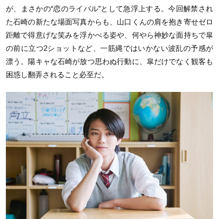
が、まさかの“恋のライバル”として急浮上する。今回解禁され
た石崎の新たな場面写真からも、山口くんの肩を抱き寄せゼロ
距離で得意げな笑みを浮かべる姿や、何やら神妙な面持ちで皐
の前に立つ2ショットなど、一筋縄ではいかない波乱の予感が
漂う。陽キャな石崎が放つ思わぬ行動に、皐だけでなく観客も
困惑し翻弄されること必至だ。