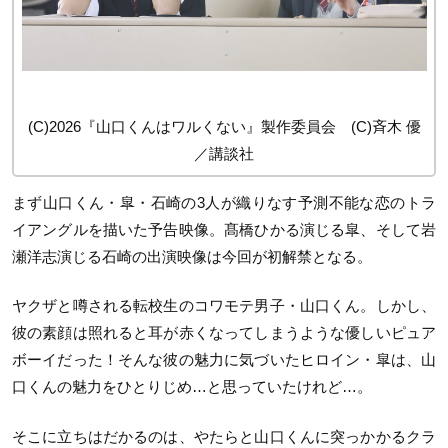
(C)2026『山口くんはワルくない』製作委員会 (C)斉木 優
／講談社
まず山口くん・皐・石崎の3人が織りなす予測不能な恋のトラ
イアングルを描いた予告映像。髙橋ひかる演じる皐、そして岩
瀬洋志演じる石崎の出演映像は今回が初解禁となる。
ヤクザと噂される転校生のコワモテ男子・山口くん。しかし、
彼の素顔は照れると耳が赤くなってしまうような優しいピュア
ボーイだった！そんな彼の魅力に気づいたヒロイン・皐は、山
口くんの魅力をひとりじめ…と思っていたけれど…。
そこに立ちはだかるのは、やたらと山口くんに突っかかるクラ