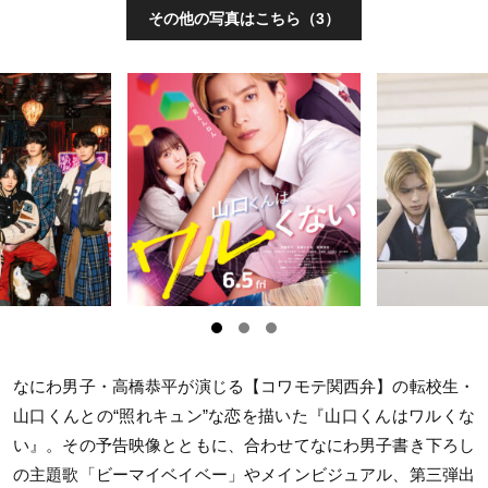
その他の写真はこちら（3）
なにわ男子・高橋恭平が演じる【コワモテ関西弁】の転校生・
山口くんとの“照れキュン”な恋を描いた『山口くんはワルくな
い』。その予告映像とともに、合わせてなにわ男子書き下ろし
の主題歌「ビーマイベイベー」やメインビジュアル、第三弾出