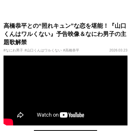
高橋恭平との“照れキュン”な恋を堪能！『山口
くんはワルくない』予告映像＆なにわ男子の主
題歌解禁
#なにわ男子
#山口くんはワルくない
#高橋恭平
2026.03.23