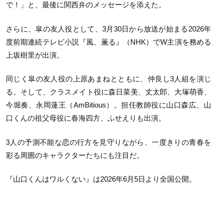
で！」と、最後に関西弁のメッセージを添えた。
さらに、皐の友人役として、3月30日から放送が始まる2026年
度前期連続テレビ小説『風、薫る』（NHK）でW主演を務める
上坂樹里が出演。
同じく皐の友人役の上原あまねとともに、仲良し3人組を演じ
る。そして、クラスメイト役に森日菜美、丈太郎、大塚萌香、
今堀奏、永岡蓮王（AmBitious）。担任教師役に山口森広、山
口くんの祖父母役に春海四方、ふせえりも出演。
3人の予測不能な恋の行方を見守りながら、一度きりの青春を
彩る周囲のキャラクターたちにも注目だ。
『山口くんはワルくない』は2026年6月5日より全国公開。