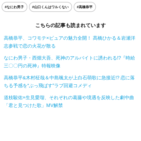
#なにわ男子
#山口くんはワルくない
#高橋恭平
こちらの記事も読まれています
高橋恭平、コワモテ×ピュアの魅力全開！ 髙橋ひかる＆岩瀬洋
志参戦で恋の火花が散る
なにわ男子・西畑大吾、死神のアルバイトに誘われる!?『時給
三〇〇円の死神』特報映像
高橋恭平&木村柾哉＆中島颯太が上白石萌歌に急接近!? 恋に落
ちる予感を“ぶっ飛ばす”ラブ回避コメディ
道枝駿佑×生見愛瑠、それぞれの葛藤や境遇を反映した劇中曲
「君と見つけた歌」MV解禁