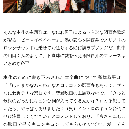
そんな本作の主題歌は、なにわ男子によるド直球な関西弁歌詞
が彩る「ビーマイベイベー」。熱い恋心を関西弁でノリノリの
ロックサウンドに乗せてお送りする絶好調ラブソングだ。劇中
の山口くんのように、ド直球に愛を伝える関西弁のフレーズは
ときめき必至!!
本作のために書き下ろされた本楽曲について高橋恭平は、
「『ほんまかなわんわ』などコテコテの関西弁もあって、ザ・
なにわ男子！な楽曲です。恋愛映画の主題歌なので、『きっと
歌詞のどっかにキュン台詞が入ってくるんかな？』と予想して
いたら、やっぱりありました！（笑）イントロのキュン台詞に
ぜひ注目してください」とコメントしており、「皆さんにもこ
の映画で早くキュンキュンしてもらいたいです。愛してん