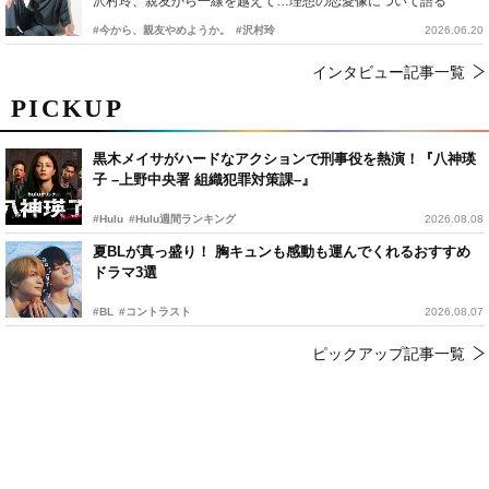
沢村玲、親友から一線を越えて…理想の恋愛像について語る
#今から、親友やめようか。
#沢村玲
2026.06.20
インタビュー記事一覧
PICKUP
黒木メイサがハードなアクションで刑事役を熱演！『八神瑛
子 –上野中央署 組織犯罪対策課–』
#Hulu
#Hulu週間ランキング
2026.08.08
夏BLが真っ盛り！ 胸キュンも感動も運んでくれるおすすめ
ドラマ3選
#BL
#コントラスト
2026.08.07
ピックアップ記事一覧