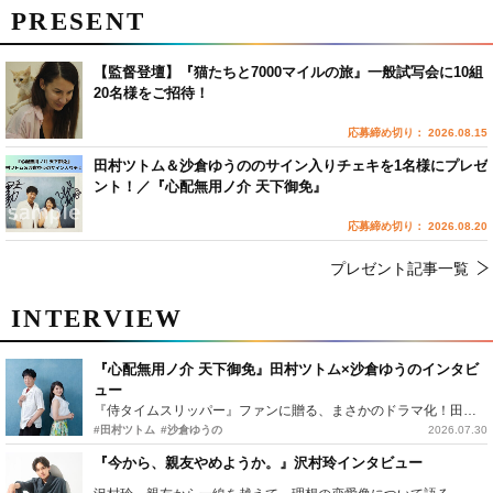
PRESENT
【監督登壇】『猫たちと7000マイルの旅』一般試写会に10組
20名様をご招待！
応募締め切り： 2026.08.15
田村ツトム＆沙倉ゆうののサイン入りチェキを1名様にプレゼ
ント！／『心配無用ノ介 天下御免』
応募締め切り： 2026.08.20
プレゼント記事一覧
INTERVIEW
『心配無用ノ介 天下御免』田村ツトム×沙倉ゆうのインタビ
ュー
『侍タイムスリッパー』ファンに贈る、まさかのドラマ化！田村ツトム×沙倉ゆうのが語る『心配無用ノ介』撮影秘話
#田村ツトム
#沙倉ゆうの
2026.07.30
『今から、親友やめようか。』沢村玲インタビュー