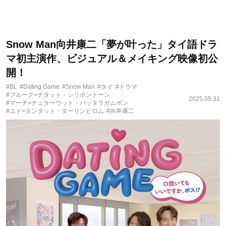
Snow Man向井康二「夢が叶った」タイ語ドラ
マ初主演作、ビジュアル＆メイキング映像初公
開！
#BL
#Dating Game
#Snow Man
#タイ
#ドラマ
#フルーク=ナタット・シリポントーン
2025.05.31
#マーチ=チュターウット・パッタラガムポン
#ユド=タンタット・ターリンピロム
#向井康二