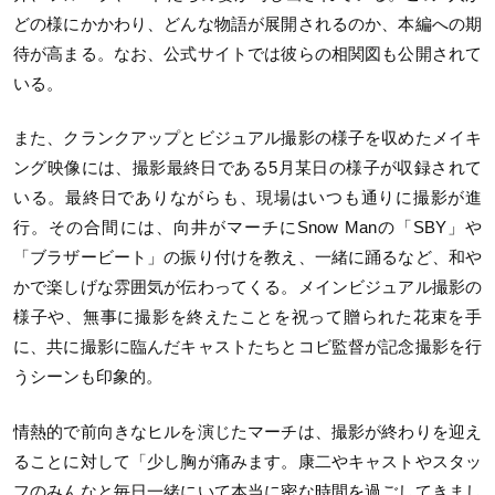
どの様にかかわり、どんな物語が展開されるのか、本編への期
待が高まる。なお、公式サイトでは彼らの相関図も公開されて
いる。
また、クランクアップとビジュアル撮影の様子を収めたメイキ
ング映像には、撮影最終日である5月某日の様子が収録されて
いる。最終日でありながらも、現場はいつも通りに撮影が進
行。その合間には、向井がマーチにSnow Manの「SBY」や
「ブラザービート」の振り付けを教え、一緒に踊るなど、和や
かで楽しげな雰囲気が伝わってくる。メインビジュアル撮影の
様子や、無事に撮影を終えたことを祝って贈られた花束を手
に、共に撮影に臨んだキャストたちとコビ監督が記念撮影を行
うシーンも印象的。
情熱的で前向きなヒルを演じたマーチは、撮影が終わりを迎え
ることに対して「少し胸が痛みます。康二やキャストやスタッ
フのみんなと毎日一緒にいて本当に密な時間を過ごしてきまし