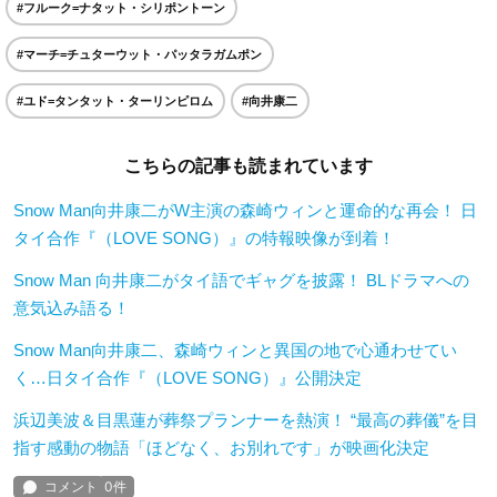
#フルーク=ナタット・シリポントーン
#マーチ=チュターウット・パッタラガムポン
#ユド=タンタット・ターリンピロム
#向井康二
こちらの記事も読まれています
Snow Man向井康二がW主演の森崎ウィンと運命的な再会！ 日
タイ合作『（LOVE SONG）』の特報映像が到着！
Snow Man 向井康二がタイ語でギャグを披露！ BLドラマへの
意気込み語る！
Snow Man向井康二、森崎ウィンと異国の地で心通わせてい
く…日タイ合作『（LOVE SONG）』公開決定
浜辺美波＆目黒蓮が葬祭プランナーを熱演！ “最高の葬儀”を目
指す感動の物語「ほどなく、お別れです」が映画化決定