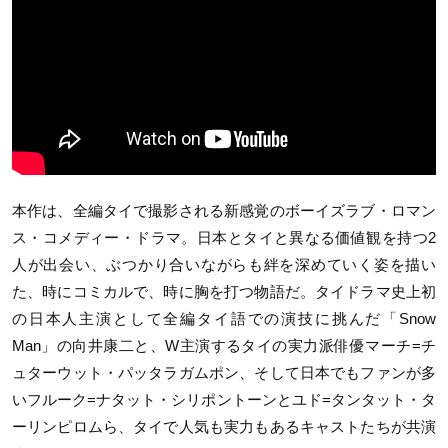
本作は、全編タイで撮影される新感覚のボーイズラブ・ロマン
ス・コメディー・ドラマ。日本とタイと異なる価値観を持つ2
人が出会い、ぶつかり合いながらも絆を深めていく姿を描い
た、時にコミカルで、時に胸を打つ物語だ。タイドラマ史上初
の日本人主演として全編タイ語での演技に挑んだ「Snow
Man」の向井康二と、W主演するタイの実力派俳優マーチ=チ
ュターウット・パッタラガムポン、そして日本でもファンが多
いフルーク=ナタット・シリポントーンとユド=タンタット・タ
ーリンピロムら、タイで人気も実力もあるキャストたちが共演