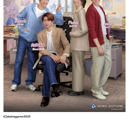
(C)datinggame2025