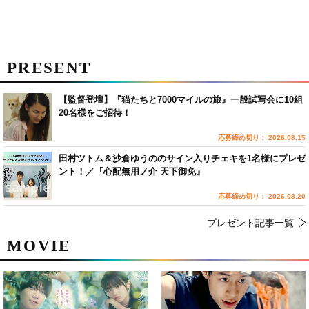
PRESENT
【監督登壇】『猫たちと7000マイルの旅』一般試写会に10組
20名様をご招待！
応募締め切り： 2026.08.15
田村ツトム＆沙倉ゆうののサイン入りチェキを1名様にプレゼ
ント！／『心配無用ノ介 天下御免』
応募締め切り： 2026.08.20
プレゼント記事一覧
MOVIE