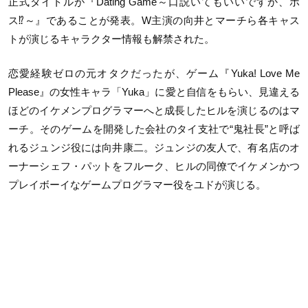
正式タイトルが『Dating Game～口説いてもいいですか、ボ
ス⁉～』であることが発表。W主演の向井とマーチら各キャス
トが演じるキャラクター情報も解禁された。
恋愛経験ゼロの元オタクだったが、ゲーム『Yuka! Love Me
Please』の女性キャラ「Yuka」に愛と自信をもらい、見違える
ほどのイケメンプログラマーへと成長したヒルを演じるのはマ
ーチ。そのゲームを開発した会社のタイ支社で“鬼社長”と呼ば
れるジュンジ役には向井康二。ジュンジの友人で、有名店のオ
ーナーシェフ・パットをフルーク、ヒルの同僚でイケメンかつ
プレイボーイなゲームプログラマー役をユドが演じる。