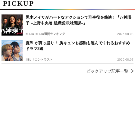
PICKUP
黒木メイサがハードなアクションで刑事役を熱演！『八神瑛
子 –上野中央署 組織犯罪対策課–』
#Hulu
#Hulu週間ランキング
2026.08.08
夏BLが真っ盛り！ 胸キュンも感動も運んでくれるおすすめ
ドラマ3選
#BL
#コントラスト
2026.08.07
ピックアップ記事一覧