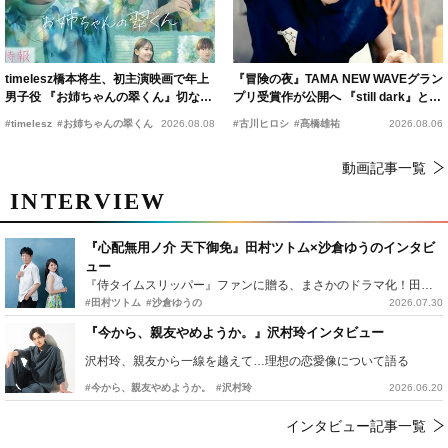
timelesz橋本将生、初主演映画で年上
『冒険の夜』TAMA NEW WAVEグラン
男子役 『お姉ちゃんの翠くん』切ない
プリ受賞作が公開へ 『still dark』と同
恋の幕開けを予感
時上映決定
#timelesz
#お姉ちゃんの翠くん
2026.08.08
#古川ヒロシ
#髙橋雄祐
2026.08.06
動画記事一覧
INTERVIEW
『心配無用ノ介 天下御免』田村ツトム×沙倉ゆうのインタビ
ュー
『侍タイムスリッパー』ファンに贈る、まさかのドラマ化！田村ツトム×沙倉ゆうのが語る『心配無用ノ介』撮影秘話
#田村ツトム
#沙倉ゆうの
2026.07.30
『今から、親友やめようか。』沢村玲インタビュー
沢村玲、親友から一線を越えて…理想の恋愛像について語る
#今から、親友やめようか。
#沢村玲
2026.06.20
インタビュー記事一覧