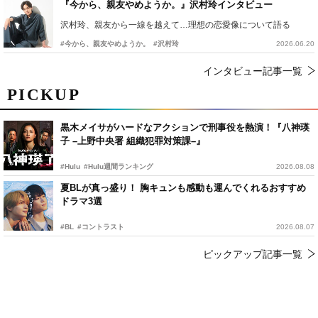
『今から、親友やめようか。』沢村玲インタビュー
沢村玲、親友から一線を越えて…理想の恋愛像について語る
#今から、親友やめようか。
#沢村玲
2026.06.20
インタビュー記事一覧
PICKUP
黒木メイサがハードなアクションで刑事役を熱演！『八神瑛
子 –上野中央署 組織犯罪対策課–』
#Hulu
#Hulu週間ランキング
2026.08.08
夏BLが真っ盛り！ 胸キュンも感動も運んでくれるおすすめ
ドラマ3選
#BL
#コントラスト
2026.08.07
ピックアップ記事一覧