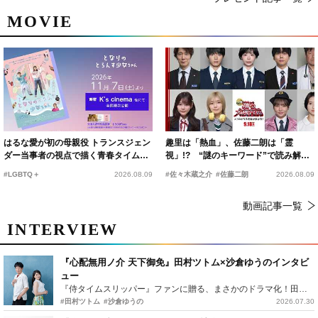
MOVIE
はるな愛が初の母親役 トランスジェン
趣里は「熱血」、佐藤二朗は「霊
ダー当事者の視点で描く青春タイムス
視」!? “謎のキーワード”で読み解く
リップコメディ
『踊る大捜査線 N.E.W.』新メンバー
#LGBTQ＋
2026.08.09
#佐々木蔵之介
#佐藤二朗
2026.08.09
動画記事一覧
INTERVIEW
『心配無用ノ介 天下御免』田村ツトム×沙倉ゆうのインタビ
ュー
『侍タイムスリッパー』ファンに贈る、まさかのドラマ化！田村ツトム×沙倉ゆうのが語る『心配無用ノ介』撮影秘話
#田村ツトム
#沙倉ゆうの
2026.07.30