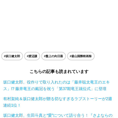
#坂口健太郎
#渡辺謙
#盤上の向日葵
#釜山国際映画祭
こちらの記事も読まれています
坂口健太郎、役作りで取り入れたのは「藤井聡太竜王のエキ
ス」!? 藤井竜王の戴冠を祝う「第37期竜王就位式」に登壇
有村架純＆坂口健太郎が贈る切なすぎるラブストーリーが2週
連続1位！
坂口健太郎、生田斗真と“愛”について語り合う！『さよならの