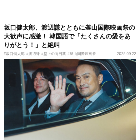
坂口健太郎、渡辺謙とともに釜山国際映画祭の
大歓声に感激！ 韓国語で「たくさんの愛をあ
りがとう！」と絶叫
#坂口健太郎
#渡辺謙
#盤上の向日葵
#釜山国際映画祭
2025.09.22