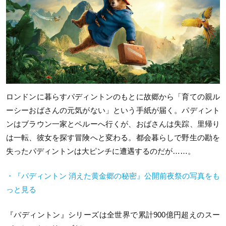
ロンドンに暮らすパディントンのもとに故郷から「育ての親ル
ーシーおばさんの元気がない」という手紙が届く。パディント
ンはブラウン一家とペルーへ行くが、おばさんは失踪、里帰り
は一転、彼女を探す冒険へと変わる。都会暮らしで野生の勘を
失ったパディントンは大ピンチに遭遇するのだが……。
・『パディントン 消えた黄金郷の秘密』公開前夜祭の写真をも
っと見る
『パディントン』シリーズは全世界で累計900億円超えのスー