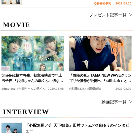
応募締め切り： 2026.08.20
プレゼント記事一覧
MOVIE
timelesz橋本将生、初主演映画で年上
『冒険の夜』TAMA NEW WAVEグラン
男子役 『お姉ちゃんの翠くん』切ない
プリ受賞作が公開へ 『still dark』と同
恋の幕開けを予感
時上映決定
#timelesz
#お姉ちゃんの翠くん
2026.08.08
#古川ヒロシ
#髙橋雄祐
2026.08.06
動画記事一覧
INTERVIEW
『心配無用ノ介 天下御免』田村ツトム×沙倉ゆうのインタビ
ュー