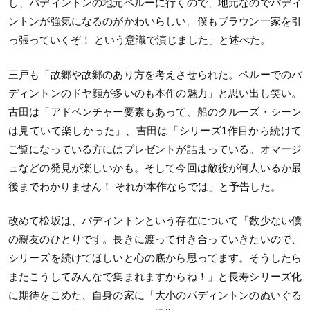
し、パディントンの地元ペルーに行くので、地元なのでパディ
ントンが強気になるのがかわいらしい。僕もブラウン一家を引
っ張っていくぞ！ という意識で演じました」と述べた。
三戸も「故郷や故郷のあり方を考えさせられた。ペルーでのパ
ディントンのドヤ顔が多いのも本作の魅力」と思い出し笑い。
古田は「アドベンチャー要素もあって、船のクルーズ・シーン
は見ていて楽しかった」、吉田は「シリーズ1作目から続けて
ご覧になっている方にはプレゼントが詰まっている。オマージ
ュなどの発見が楽しいかも。そして今回は敵役が何人いるか最
後までわかりません！ それが本作ならでは」と予告した。
改めて松坂は、パディントンという存在について「数少ない僕
の親友のひとりです。長きに渡って付き合っていきたいので、
シリーズを続けてほしいと心の底から思ってます。そうしたら
またこうしてみんなで集まれますからね！」と長寿シリーズ化
に期待をこめた、自身の家に「大小のパディントンのぬいぐる