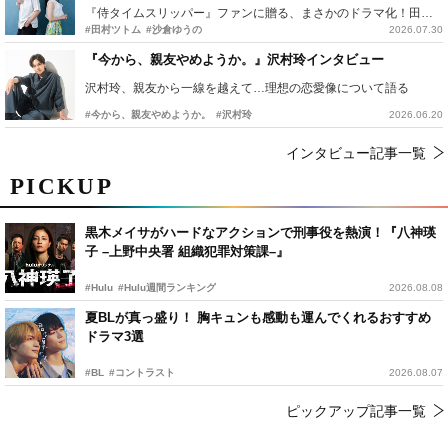
『侍タイムスリッパー』ファンに贈る、まさかのドラマ化！田村ツトム×沙倉ゆうのが語る『心配無用ノ介』撮影秘話
#田村ツトム
#沙倉ゆうの
2026.07.30
『今から、親友やめようか。』沢村玲インタビュー
沢村玲、親友から一線を越えて…理想の恋愛像について語る
#今から、親友やめようか。
#沢村玲
2026.06.20
インタビュー記事一覧
PICKUP
黒木メイサがハードなアクションで刑事役を熱演！『八神瑛
子 –上野中央署 組織犯罪対策課–』
#Hulu
#Hulu週間ランキング
2026.08.08
夏BLが真っ盛り！ 胸キュンも感動も運んでくれるおすすめ
ドラマ3選
#BL
#コントラスト
2026.08.07
ピックアップ記事一覧