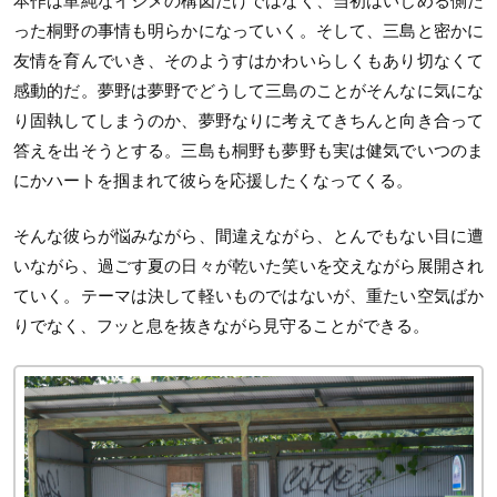
本作は単純なイジメの構図だけではなく、当初はいじめる側だ
った桐野の事情も明らかになっていく。そして、三島と密かに
友情を育んでいき、そのようすはかわいらしくもあり切なくて
感動的だ。夢野は夢野でどうして三島のことがそんなに気にな
り固執してしまうのか、夢野なりに考えてきちんと向き合って
答えを出そうとする。三島も桐野も夢野も実は健気でいつのま
にかハートを掴まれて彼らを応援したくなってくる。
そんな彼らが悩みながら、間違えながら、とんでもない目に遭
いながら、過ごす夏の日々が乾いた笑いを交えながら展開され
ていく。テーマは決して軽いものではないが、重たい空気ばか
りでなく、フッと息を抜きながら見守ることができる。