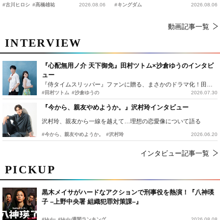
時上映決定
の“キングダムキャンプ”開催
#古川ヒロシ
#髙橋雄祐
2026.08.06
#キングダム
2026.08.06
動画記事一覧
INTERVIEW
『心配無用ノ介 天下御免』田村ツトム×沙倉ゆうのインタビ
ュー
『侍タイムスリッパー』ファンに贈る、まさかのドラマ化！田村ツトム×沙倉ゆうのが語る『心配無用ノ介』撮影秘話
#田村ツトム
#沙倉ゆうの
2026.07.30
『今から、親友やめようか。』沢村玲インタビュー
沢村玲、親友から一線を越えて…理想の恋愛像について語る
#今から、親友やめようか。
#沢村玲
2026.06.20
インタビュー記事一覧
PICKUP
黒木メイサがハードなアクションで刑事役を熱演！『八神瑛
子 –上野中央署 組織犯罪対策課–』
#Hulu
#Hulu週間ランキング
2026.08.08