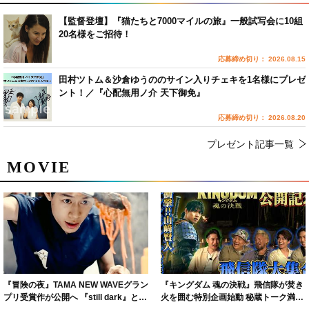
【監督登壇】『猫たちと7000マイルの旅』一般試写会に10組
20名様をご招待！
応募締め切り： 2026.08.15
田村ツトム＆沙倉ゆうののサイン入りチェキを1名様にプレゼ
ント！／『心配無用ノ介 天下御免』
応募締め切り： 2026.08.20
プレゼント記事一覧
MOVIE
『冒険の夜』TAMA NEW WAVEグラン
『キングダム 魂の決戦』飛信隊が焚き
プリ受賞作が公開へ 『still dark』と同
火を囲む特別企画始動 秘蔵トーク満載