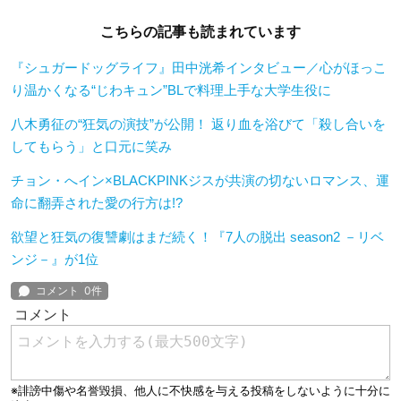
こちらの記事も読まれています
『シュガードッグライフ』田中洸希インタビュー／心がほっこ
り温かくなる“じわキュン”BLで料理上手な大学生役に
八木勇征の“狂気の演技”が公開！ 返り血を浴びて「殺し合いを
してもらう」と口元に笑み
チョン・へイン×BLACKPINKジスが共演の切ないロマンス、運
命に翻弄された愛の行方は!?
欲望と狂気の復讐劇はまだ続く！『7人の脱出 season2 －リベ
ンジ－』が1位