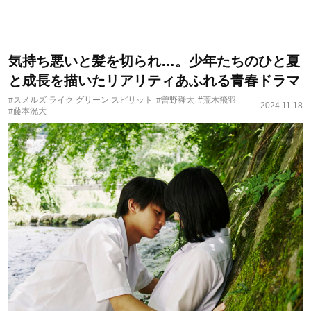
気持ち悪いと髪を切られ…。少年たちのひと夏
と成長を描いたリアリティあふれる青春ドラマ
#スメルズ ライク グリーン スピリット
#曽野舜太
#荒木飛羽
2024.11.18
#藤本洸大