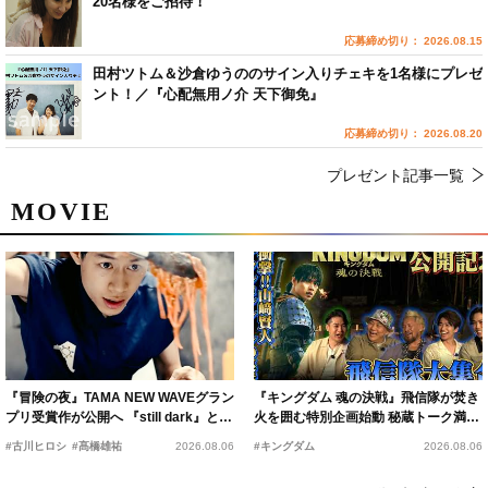
20名様をご招待！
応募締め切り： 2026.08.15
田村ツトム＆沙倉ゆうののサイン入りチェキを1名様にプレゼ
ント！／『心配無用ノ介 天下御免』
応募締め切り： 2026.08.20
プレゼント記事一覧
MOVIE
『冒険の夜』TAMA NEW WAVEグラン
『キングダム 魂の決戦』飛信隊が焚き
プリ受賞作が公開へ 『still dark』と同
火を囲む特別企画始動 秘蔵トーク満載
時上映決定
の“キングダムキャンプ”開催
#古川ヒロシ
#髙橋雄祐
2026.08.06
#キングダム
2026.08.06