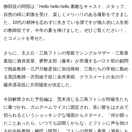
柳田役の阿部は「Hello hello hello 素敵なキャスト、スタッフ、
自然の緑に刺激を受け、楽しくメリハリのある撮影をできまし
た。10代の精神を忘れずに生きている僕ですが個人的に人生初
の教師役です。今年の夏を捧げました。ぜひご覧ください！」
とコメントを寄せた。
さらに、主人公・三島フトシの母親でシングルマザー・三島香
葉役に酒井若菜、夢野太郎（藤本）が所属するバスケ部の顧問
で熱血教師・江戸川敏彦役に加治将樹、三島たちの学校に勤め
る英語教師・沢田綾子役に金井美樹、クラスメートの女の子・
藤井凛花役に片田陽依が決定した。
今回解禁された予告編は、荒木演じる三島フトシが同級生たち
に毒づかれ、ガムテームでイスに固定され、長い髪をはさみで
切られるというショッキングな場面からスタート。「何か困っ
たことあったら、いつでも話聞くからな」とフトシに声を掛け
る社会科教師・柳田（阿部）、フトシの母親・香葉（酒井）も