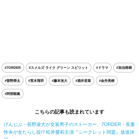
#7ORDER
#スメルズ ライク グリーン スピリット
#ドラマ
#加治将樹
#曽野舜太
#荒木飛羽
#藤本洸大
#酒井若菜
#金井美樹
#阿部顕嵐
こちらの記事も読まれています
げんじぶ・長野凌大が女装男子のストーカー、7ORDER・長妻
怜央が女たらし役!? 松井愛莉主演『シークレット同盟』放送決