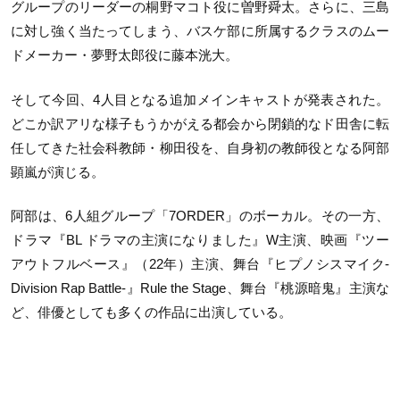
グループのリーダーの桐野マコト役に曽野舜太。さらに、三島
に対し強く当たってしまう、バスケ部に所属するクラスのムー
ドメーカー・夢野太郎役に藤本洸大。
そして今回、4人目となる追加メインキャストが発表された。
どこか訳アリな様子もうかがえる都会から閉鎖的なド田舎に転
任してきた社会科教師・柳田役を、自身初の教師役となる阿部
顕嵐が演じる。
阿部は、6人組グループ「7ORDER」のボーカル。その一方、
ドラマ『BL ドラマの主演になりました』W主演、映画『ツー
アウトフルベース』（22年）主演、舞台『ヒプノシスマイク-
Division Rap Battle-』Rule the Stage、舞台『桃源暗鬼』主演な
ど、俳優としても多くの作品に出演している。