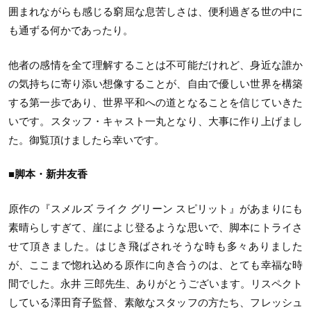
囲まれながらも感じる窮屈な息苦しさは、便利過ぎる世の中に
も通ずる何かであったり。
他者の感情を全て理解することは不可能だけれど、身近な誰か
の気持ちに寄り添い想像することが、自由で優しい世界を構築
する第一歩であり、世界平和への道となることを信じていきた
いです。スタッフ・キャスト一丸となり、大事に作り上げまし
た。御覧頂けましたら幸いです。
■脚本・新井友香
原作の『スメルズ ライク グリーン スピリット』があまりにも
素晴らしすぎて、崖によじ登るような思いで、脚本にトライさ
せて頂きました。はじき飛ばされそうな時も多々ありました
が、ここまで惚れ込める原作に向き合うのは、とても幸福な時
間でした。永井 三郎先生、ありがとうございます。リスペクト
している澤田育子監督、素敵なスタッフの方たち、フレッシュ