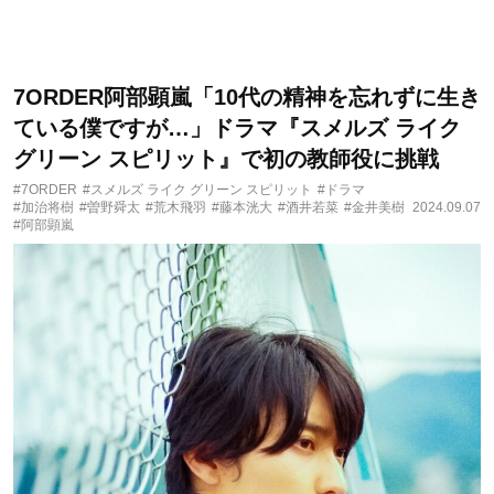
7ORDER阿部顕嵐「10代の精神を忘れずに生き
ている僕ですが…」ドラマ『スメルズ ライク
グリーン スピリット』で初の教師役に挑戦
#7ORDER
#スメルズ ライク グリーン スピリット
#ドラマ
#加治将樹
#曽野舜太
#荒木飛羽
#藤本洸大
#酒井若菜
#金井美樹
2024.09.07
#阿部顕嵐