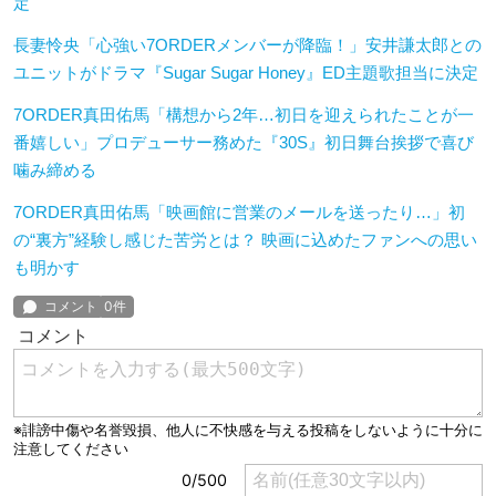
定
長妻怜央「心強い7ORDERメンバーが降臨！」安井謙太郎との
ユニットがドラマ『Sugar Sugar Honey』ED主題歌担当に決定
7ORDER真田佑馬「構想から2年…初日を迎えられたことが一
番嬉しい」プロデューサー務めた『30S』初日舞台挨拶で喜び
噛み締める
7ORDER真田佑馬「映画館に営業のメールを送ったり…」初
の“裏方”経験し感じた苦労とは？ 映画に込めたファンへの思い
も明かす