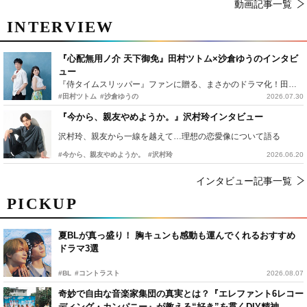
動画記事一覧
INTERVIEW
『心配無用ノ介 天下御免』田村ツトム×沙倉ゆうのインタビ
ュー
『侍タイムスリッパー』ファンに贈る、まさかのドラマ化！田村ツトム×沙倉ゆうのが語る『心配無用ノ介』撮影秘話
#田村ツトム
#沙倉ゆうの
2026.07.30
『今から、親友やめようか。』沢村玲インタビュー
沢村玲、親友から一線を越えて…理想の恋愛像について語る
#今から、親友やめようか。
#沢村玲
2026.06.20
インタビュー記事一覧
PICKUP
夏BLが真っ盛り！ 胸キュンも感動も運んでくれるおすすめ
ドラマ3選
#BL
#コントラスト
2026.08.07
奇妙で自由な音楽家集団の真実とは？『エレファント6レコー
ディング・カンパニー』が教える“好き”を貫くDIY精神