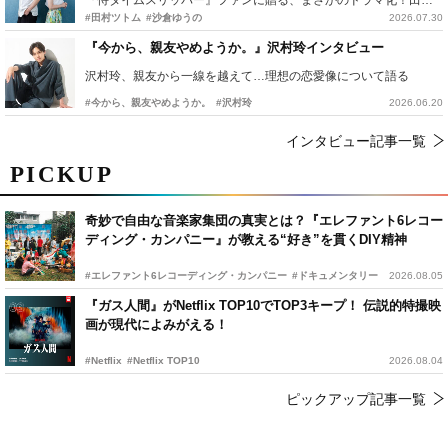
『侍タイムスリッパー』ファンに贈る、まさかのドラマ化！田村ツトム×沙倉ゆうのが語る『心配無用ノ介』撮影秘話
#田村ツトム
#沙倉ゆうの
2026.07.30
『今から、親友やめようか。』沢村玲インタビュー
沢村玲、親友から一線を越えて…理想の恋愛像について語る
#今から、親友やめようか。
#沢村玲
2026.06.20
インタビュー記事一覧
PICKUP
奇妙で自由な音楽家集団の真実とは？『エレファント6レコー
ディング・カンパニー』が教える“好き”を貫くDIY精神
#エレファント6レコーディング・カンパニー
#ドキュメンタリー
2026.08.05
『ガス人間』がNetflix TOP10でTOP3キープ！ 伝説的特撮映
画が現代によみがえる！
#Netflix
#Netflix TOP10
2026.08.04
ピックアップ記事一覧