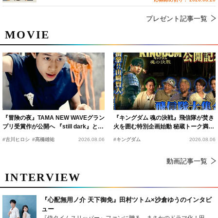
プレゼント記事一覧
MOVIE
『冒険の夜』TAMA NEW WAVEグラン
『キングダム 魂の決戦』飛信隊が焚き
プリ受賞作が公開へ 『still dark』と同
火を囲む特別企画始動 秘蔵トーク満載
時上映決定
の“キングダムキャンプ”開催
#古川ヒロシ
#髙橋雄祐
2026.08.06
#キングダム
2026.08.06
動画記事一覧
INTERVIEW
『心配無用ノ介 天下御免』田村ツトム×沙倉ゆうのインタビ
ュー