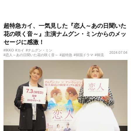
超特急カイ、一気見した『恋人～あの日聞いた
花の咲く音～』主演ナムグン・ミンからのメッ
セージに感激！
#IKKO
#カイ
#ナムグン・ミン
2024.07.04
#恋人～あの日聞いた花の咲く音～
#超特急
#韓国ドラマ
#韓流