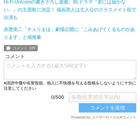
Hi-Fi Un!cornの書き下ろし楽曲、BLドラマ『君には届かな
い。』の主題歌に決定！ 福嶌崇人は主人公のクラスメイト役で
出演も
赤楚衛二「チェリまほ」劇場公開に「こみあげてくるものがあ
ります」と感無量