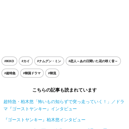
#IKKO
#カイ
#ナムグン・ミン
#恋人～あの日聞いた花の咲く音～
#超特急
#韓国ドラマ
#韓流
こちらの記事も読まれています
超特急・柏木悠「怖いもの知らずで突っ走っていく！」／ドラ
マ『ゴーストヤンキー』インタビュー
『ゴーストヤンキー』柏木悠インタビュー