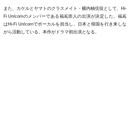
また、カケルとヤマトのクラスメイト・横内柚弦役として、Hi-
Fi Un!cornのメンバーである福嶌崇人の出演が決定した。福嶌
はHi-Fi Un!cornでボーカルを担当し、日本と韓国を行き来しな
がら活動している。本作がドラマ初出演となる。