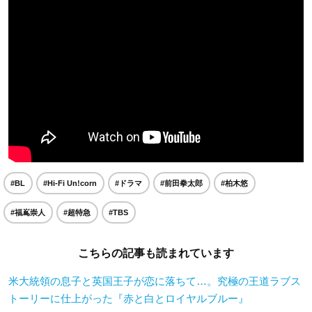
#BL
#Hi-Fi Un!corn
#ドラマ
#前田拳太郎
#柏木悠
#福嶌崇人
#超特急
#TBS
こちらの記事も読まれています
米大統領の息子と英国王子が恋に落ちて…。究極の王道ラブス
トーリーに仕上がった『赤と白とロイヤルブルー』