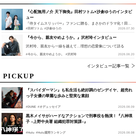
『心配無用ノ介 天下御免』田村ツトム×沙倉ゆうのインタビ
ュー
『侍タイムスリッパー』ファンに贈る、まさかのドラマ化！田村ツトム×沙倉ゆうのが語る『心配無用ノ介』撮影秘話
#田村ツトム
#沙倉ゆうの
2026.07.30
『今から、親友やめようか。』沢村玲インタビュー
沢村玲、親友から一線を越えて…理想の恋愛像について語る
#今から、親友やめようか。
#沢村玲
2026.06.20
インタビュー記事一覧
PICKUP
『スパイダーマン』も私生活も絶好調のゼンデイヤ、超売れ
っ子女優の華麗な歩みと堅実な素顔
#DUNE
#オデュッセイア
2026.08.09
黒木メイサがハードなアクションで刑事役を熱演！『八神瑛
子 –上野中央署 組織犯罪対策課–』
#Hulu
#Hulu週間ランキング
2026.08.08