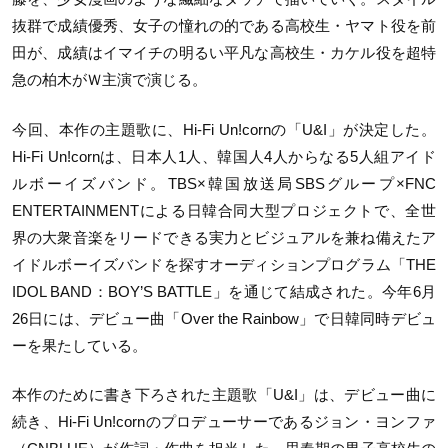
抜群で成績優秀、女子の憧れの的である高校生・ヤマト役を前
田が、成績はイマイチの明るい平凡な高校生・カケル役を超特
急の柏木がＷ主演で演じる。
今回、本作の主題歌に、Hi-Fi Un!cornの「U&I」が決定した。
Hi-Fi Un!cornは、日本人1人、韓国人4人からなる5人組アイド
ルボーイズバンド。TBS×韓国放送局SBSグループ×FNC
ENTERTAINMENTによる日韓合同大型プロジェクトで、全世
界の大衆音楽をリードできる実力とビジュアルを兼ね備えたア
イドルボーイズバンドを探すオーディションプログラム「THE
IDOL BAND：BOY’S BATTLE」を通じて結成された。今年6月
26日には、デビュー曲「Over the Rainbow」で日韓同時デビュ
ーを果たしている。
本作のために書き下ろされた主題歌「U&I」は、デビュー曲に
続き、Hi-Fi Un!cornのプロデューサーであるジョン・ヨンファ