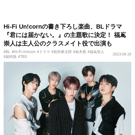
Hi-Fi Un!cornの書き下ろし楽曲、BLドラマ
『君には届かない。』の主題歌に決定！ 福嶌
崇人は主人公のクラスメイト役で出演も
#BL
#Hi-Fi Un!corn
#ドラマ
#前田拳太郎
#柏木悠
#福嶌崇人
2023.09.16
#超特急
#TBS