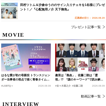
田村ツトム＆沙倉ゆうののサイン入りチェキを1名様にプレゼ
ント！／『心配無用ノ介 天下御免』
応募締め切り： 2026.08.20
プレゼント記事一覧
MOVIE
はるな愛が初の母親役 トランスジェン
趣里は「熱血」、佐藤二朗は「霊
ダー当事者の視点で描く青春タイムス
視」!? “謎のキーワード”で読み解く
リップコメディ
『踊る大捜査線 N.E.W.』新メンバー
#LGBTQ＋
2026.08.09
#佐々木蔵之介
#佐藤二朗
2026.08.09
動画記事一覧
INTERVIEW