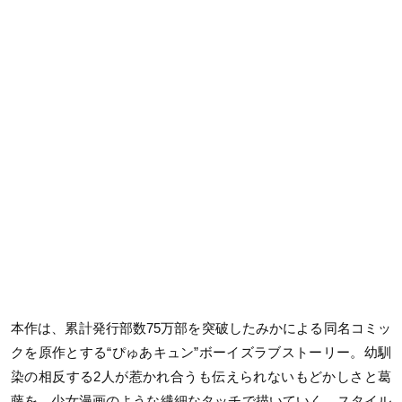
本作は、累計発行部数75万部を突破したみかによる同名コミッ
クを原作とする“ぴゅあキュン”ボーイズラブストーリー。幼馴
染の相反する2人が惹かれ合うも伝えられないもどかしさと葛
藤を、少女漫画のような繊細なタッチで描いていく。スタイル