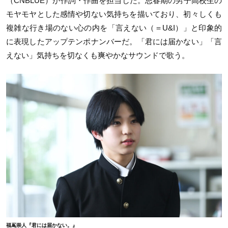
（CNBLUE）が作詞・作曲を担当した。思春期の男子高校生の
モヤモヤとした感情や切ない気持ちを描いており、初々しくも
複雑な行き場のない心の内を「言えない（＝U&I）」と印象的
に表現したアップテンポナンバーだ。「君には届かない」「言
えない」気持ちを切なくも爽やかなサウンドで歌う。
福嶌崇人『君には届かない。』