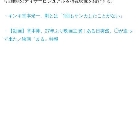
り2種類のティザービジュアル＆特報映像を紹介する。
・キンキ堂本光一、剛とは「1回もケンカしたことがない」
・【動画】堂本剛、
27
年ぶり映画主演！ある日突然、
◯
が迫っ
て来た／映画『まる』特報