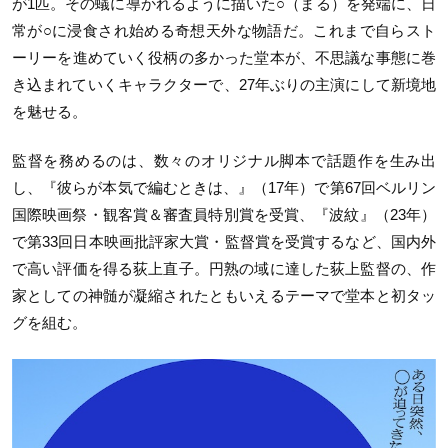
が1匹。その蟻に導かれるように描いた○（まる）を発端に、日
常が○に浸食され始める奇想天外な物語だ。これまで自らスト
ーリーを進めていく役柄の多かった堂本が、不思議な事態に巻
き込まれていくキャラクターで、27年ぶりの主演にして新境地
を魅せる。
監督を務めるのは、数々のオリジナル脚本で話題作を生み出
し、『彼らが本気で編むときは、』（17年）で第67回ベルリン
国際映画祭・観客賞＆審査員特別賞を受賞、『波紋』（23年）
で第33回日本映画批評家大賞・監督賞を受賞するなど、国内外
で高い評価を得る荻上直子。円熟の域に達した荻上監督の、作
家としての神髄が凝縮されたともいえるテーマで堂本と初タッ
グを組む。