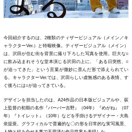
今回紹介するのは、2種類のティザービジュアル（メイン／キ
ャラクターVer.）と特報映像。ティザービジュアル（メイン）
は、沢田が住む街を背景に撮り下ろした写真を使用。巨大な○
に飲み込まれそうな堂本演じる沢田の上に、「ある日突然、○
が迫ってきた」という言葉が微妙に歪んだ形で添えられてい
る。キャラクターVer.では、沢田らしい虚無感のある表情、す
ぐ後ろには○が迫ってきている。
デザインを担当したのは、A24作品の日本版ビジュアルや、荻
上監督の初期の名作『バーバー吉野』（04年）『めがね』（07
年）『トイレット』（10年）などを手掛けるデザイナー・大島
依提亜。グラフィカルで普遍的な〇の形を日常的な実写風景、
人物と組み合せる事で不思議な作品世界を表現した。