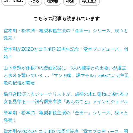
#KinKi Kids
#まる
#堂本剛
#映画
#荻上直子
こちらの記事も読まれています
堂本剛・松本潤・亀梨和也主演の『金田一』シリーズ、続々と
発売！
堂本剛がZOZOとコラボ!? 20周年記念「堂本プロデュース」開
始！
山下幸輝が休載中の漫画家役に、3人の幽霊との出会いが過去
と未来を繋いでいく …『マンガ家、堀マモル』setaによる主題
歌の配信が開始
稲垣吾郎演じるジャーナリストが、虐待の末に薬物に溺れる少
女を見守る――河合優実主演『あんのこと』メインビジュアル
堂本剛・松本潤・亀梨和也主演の『金田一』シリーズ、続々と
発売！
堂本剛がZOZOとコラボ!? 20周年記念「堂本プロデュース」開