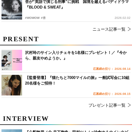
杏が“英語で演じる刑事”に挑戦 国境を越えるバディドラマ
『BLOOD & SWEAT』
#WOWOW
#杏
2026.02.02
ニュース記事一覧
PRESENT
沢村玲のサイン入りチェキを1名様にプレゼント！／『今か
ら、親友やめようか。』
応募締め切り： 2026.08.14
【監督登壇】『猫たちと7000マイルの旅』一般試写会に10組
20名様をご招待！
応募締め切り： 2026.08.15
プレゼント記事一覧
INTERVIEW