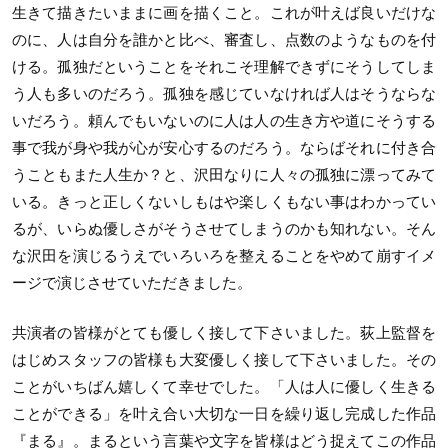
生きて描きたいままに画を描くこと。これが叶えば良いだけな
のに、人は自分を誰かと比べ、審査し、点数のようなものを付
ける。孤独だということをそれこそ理解できずにそうしてしま
う人も多いのだろう。孤独を感じていなければ人はそうならな
いだろう。頼んでもいないのに人は人の生き方や道にそうする
事で我が身や我が心が安心するのだろう。ならばそれに付き合
うこともまた人生か？と、沢田なりに人々の孤独に漂ってみて
いる。きっと正しくないしもはや楽しくもない事はわかってい
るが、いらぬ優しさがそうさせてしまうのかも知れない。そん
な沢田を演じるうえでいろいろを整えることをやめて崩すイメ
ージで演じさせていただきました。
共演者の皆様がとても優しく接して下さいました。荻上監督を
はじめスタッフの皆様も大変優しく接して下さいました。その
ことがいちばん嬉しくて幸せでした。「人は人に優しく生きる
ことができる」を叶え合い大切な一日を繰り返し完成した作品
『まる』。まるという言葉や文字を皆様はどう捉えてこの作品