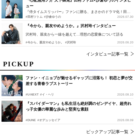
『心配無用ノ介 天下御免』田村ツトム×沙倉ゆうのインタビ
ュー
『侍タイムスリッパー』ファンに贈る、まさかのドラマ化！田村ツトム×沙倉ゆうのが語る『心配無用ノ介』撮影秘話
#田村ツトム
#沙倉ゆうの
2026.07.30
『今から、親友やめようか。』沢村玲インタビュー
沢村玲、親友から一線を越えて…理想の恋愛像について語る
#今から、親友やめようか。
#沢村玲
2026.06.20
インタビュー記事一覧
PICKUP
ファン・イニョプが魅せるギャップに沼落ち！ 初恋と夢が交
差する青春ラブストーリー
#U-NEXT
#イ・ヘリ
2026.08.10
『スパイダーマン』も私生活も絶好調のゼンデイヤ、超売れ
っ子女優の華麗な歩みと堅実な素顔
#DUNE
#オデュッセイア
2026.08.09
ピックアップ記事一覧