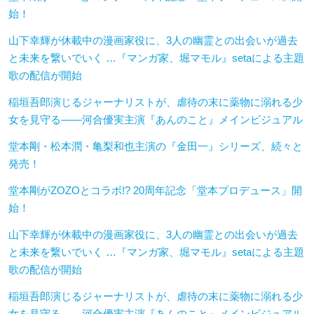
始！
山下幸輝が休載中の漫画家役に、3人の幽霊との出会いが過去
と未来を繋いでいく …『マンガ家、堀マモル』setaによる主題
歌の配信が開始
稲垣吾郎演じるジャーナリストが、虐待の末に薬物に溺れる少
女を見守る――河合優実主演『あんのこと』メインビジュアル
堂本剛・松本潤・亀梨和也主演の『金田一』シリーズ、続々と
発売！
堂本剛がZOZOとコラボ!? 20周年記念「堂本プロデュース」開
始！
山下幸輝が休載中の漫画家役に、3人の幽霊との出会いが過去
と未来を繋いでいく …『マンガ家、堀マモル』setaによる主題
歌の配信が開始
稲垣吾郎演じるジャーナリストが、虐待の末に薬物に溺れる少
女を見守る――河合優実主演『あんのこと』メインビジュアル