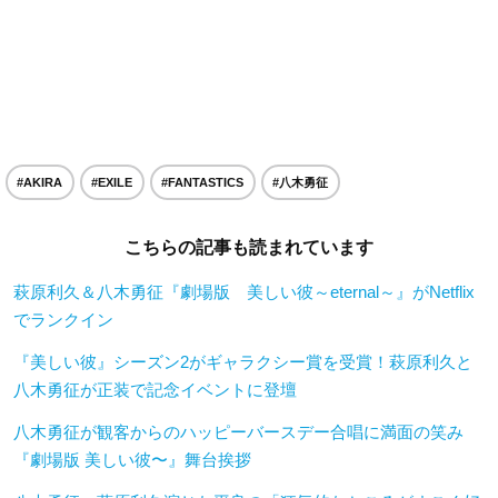
#AKIRA
#EXILE
#FANTASTICS
#八木勇征
こちらの記事も読まれています
萩原利久＆八木勇征『劇場版 美しい彼～eternal～』がNetflix
でランクイン
『美しい彼』シーズン2がギャラクシー賞を受賞！萩原利久と
八木勇征が正装で記念イベントに登壇
八木勇征が観客からのハッピーバースデー合唱に満面の笑み
『劇場版 美しい彼〜』舞台挨拶