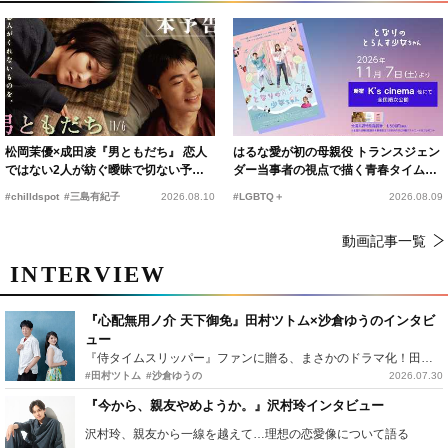
松岡茉優×成田凌『男ともだち』 恋人
はるな愛が初の母親役 トランスジェン
ではない2人が紡ぐ曖昧で切ない予告
ダー当事者の視点で描く青春タイムス
編解禁
リップコメディ
#chilldspot
#三島有紀子
2026.08.10
#LGBTQ＋
2026.08.09
動画記事一覧
INTERVIEW
『心配無用ノ介 天下御免』田村ツトム×沙倉ゆうのインタビ
ュー
『侍タイムスリッパー』ファンに贈る、まさかのドラマ化！田村ツトム×沙倉ゆうのが語る『心配無用ノ介』撮影秘話
#田村ツトム
#沙倉ゆうの
2026.07.30
『今から、親友やめようか。』沢村玲インタビュー
沢村玲、親友から一線を越えて…理想の恋愛像について語る