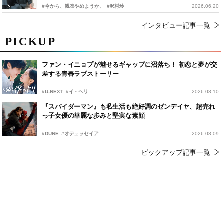
#今から、親友やめようか。
#沢村玲
2026.06.20
インタビュー記事一覧
PICKUP
ファン・イニョプが魅せるギャップに沼落ち！ 初恋と夢が交
差する青春ラブストーリー
#U-NEXT
#イ・ヘリ
2026.08.10
『スパイダーマン』も私生活も絶好調のゼンデイヤ、超売れ
っ子女優の華麗な歩みと堅実な素顔
#DUNE
#オデュッセイア
2026.08.09
ピックアップ記事一覧