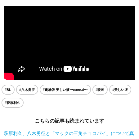
#BL
#八木勇征
#劇場版 美しい彼〜eternal〜
#映画
#美しい彼
#萩原利久
こちらの記事も読まれています
萩原利久、八木勇征と「マックの三角チョコパイ」について真