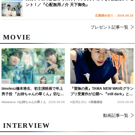
ント！／『心配無用ノ介 天下御免』
応募締め切り： 2026.08.20
プレゼント記事一覧
MOVIE
timelesz橋本将生、初主演映画で年上
『冒険の夜』TAMA NEW WAVEグラン
男子役 『お姉ちゃんの翠くん』切ない
プリ受賞作が公開へ 『still dark』と同
恋の幕開けを予感
時上映決定
#timelesz
#お姉ちゃんの翠くん
2026.08.08
#古川ヒロシ
#髙橋雄祐
2026.08.06
動画記事一覧
INTERVIEW