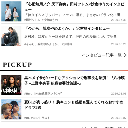
『心配無用ノ介 天下御免』田村ツトム×沙倉ゆうのインタビ
ュー
『侍タイムスリッパー』ファンに贈る、まさかのドラマ化！田村ツトム×沙倉ゆうのが語る『心配無用ノ介』撮影秘話
#田村ツトム
#沙倉ゆうの
2026.07.30
『今から、親友やめようか。』沢村玲インタビュー
沢村玲、親友から一線を越えて…理想の恋愛像について語る
#今から、親友やめようか。
#沢村玲
2026.06.20
インタビュー記事一覧
PICKUP
黒木メイサがハードなアクションで刑事役を熱演！『八神瑛
子 –上野中央署 組織犯罪対策課–』
#Hulu
#Hulu週間ランキング
2026.08.08
夏BLが真っ盛り！ 胸キュンも感動も運んでくれるおすすめ
ドラマ3選
#BL
#コントラスト
2026.08.07