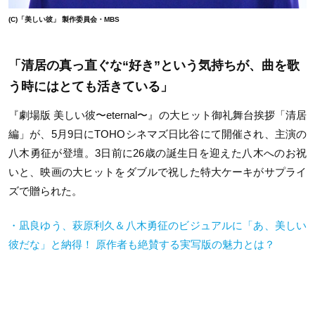
(C)「美しい彼」 製作委員会・MBS
「清居の真っ直ぐな“好き”という気持ちが、曲を歌
う時にはとても活きている」
『劇場版 美しい彼〜eternal〜』の大ヒット御礼舞台挨拶「清居
編」が、5月9日にTOHOシネマズ日比谷にて開催され、主演の
八木勇征が登壇。3日前に26歳の誕生日を迎えた八木へのお祝
いと、映画の大ヒットをダブルで祝した特大ケーキがサプライ
ズで贈られた。
・凪良ゆう、萩原利久＆八木勇征のビジュアルに「あ、美しい
彼だな」と納得！ 原作者も絶賛する実写版の魅力とは？