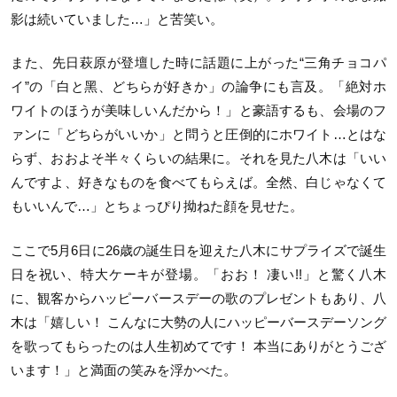
影は続いていました…」と苦笑い。
また、先日萩原が登壇した時に話題に上がった“三角チョコパ
イ”の「白と黑、どちらが好きか」の論争にも言及。「絶対ホ
ワイトのほうが美味しいんだから！」と豪語するも、会場のフ
ァンに「どちらがいいか」と問うと圧倒的にホワイト…とはな
らず、おおよそ半々くらいの結果に。それを見た八木は「いい
んですよ、好きなものを食べてもらえば。全然、白じゃなくて
もいいんで…」とちょっぴり拗ねた顔を見せた。
ここで5月6日に26歳の誕生日を迎えた八木にサプライズで誕生
日を祝い、特大ケーキが登場。「おお！ 凄い!!」と驚く八木
に、観客からハッピーバースデーの歌のプレゼントもあり、八
木は「嬉しい！ こんなに大勢の人にハッピーバースデーソング
を歌ってもらったのは人生初めてです！ 本当にありがとうござ
います！」と満面の笑みを浮かべた。