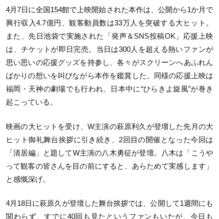
4月7日に全国154館で上映開始された本作は、公開から1か月で
興行収入4.7億円、観客動員数は33万人を突破する大ヒット。
また、先日池袋で実施された「発声＆SNS投稿OK」応援上映
は、チケットが即日完売。当日は300人を超える熱いファンが
思い思いの応援グッズを持参し、各々がスクリーンへあふれん
ばかりの想いを叫びながら本作を鑑賞した。同様の応援上映は
福岡・天神の劇場でも行われ、日本中に“ひらきよ旋風”が巻き
起こっている。
映画の大ヒットを受け、W主演の萩原利久が登壇した先月の大
ヒット御礼舞台挨拶に引き続き、2回目の開催となった今回は
「清居編」と題してW主演の八木勇征が登壇。八木は「こうや
って観客の皆さんを目の前にすると、あらためて実感します」
と感慨深げ。
4月18日に萩原久が登壇した舞台挨拶では、公開して1週間にも
関わらず、すでに40回も見たというファンもいたが、今日も