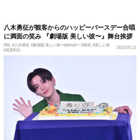
八木勇征が観客からのハッピーバースデー合唱
に満面の笑み 『劇場版 美しい彼〜』舞台挨拶
#BL
#八木勇征
#劇場版 美しい彼〜eternal〜
#映画
#美しい彼
2023.05.12
#萩原利久