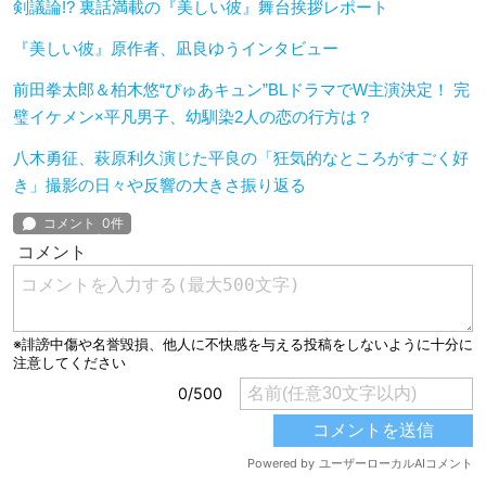
剣議論!? 裏話満載の『美しい彼』舞台挨拶レポート
『美しい彼』原作者、凪良ゆうインタビュー
前田拳太郎＆柏木悠“ぴゅあキュン”BLドラマでW主演決定！ 完
璧イケメン×平凡男子、幼馴染2人の恋の行方は？
八木勇征、萩原利久演じた平良の「狂気的なところがすごく好
き」撮影の日々や反響の大きさ振り返る