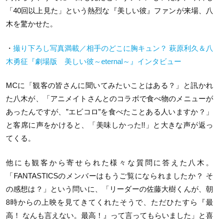
「40回以上見た」という熱烈な『美しい彼』ファンが来場、八
木を驚かせた。
・
撮り下ろし写真満載／相手のどこに胸キュン？ 萩原利久＆八
木勇征『劇場版 美しい彼～eternal～』インタビュー
MCに「観客の皆さんに聞いてみたいことはある？」と訊かれ
た八木が、「アニメイトさんとのコラボで食べ物のメニューが
あったんですが、”エビコロ”を食べたことある人いますか？」
と客席に声をかけると、「美味しかった!!」と大きな声が返っ
てくる。
他にも観客から寄せられた様々な質問に答えた八木。
「FANTASTICSのメンバーはもうご覧になられましたか？ そ
の感想は？」という問いに、「リーダーの佐藤大樹くんが、朝
8時からの上映を見てきてくれたそうで、ただひたすら『最
高！ なんも言えない。最高！』って言ってもらいました」と喜