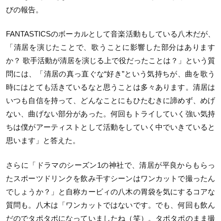
びの報告。
FANTASTICSのボーカルとして音楽活動もしている八木だが、
「清居を演じたことで、歌うことに影響した部分はあります
か？ 歌手活動が清居を演じる上で役だったことは？」という質
問には、「清居の真っ直ぐな“好き”という気持ちが、曲を歌う
時にはとても活きているなと思うことは多々あります。清居は
いつも自信を持って、どんなことにもひたむきに諦めず、めげ
ない、曲げない部分があった。何回もトライしていく強い気持
ちは僕がアーティストとして活動をしていく中でいきていると
思います」と答えた。
さらに「ドラマのシーズン1の神社で、清居が平良からもらっ
たスポーツドリンクを飲み干すシーンはワンカットで撮ったん
でしょうか？」と自称カービィの八木の胃袋を気にするコアな
質問も。八木は「ワンカットではないです。でも、何回も飲ん
だのでタポタポになっていましたね（笑）。タポタポのまま撮