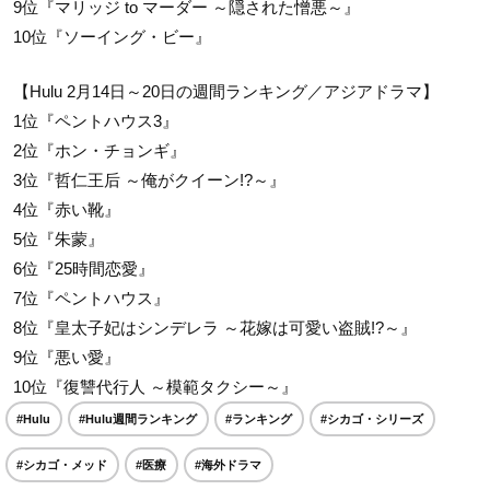
9位『マリッジ to マーダー ～隠された憎悪～』
10位『ソーイング・ビー』
【Hulu 2月14日～20日の週間ランキング／アジアドラマ】
1位『ペントハウス3』
2位『ホン・チョンギ』
3位『哲仁王后 ～俺がクイーン!?～』
4位『赤い靴』
5位『朱蒙』
6位『25時間恋愛』
7位『ペントハウス』
8位『皇太子妃はシンデレラ ～花嫁は可愛い盗賊!?～』
9位『悪い愛』
10位『復讐代行人 ～模範タクシー～』
#Hulu
#Hulu週間ランキング
#ランキング
#シカゴ・シリーズ
#シカゴ・メッド
#医療
#海外ドラマ