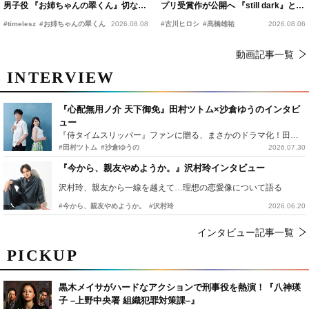
男子役 『お姉ちゃんの翠くん』切ない
プリ受賞作が公開へ 『still dark』と同
恋の幕開けを予感
時上映決定
#timelesz
#お姉ちゃんの翠くん
2026.08.08
#古川ヒロシ
#髙橋雄祐
2026.08.06
動画記事一覧
INTERVIEW
『心配無用ノ介 天下御免』田村ツトム×沙倉ゆうのインタビ
ュー
『侍タイムスリッパー』ファンに贈る、まさかのドラマ化！田村ツトム×沙倉ゆうのが語る『心配無用ノ介』撮影秘話
#田村ツトム
#沙倉ゆうの
2026.07.30
『今から、親友やめようか。』沢村玲インタビュー
沢村玲、親友から一線を越えて…理想の恋愛像について語る
#今から、親友やめようか。
#沢村玲
2026.06.20
インタビュー記事一覧
PICKUP
黒木メイサがハードなアクションで刑事役を熱演！『八神瑛
子 –上野中央署 組織犯罪対策課–』