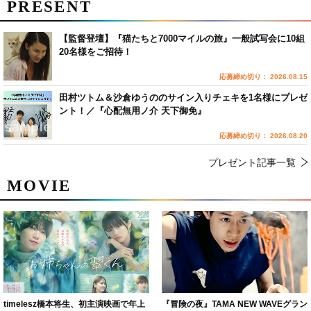
PRESENT
【監督登壇】『猫たちと7000マイルの旅』一般試写会に10組
20名様をご招待！
応募締め切り： 2026.08.15
田村ツトム＆沙倉ゆうののサイン入りチェキを1名様にプレゼ
ント！／『心配無用ノ介 天下御免』
応募締め切り： 2026.08.20
プレゼント記事一覧
MOVIE
timelesz橋本将生、初主演映画で年上
『冒険の夜』TAMA NEW WAVEグラン