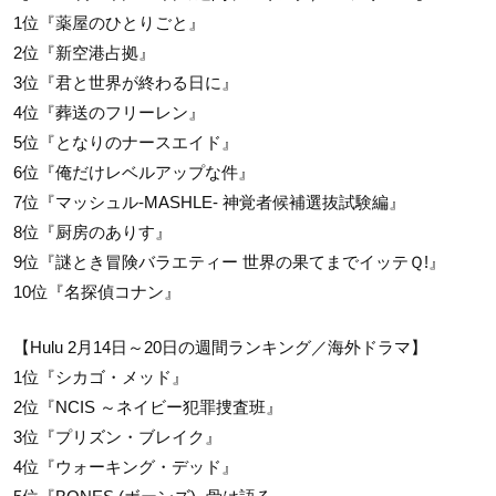
1位『薬屋のひとりごと』
2位『新空港占拠』
3位『君と世界が終わる日に』
4位『葬送のフリーレン』
5位『となりのナースエイド』
6位『俺だけレベルアップな件』
7位『マッシュル-MASHLE- 神覚者候補選抜試験編』
8位『厨房のありす』
9位『謎とき冒険バラエティー 世界の果てまでイッテＱ!』
10位『名探偵コナン』
【Hulu 2月14日～20日の週間ランキング／海外ドラマ】
1位『シカゴ・メッド』
2位『NCIS ～ネイビー犯罪捜査班』
3位『プリズン・ブレイク』
4位『ウォーキング・デッド』