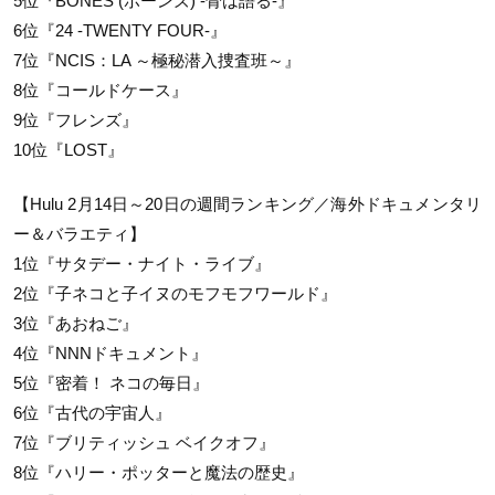
5位『BONES (ボーンズ) -骨は語る-』
6位『24 -TWENTY FOUR-』
7位『NCIS：LA ～極秘潜入捜査班～』
8位『コールドケース』
9位『フレンズ』
10位『LOST』
【Hulu 2月14日～20日の週間ランキング／海外ドキュメンタリ
ー＆バラエティ】
1位『サタデー・ナイト・ライブ』
2位『子ネコと子イヌのモフモフワールド』
3位『あおねご』
4位『NNNドキュメント』
5位『密着！ ネコの毎日』
6位『古代の宇宙人』
7位『ブリティッシュ ベイクオフ』
8位『ハリー・ポッターと魔法の歴史』