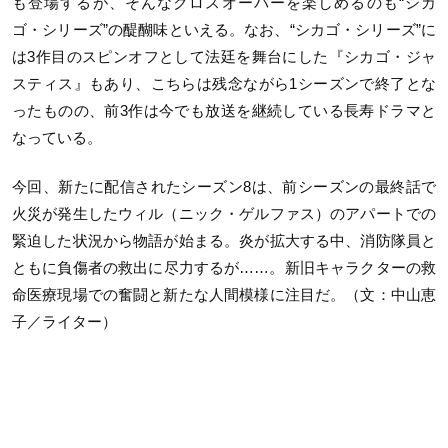
も登場するが、そんなクロスオーバーを楽しめるのも“シカ
ゴ・シリーズ”の醍醐味といえる。なお、“シカゴ・シリーズ”に
は3作目のスピンオフとして法廷を舞台にした『シカゴ・ジャ
スティス』もあり、こちらは残念ながら1シーズンで終了とな
ったものの、前3作は今でも放送を継続している長寿ドラマと
なっている。
今回、新たに配信されたシーズン8は、前シーズンの最終話で
火災が発生したウィル（ニック・ゲルファス）のアパートでの
緊迫した状況から物語が始まる。炎が拡大する中、消防隊員と
ともに負傷者の救出に尽力するが……。新旧キャラクターの救
命医療現場での奮闘と新たな人間模様に注目だ。（文：中山恵
子／ライター）