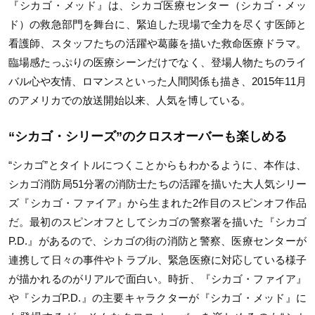
『シカゴ・メッド』は、シカゴ医療センター（シカゴ・メッ
ド）の救急部門を舞台に、緊迫した現場で全力を尽くす医師と
看護師、スタッフたちの活躍や葛藤を描いた救命医療ドラマ。
臨場感たっぷりの医療シーンだけでなく、登場人物たちのライ
バル心や友情、ロマンスといった人間関係も描き、2015年11月
のアメリカでの放送開始以来、人気を博している。
“シカゴ・シリーズ”のクロスオーバーも楽しめる
“シカゴ”とタイトルにつくことからもわかるように、本作は、
シカゴ消防局51分署の消防士たちの活躍を描いた大人気シリー
ズ『シカゴ・ファイア』から生まれた2作目のスピンオフ作品
だ。最初のスピンオフとしてシカゴの警察署を描いた『シカゴ
P.D.』があるので、シカゴの街の消防と警察、医療センターが
連携して日々の事件やトラブル、緊急医療に対応している様子
が描かれるのがリアルで面白い。時折、『シカゴ・ファイア』
や『シカゴP.D.』の主要キャラクターが『シカゴ・メッド』に