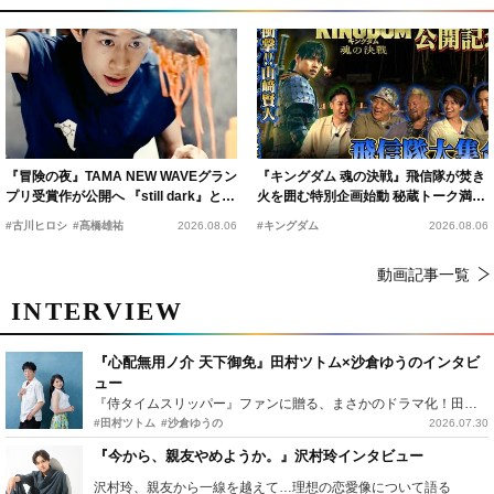
『冒険の夜』TAMA NEW WAVEグラン
『キングダム 魂の決戦』飛信隊が焚き
プリ受賞作が公開へ 『still dark』と同
火を囲む特別企画始動 秘蔵トーク満載
時上映決定
の“キングダムキャンプ”開催
#古川ヒロシ
#髙橋雄祐
2026.08.06
#キングダム
2026.08.06
動画記事一覧
INTERVIEW
『心配無用ノ介 天下御免』田村ツトム×沙倉ゆうのインタビ
ュー
『侍タイムスリッパー』ファンに贈る、まさかのドラマ化！田村ツトム×沙倉ゆうのが語る『心配無用ノ介』撮影秘話
#田村ツトム
#沙倉ゆうの
2026.07.30
『今から、親友やめようか。』沢村玲インタビュー
沢村玲、親友から一線を越えて…理想の恋愛像について語る