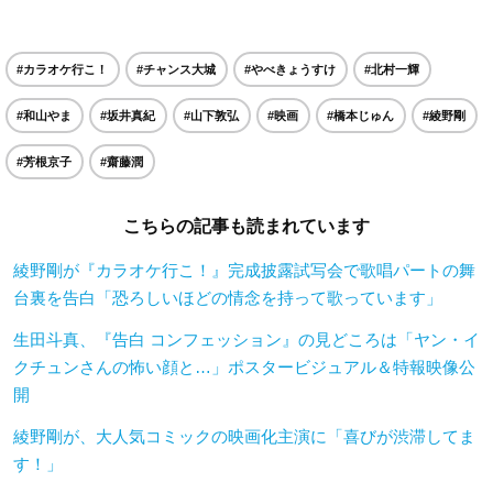
#カラオケ行こ！
#チャンス大城
#やべきょうすけ
#北村一輝
#和山やま
#坂井真紀
#山下敦弘
#映画
#橋本じゅん
#綾野剛
#芳根京子
#齋藤潤
こちらの記事も読まれています
綾野剛が『カラオケ行こ！』完成披露試写会で歌唱パートの舞
台裏を告白「恐ろしいほどの情念を持って歌っています」
生田斗真、『告白 コンフェッション』の見どころは「ヤン・イ
クチュンさんの怖い顔と…」ポスタービジュアル＆特報映像公
開
綾野剛が、大人気コミックの映画化主演に「喜びが渋滞してま
す！」