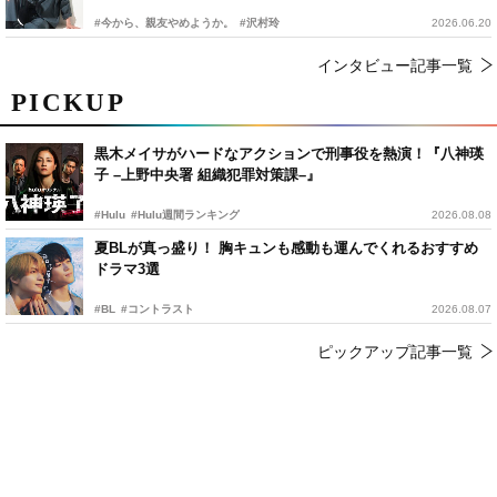
#今から、親友やめようか。
#沢村玲
2026.06.20
インタビュー記事一覧
PICKUP
黒木メイサがハードなアクションで刑事役を熱演！『八神瑛
子 –上野中央署 組織犯罪対策課–』
#Hulu
#Hulu週間ランキング
2026.08.08
夏BLが真っ盛り！ 胸キュンも感動も運んでくれるおすすめ
ドラマ3選
#BL
#コントラスト
2026.08.07
ピックアップ記事一覧