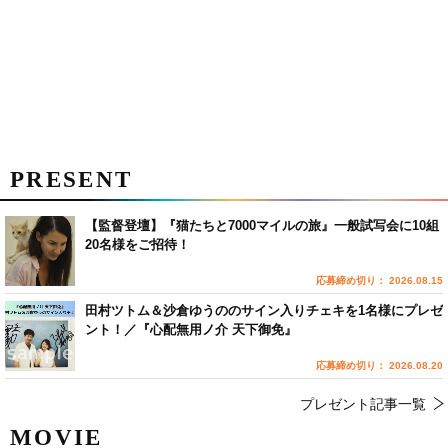
PRESENT
【監督登壇】『猫たちと7000マイルの旅』一般試写会に10組
20名様をご招待！
応募締め切り： 2026.08.15
田村ツトム＆沙倉ゆうののサイン入りチェキを1名様にプレゼ
ント！／『心配無用ノ介 天下御免』
応募締め切り： 2026.08.20
プレゼント記事一覧
MOVIE