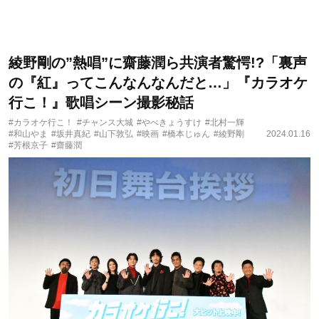
綾野剛の”熱唱”に齋藤潤ら共演者驚愕!?「裏声
の『紅』ってこんなんなんだと…」『カラオケ
行こ！』歌唱シーン撮影秘話
#カラオケ行こ！
#チャンス大城
#やべきょうすけ
#北村一輝
#和山やま
#坂井真紀
#山下敦弘
#映画
#橋本じゅん
#綾野剛
2024.01.16
#芳根京子
#齋藤潤