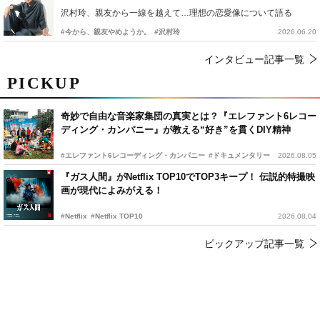
沢村玲、親友から一線を越えて…理想の恋愛像について語る
#今から、親友やめようか。
#沢村玲
2026.06.20
インタビュー記事一覧
PICKUP
奇妙で自由な音楽家集団の真実とは？『エレファント6レコー
ディング・カンパニー』が教える“好き”を貫くDIY精神
#エレファント6レコーディング・カンパニー
#ドキュメンタリー
2026.08.05
『ガス人間』がNetflix TOP10でTOP3キープ！ 伝説的特撮映
画が現代によみがえる！
#Netflix
#Netflix TOP10
2026.08.04
ピックアップ記事一覧