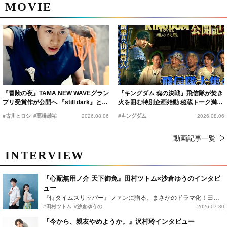
MOVIE
『冒険の夜』TAMA NEW WAVEグラン
『キングダム 魂の決戦』飛信隊が焚き
プリ受賞作が公開へ 『still dark』と同
火を囲む特別企画始動 秘蔵トーク満載
時上映決定
の“キングダムキャンプ”開催
#古川ヒロシ
#髙橋雄祐
2026.08.06
#キングダム
2026.08.06
動画記事一覧
INTERVIEW
『心配無用ノ介 天下御免』田村ツトム×沙倉ゆうのインタビ
ュー
『侍タイムスリッパー』ファンに贈る、まさかのドラマ化！田村ツトム×沙倉ゆうのが語る『心配無用ノ介』撮影秘話
#田村ツトム
#沙倉ゆうの
2026.07.30
『今から、親友やめようか。』沢村玲インタビュー