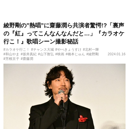
綾野剛の”熱唱”に齋藤潤ら共演者驚愕!?「裏声
の『紅』ってこんなんなんだと…」『カラオケ
行こ！』歌唱シーン撮影秘話
#カラオケ行こ！
#チャンス大城
#やべきょうすけ
#北村一輝
#和山やま
#坂井真紀
#山下敦弘
#映画
#橋本じゅん
#綾野剛
2024.01.16
#芳根京子
#齋藤潤