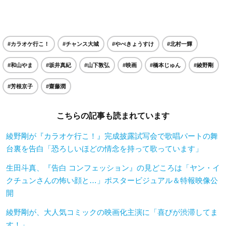
#カラオケ行こ！
#チャンス大城
#やべきょうすけ
#北村一輝
#和山やま
#坂井真紀
#山下敦弘
#映画
#橋本じゅん
#綾野剛
#芳根京子
#齋藤潤
こちらの記事も読まれています
綾野剛が『カラオケ行こ！』完成披露試写会で歌唱パートの舞
台裏を告白「恐ろしいほどの情念を持って歌っています」
生田斗真、『告白 コンフェッション』の見どころは「ヤン・イ
クチュンさんの怖い顔と…」ポスタービジュアル＆特報映像公
開
綾野剛が、大人気コミックの映画化主演に「喜びが渋滞してま
す！」