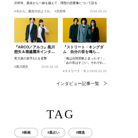
沢村玲、親友から一線を越えて…理想の恋愛像について語る
#今から、親友やめようか。
#沢村玲
2026.06.20
『ARCO／アルコ』黒川
『ストリート・キングダ
想矢＆堀越麗禾インタビ
ム 自分の音を鳴ら
ュー
せ。』峯田和伸、若葉竜
実力派の若手2人を直撃
「俺は吉岡里帆と走ったぞ！」
也、吉岡里帆インタビュ
「あの音はすごい」それぞれの
ー
#黒川想矢
2026.04.18
忘れがたいシーンとは？
#ストリート・キングダム 自分の音を鳴らせ。
2026.03.20
インタビュー記事一覧
TAG
#映画
#星占い
#韓流