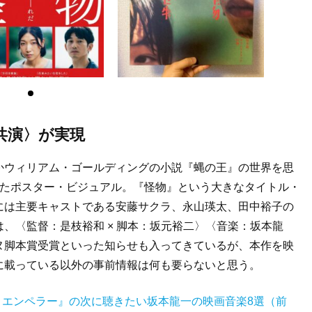
共演〉が実現
かウィリアム・ゴールディングの小説『蝿の王』の世界を思
えたポスター・ビジュアル。『怪物』という大きなタイトル・
には主要キャストである安藤サクラ、永山瑛太、田中裕子の
、〈監督：是枝裕和 × 脚本：坂元裕二〉〈音楽：坂本龍
ヌ脚本賞受賞といった知らせも入ってきているが、本作を映
に載っている以外の事前情報は何も要らないと思う。
トエンペラー』の次に聴きたい坂本龍一の映画音楽8選（前