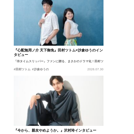
『心配無用ノ介 天下御免』田村ツトム×沙倉ゆうのイン
タビュー
『侍タイムスリッパー』ファンに贈る、まさかのドラマ化！田村ツトム×沙倉ゆうのが語
#田村ツトム
#沙倉ゆうの
2026.07.30
『今から、親友やめようか。』沢村玲インタビュー