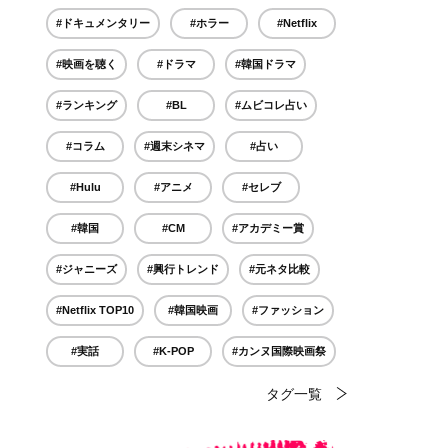
#ドキュメンタリー
#ホラー
#Netflix
#映画を聴く
#ドラマ
#韓国ドラマ
#ランキング
#BL
#ムビコレ占い
#コラム
#週末シネマ
#占い
#Hulu
#アニメ
#セレブ
#韓国
#CM
#アカデミー賞
#ジャニーズ
#興行トレンド
#元ネタ比較
#Netflix TOP10
#韓国映画
#ファッション
#実話
#K-POP
#カンヌ国際映画祭
タグ一覧