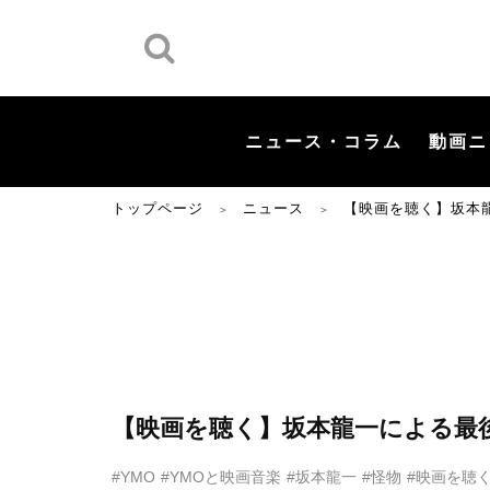
ニュース・コラム
動画ニ
トップページ
ニュース
【映画を聴く】坂本
＞
＞
【映画を聴く】坂本龍一による最
#YMO
#YMOと映画音楽
#坂本龍一
#怪物
#映画を聴