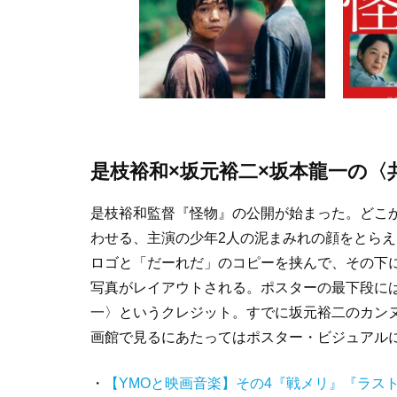
是枝裕和×坂元裕二×坂本龍一の〈
是枝裕和監督『怪物』の公開が始まった。どこ
わせる、主演の少年2人の泥まみれの顔をとら
ロゴと「だーれだ」のコピーを挟んで、その下
写真がレイアウトされる。ポスターの最下段には
一〉というクレジット。すでに坂元裕二のカン
画館で見るにあたってはポスター・ビジュアル
・
【YMOと映画音楽】その4『戦メリ』『ラス