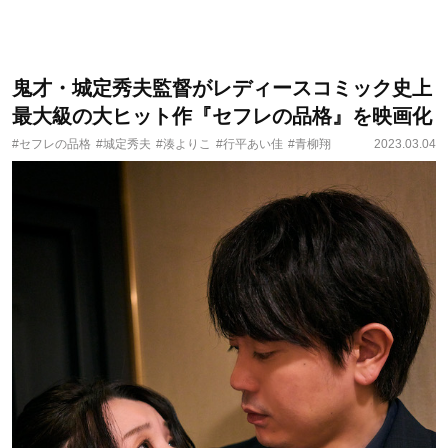
鬼才・城定秀夫監督がレディースコミック史上
最大級の大ヒット作『セフレの品格』を映画化
#セフレの品格
#城定秀夫
#湊よりこ
#行平あい佳
#青柳翔
2023.03.04