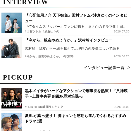
INTERVIEW
『心配無用ノ介 天下御免』田村ツトム×沙倉ゆうのインタビ
ュー
『侍タイムスリッパー』ファンに贈る、まさかのドラマ化！田村ツトム×沙倉ゆうのが語る『心配無用ノ介』撮影秘話
#田村ツトム
#沙倉ゆうの
2026.07.30
『今から、親友やめようか。』沢村玲インタビュー
沢村玲、親友から一線を越えて…理想の恋愛像について語る
#今から、親友やめようか。
#沢村玲
2026.06.20
インタビュー記事一覧
PICKUP
黒木メイサがハードなアクションで刑事役を熱演！『八神瑛
子 –上野中央署 組織犯罪対策課–』
#Hulu
#Hulu週間ランキング
2026.08.08
夏BLが真っ盛り！ 胸キュンも感動も運んでくれるおすすめ
ドラマ3選