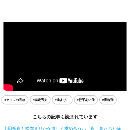
#セフレの品格
#城定秀夫
#湊よりこ
#行平あい佳
#青柳翔
こちらの記事も読まれています
山田裕貴と松本まりかが激しく求め合う…『夜、鳥たちが啼