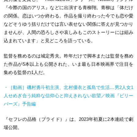
『今際の国のアリス』などに出演する青柳翔。青柳は「体だけ
の関係。恋はいつか終わる。作品を撮り終わった今でも恋や愛
などそうゆう括りだけでは言い表せない関係に答えが見つかり
ませんが、人間の恐ろしさや哀しみもこのストーリーには組み
込まれています」と見どころを語っている。
監督を務めるのは城定秀夫。昨年だけで脚本または監督を務め
た作品が5本以上も公開された、いま最も日本映画界で注目を
集める監督の1人だ。
・［動画］磯村勇斗初主演、北村優衣と孤島で生活…男2人女1
人せめぎ合う純粋な信仰心と抑えきれない欲望／映画『ビリー
バーズ』予告編
『セフレの品格（プライド）』は、2023年初夏に2本連続で劇
場公開。