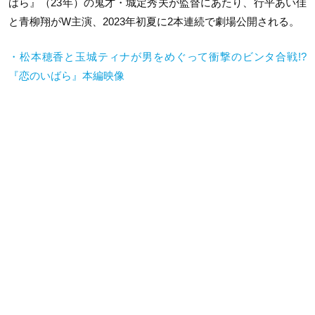
ばら』（23年）の鬼才・城定秀夫が監督にあたり、行平あい佳
と青柳翔がW主演、2023年初夏に2本連続で劇場公開される。
・松本穂香と玉城ティナが男をめぐって衝撃のビンタ合戦!?
『恋のいばら』本編映像