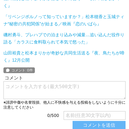
く』
「リベンジポルノって知っていますか？」松本穂香と玉城ティ
ナ“秘密の共犯関係”が始まる／映画『恋のいばら』
磯村勇斗、プレハブでの泊まり込みや減量…追い込んだ役作り
語る「カラスに食料取られて本気で怒った」
山田裕貴と松本まりかが奇妙な共同生活送る『夜、鳥たちが啼
く』12月公開