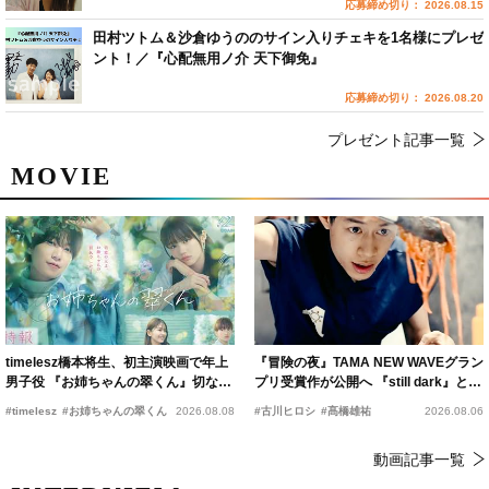
応募締め切り： 2026.08.15
田村ツトム＆沙倉ゆうののサイン入りチェキを1名様にプレゼ
ント！／『心配無用ノ介 天下御免』
応募締め切り： 2026.08.20
プレゼント記事一覧
MOVIE
timelesz橋本将生、初主演映画で年上
『冒険の夜』TAMA NEW WAVEグラン
男子役 『お姉ちゃんの翠くん』切ない
プリ受賞作が公開へ 『still dark』と同
恋の幕開けを予感
時上映決定
#timelesz
#お姉ちゃんの翠くん
2026.08.08
#古川ヒロシ
#髙橋雄祐
2026.08.06
動画記事一覧