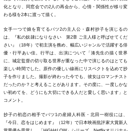
化となり、同窓会での2人の再会から、心情・関係性が移り変
わる様を2本に渡って描く。
女手一つで娘を育てるバツ2の主人公・森村抄子を演じるの
は、『私の奴隷になりなさい 第2章 ご主人様と呼ばせてくだ
さい』（18年）で初主演を務め、幅広いジャンルで活躍する俳
優・行平あい佳。行平は、出演について「湊先生の描く世界
に、城定監督の切り取る世界が重なった中で演じるのはとても
楽しい時間でした。原作の優しい線画にリスペクトを込めて抄
子を作りました。撮影が終わった今でも、彼女はロマンチスト
だったのか？と考えることがあります。その度に、一度しかな
い初めてを、どうにも大切にできる人だと愛しく思います」と
コメント。
抄子の初恋の相手でバツ1の産婦人科医・北田一樹役には、
『今日、恋をはじめます』（12年）で日本映画批評家大賞新人
賞男優を受賞し、「HiGH&LOW」シリーズ、Netflixオリジナル