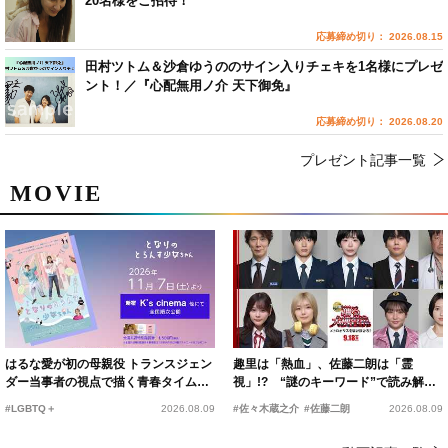
20名様をご招待！
応募締め切り： 2026.08.15
田村ツトム＆沙倉ゆうののサイン入りチェキを1名様にプレゼ
ント！／『心配無用ノ介 天下御免』
応募締め切り： 2026.08.20
プレゼント記事一覧
MOVIE
はるな愛が初の母親役 トランスジェン
趣里は「熱血」、佐藤二朗は「霊
ダー当事者の視点で描く青春タイムス
視」!? “謎のキーワード”で読み解く
リップコメディ
『踊る大捜査線 N.E.W.』新メンバー
#LGBTQ＋
2026.08.09
#佐々木蔵之介
#佐藤二朗
2026.08.09