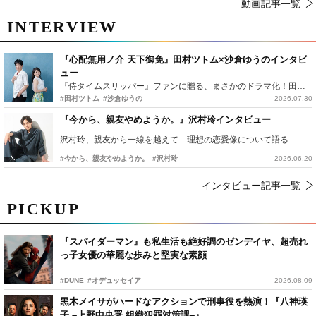
動画記事一覧
INTERVIEW
『心配無用ノ介 天下御免』田村ツトム×沙倉ゆうのインタビ
ュー
『侍タイムスリッパー』ファンに贈る、まさかのドラマ化！田村ツトム×沙倉ゆうのが語る『心配無用ノ介』撮影秘話
#田村ツトム
#沙倉ゆうの
2026.07.30
『今から、親友やめようか。』沢村玲インタビュー
沢村玲、親友から一線を越えて…理想の恋愛像について語る
#今から、親友やめようか。
#沢村玲
2026.06.20
インタビュー記事一覧
PICKUP
『スパイダーマン』も私生活も絶好調のゼンデイヤ、超売れ
っ子女優の華麗な歩みと堅実な素顔
#DUNE
#オデュッセイア
2026.08.09
黒木メイサがハードなアクションで刑事役を熱演！『八神瑛
子 –上野中央署 組織犯罪対策課–』