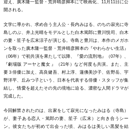
迎え、廣木隆一監督・荒井晴彦脚本にて映画化、11月11日に公
開される。
文学に導かれ、求め合う主人公・長内みはる、のちの寂光に寺
島しのぶ、井上光晴をモデルとした白木篤郎に豊川悦司、白木
の妻・笙子を広末涼子が演じる。寺島と豊川は、本作のメガホ
ンを取った廣木隆一監督・荒井晴彦脚本の『やわらかい生活』
（06年）で初共演を果たして以降、『愛の流刑地』（07年）、
『劇場版 アーヤと魔女 』（21年）など何度も共演。また、主
要３俳優に加え、高良健吾、村上淳、蓮佛美沙子、佐野岳、宇
野洋平、丘みつ子という、日本を代表する俳優・スタッフが集
結し、情愛を超えたその先の境地に迫る、濃密な人間ドラマが
完成した。
今回解禁されたのは、出家をして寂光になったみはる（寺島）
が、妻子ある恋人・篤郎の妻、笙子（広末）と向き合うシー
ン。彼女たちが初めて出会った頃、みはるは美しい黒髪を結