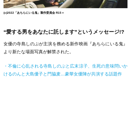
(c)2022「あちらにいる鬼」製作委員会 R15＋
“愛する男をあなたに託します”というメッセージ!?
女優の寺島しのぶが主演を務める新作映画『あちらにいる鬼』
より新たな場面写真が解禁された。
・不倫に心乱される寺島しのぶと広末涼子、生死の意味問いか
けるのんと大島優子と門脇麦…豪華女優陣が共演する話題作