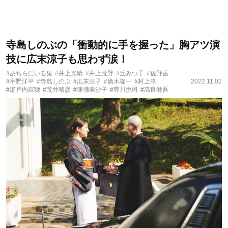
寺島しのぶの「衝動的に手を握った」胸アツ演
技に広末涼子も思わず涙！
#あちらにいる鬼
#井上光晴
#井上荒野
#丘みつ子
#佐野岳
#宇野洋平
#寺島しのぶ
#広末涼子
#廣木隆一
#村上淳
2022.11.02
#瀬戸内寂聴
#荒井晴彦
#蓮佛美沙子
#豊川悦司
#高良健吾