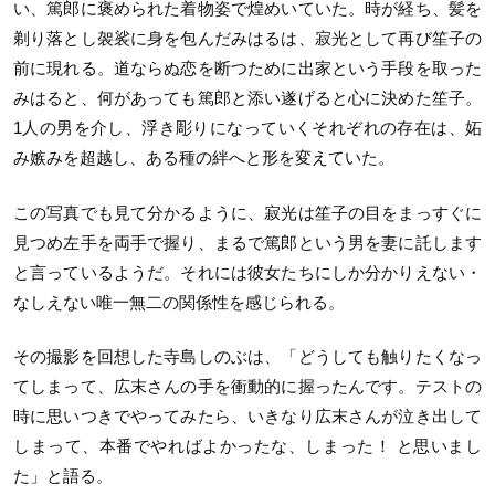
い、篤郎に褒められた着物姿で煌めいていた。時が経ち、髪を
剃り落とし袈裟に身を包んだみはるは、寂光として再び笙子の
前に現れる。道ならぬ恋を断つために出家という手段を取った
みはると、何があっても篤郎と添い遂げると心に決めた笙子。
1人の男を介し、浮き彫りになっていくそれぞれの存在は、妬
み嫉みを超越し、ある種の絆へと形を変えていた。
この写真でも見て分かるように、寂光は笙子の目をまっすぐに
見つめ左手を両手で握り、まるで篤郎という男を妻に託します
と言っているようだ。それには彼女たちにしか分かりえない・
なしえない唯一無二の関係性を感じられる。
その撮影を回想した寺島しのぶは、「どうしても触りたくなっ
てしまって、広末さんの手を衝動的に握ったんです。テストの
時に思いつきでやってみたら、いきなり広末さんが泣き出して
しまって、本番でやればよかったな、しまった！ と思いまし
た」と語る。