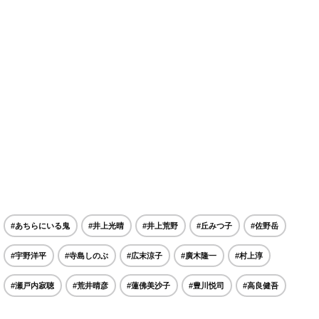
#あちらにいる鬼
#井上光晴
#井上荒野
#丘みつ子
#佐野岳
#宇野洋平
#寺島しのぶ
#広末涼子
#廣木隆一
#村上淳
#瀬戸内寂聴
#荒井晴彦
#蓮佛美沙子
#豊川悦司
#高良健吾