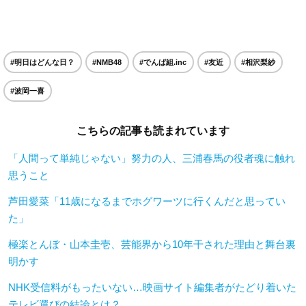
#明日はどんな日？
#NMB48
#でんぱ組.inc
#友近
#相沢梨紗
#波岡一喜
こちらの記事も読まれています
「人間って単純じゃない」努力の人、三浦春馬の役者魂に触れ
思うこと
芦田愛菜「11歳になるまでホグワーツに行くんだと思ってい
た」
極楽とんぼ・山本圭壱、芸能界から10年干された理由と舞台裏
明かす
NHK受信料がもったいない…映画サイト編集者がたどり着いた
テレビ選びの結論とは？