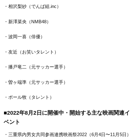
・相沢梨紗（でんぱ組.inc）
・新澤菜央（NMB48）
・波岡一喜（俳優）
・友近（お笑いタレント）
・播戸竜二（元サッカー選手）
・曽ヶ端準（元サッカー選手）
・ポール牧（タレント）
■2022年8月2
日
に開催中・開始する主な映画関連イ
ベント
・三重県内男女共同参画連携映画祭2022（6月4日〜11月5日）