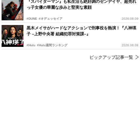
『スパイダーマン』も私生活も絶好調のゼンデイヤ、超売れ
っ子女優の華麗な歩みと堅実な素顔
#DUNE
#オデュッセイア
2026.08.09
黒木メイサがハードなアクションで刑事役を熱演！『八神瑛
子 –上野中央署 組織犯罪対策課–』
#Hulu
#Hulu週間ランキング
2026.08.08
ピックアップ記事一覧