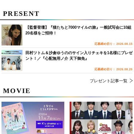
PRESENT
【監督登壇】『猫たちと7000マイルの旅』一般試写会に10組
20名様をご招待！
応募締め切り： 2026.08.15
田村ツトム＆沙倉ゆうののサイン入りチェキを1名様にプレゼ
ント！／『心配無用ノ介 天下御免』
応募締め切り： 2026.08.20
プレゼント記事一覧
MOVIE