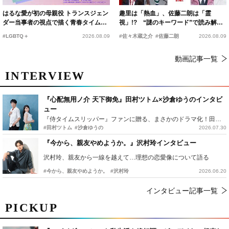
はるな愛が初の母親役 トランスジェン
趣里は「熱血」、佐藤二朗は「霊
ダー当事者の視点で描く青春タイムス
視」!? “謎のキーワード”で読み解く
リップコメディ
『踊る大捜査線 N.E.W.』新メンバー
#LGBTQ＋
2026.08.09
#佐々木蔵之介
#佐藤二朗
2026.08.09
動画記事一覧
INTERVIEW
『心配無用ノ介 天下御免』田村ツトム×沙倉ゆうのインタビ
ュー
『侍タイムスリッパー』ファンに贈る、まさかのドラマ化！田村ツトム×沙倉ゆうのが語る『心配無用ノ介』撮影秘話
#田村ツトム
#沙倉ゆうの
2026.07.30
『今から、親友やめようか。』沢村玲インタビュー
沢村玲、親友から一線を越えて…理想の恋愛像について語る
#今から、親友やめようか。
#沢村玲
2026.06.20
インタビュー記事一覧
PICKUP