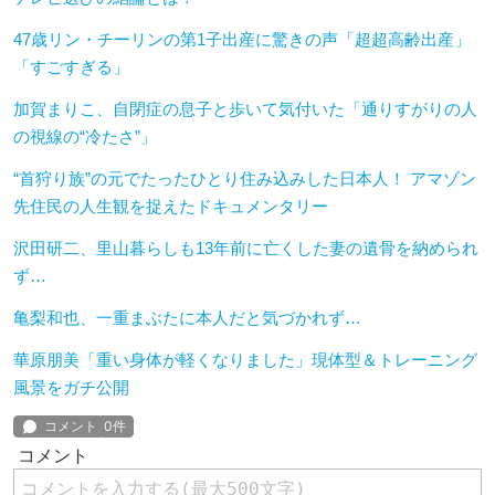
47歳リン・チーリンの第1子出産に驚きの声「超超高齢出産」
「すごすぎる」
加賀まりこ、自閉症の息子と歩いて気付いた「通りすがりの人
の視線の“冷たさ”」
“首狩り族”の元でたったひとり住み込みした日本人！ アマゾン
先住民の人生観を捉えたドキュメンタリー
沢田研二、里山暮らしも13年前に亡くした妻の遺骨を納められ
ず…
亀梨和也、一重まぶたに本人だと気づかれず…
華原朋美「重い身体が軽くなりました」現体型＆トレーニング
風景をガチ公開