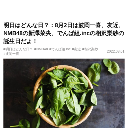
明日はどんな日？：8月2日は波岡一喜、友近、
NMB48の新澤菜央、でんぱ組.incの相沢梨紗の
誕生日だよ！
#明日はどんな日？
#NMB48
#でんぱ組.inc
#友近
#相沢梨紗
2022.08.01
#波岡一喜