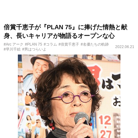
倍賞千恵子が『PLAN 75』に捧げた情熱と献
身、長いキャリアが物語るオープンな心
#Arc アーク
#PLAN 75
#コラム
#倍賞千恵子
#名優たちの軌跡
2022.06.21
#早川千絵
#男はつらいよ