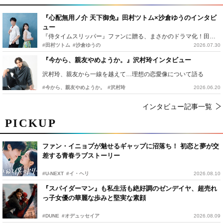
『心配無用ノ介 天下御免』田村ツトム×沙倉ゆうのインタビ
ュー
『侍タイムスリッパー』ファンに贈る、まさかのドラマ化！田村ツトム×沙倉ゆうのが語る『心配無用ノ介』撮影秘話
#田村ツトム
#沙倉ゆうの
2026.07.30
『今から、親友やめようか。』沢村玲インタビュー
沢村玲、親友から一線を越えて…理想の恋愛像について語る
#今から、親友やめようか。
#沢村玲
2026.06.20
インタビュー記事一覧
PICKUP
ファン・イニョプが魅せるギャップに沼落ち！ 初恋と夢が交
差する青春ラブストーリー
#U-NEXT
#イ・ヘリ
2026.08.10
『スパイダーマン』も私生活も絶好調のゼンデイヤ、超売れ
っ子女優の華麗な歩みと堅実な素顔
#DUNE
#オデュッセイア
2026.08.09