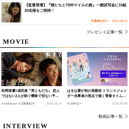
【監督登壇】『猫たちと7000マイルの旅』一般試写会に10組
20名様をご招待！
応募締め切り： 2026.08.15
プレゼント記事一覧
MOVIE
松岡茉優×成田凌『男ともだち』 恋人
はるな愛が初の母親役 トランスジェン
ではない2人が紡ぐ曖昧で切ない予告
ダー当事者の視点で描く青春タイムス
編解禁
リップコメディ
#chilldspot
#三島有紀子
2026.08.10
#LGBTQ＋
2026.08.09
動画記事一覧
INTERVIEW