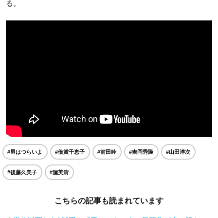
る。
#男はつらいよ
#倍賞千恵子
#前田吟
#吉岡秀隆
#山田洋次
#後藤久美子
#渥美清
こちらの記事も読まれています