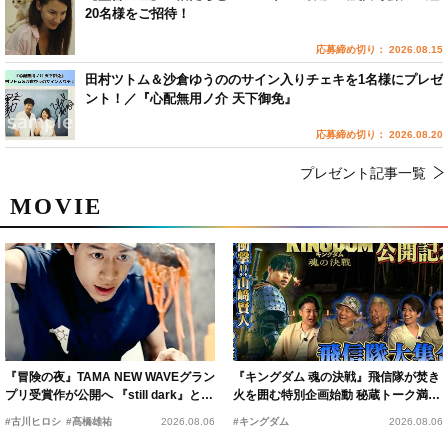
20名様をご招待！
応募締め切り： 2026.08.15
田村ツトム＆沙倉ゆうののサイン入りチェキを1名様にプレゼ
ント！／『心配無用ノ介 天下御免』
応募締め切り： 2026.08.20
プレゼント記事一覧
MOVIE
『冒険の夜』TAMA NEW WAVEグラン
『キングダム 魂の決戦』飛信隊が焚き
プリ受賞作が公開へ 『still dark』と同
火を囲む特別企画始動 秘蔵トーク満載
時上映決定
の“キングダムキャンプ”開催
#古川ヒロシ
#髙橋雄祐
2026.08.06
#キングダム
2026.08.06