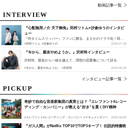
動画記事一覧
INTERVIEW
『心配無用ノ介 天下御免』田村ツトム×沙倉ゆうのインタビ
ュー
『侍タイムスリッパー』ファンに贈る、まさかのドラマ化！田村ツトム×沙倉ゆうのが語る『心配無用ノ介』撮影秘話
#田村ツトム
#沙倉ゆうの
2026.07.30
『今から、親友やめようか。』沢村玲インタビュー
沢村玲、親友から一線を越えて…理想の恋愛像について語る
#今から、親友やめようか。
#沢村玲
2026.06.20
インタビュー記事一覧
PICKUP
奇妙で自由な音楽家集団の真実とは？『エレファント6レコー
ディング・カンパニー』が教える“好き”を貫くDIY精神
#エレファント6レコーディング・カンパニー
#ドキュメンタリー
2026.08.05
『ガス人間』がNetflix TOP10でTOP3キープ！ 伝説的特撮映