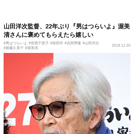
山田洋次監督、22年ぶり『男はつらいよ』渥美
清さんに褒めてもらえたら嬉しい
#男はつらいよ
#倍賞千恵子
#前田吟
#吉岡秀隆
#山田洋次
2019.12.20
#後藤久美子
#渥美清