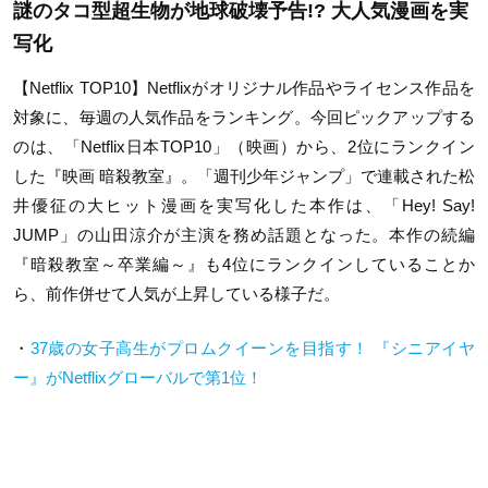
謎のタコ型超生物が地球破壊予告!? 大人気漫画を実
写化
【Netflix TOP10】Netflixがオリジナル作品やライセンス作品を
対象に、毎週の人気作品をランキング。今回ピックアップする
のは、「Netflix日本TOP10」（映画）から、2位にランクイン
した『映画 暗殺教室』。「週刊少年ジャンプ」で連載された松
井優征の大ヒット漫画を実写化した本作は、「Hey! Say!
JUMP」の山田涼介が主演を務め話題となった。本作の続編
『暗殺教室～卒業編～』も4位にランクインしていることか
ら、前作併せて人気が上昇している様子だ。
・
37歳の女子高生がプロムクイーンを目指す！ 『シニアイヤ
ー』がNetflixグローバルで第1位！