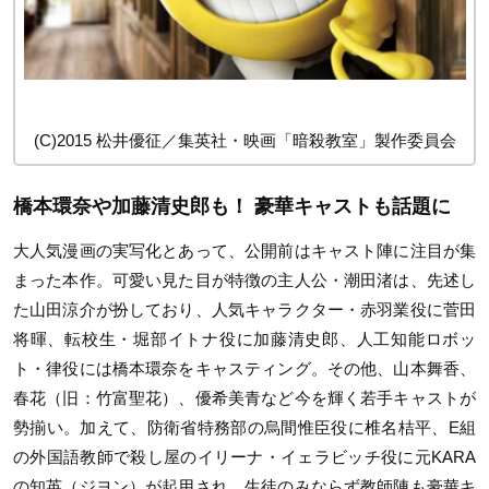
(C)2015 松井優征／集英社・映画「暗殺教室」製作委員会
橋本環奈や加藤清史郎も！ 豪華キャストも話題に
大人気漫画の実写化とあって、公開前はキャスト陣に注目が集
まった本作。可愛い見た目が特徴の主人公・潮田渚は、先述し
た山田涼介が扮しており、人気キャラクター・赤羽業役に菅田
将暉、転校生・堀部イトナ役に加藤清史郎、人工知能ロボッ
ト・律役には橋本環奈をキャスティング。その他、山本舞香、
春花（旧：竹富聖花）、優希美青など今を輝く若手キャストが
勢揃い。加えて、防衛省特務部の烏間惟臣役に椎名桔平、E組
の外国語教師で殺し屋のイリーナ・イェラビッチ役に元KARA
の知英（ジヨン）が起用され、生徒のみならず教師陣も豪華キ