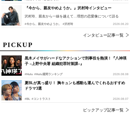
『今から、親友やめようか。』沢村玲インタビュー
沢村玲、親友から一線を越えて…理想の恋愛像について語る
#今から、親友やめようか。
#沢村玲
2026.06.20
インタビュー記事一覧
PICKUP
黒木メイサがハードなアクションで刑事役を熱演！『八神瑛
子 –上野中央署 組織犯罪対策課–』
#Hulu
#Hulu週間ランキング
2026.08.08
夏BLが真っ盛り！ 胸キュンも感動も運んでくれるおすすめ
ドラマ3選
#BL
#コントラスト
2026.08.07
ピックアップ記事一覧