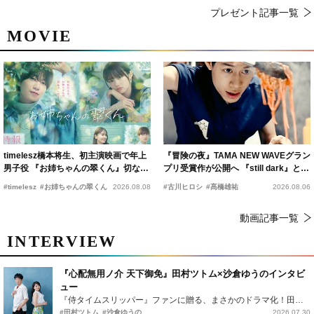
プレゼント記事一覧
MOVIE
timelesz橋本将生、初主演映画で年上
『冒険の夜』TAMA NEW WAVEグラン
男子役 『お姉ちゃんの翠くん』切ない
プリ受賞作が公開へ 『still dark』と同
恋の幕開けを予感
時上映決定
#timelesz
#お姉ちゃんの翠くん
2026.08.08
#古川ヒロシ
#髙橋雄祐
2026.08.06
動画記事一覧
INTERVIEW
『心配無用ノ介 天下御免』田村ツトム×沙倉ゆうのインタビ
ュー
『侍タイムスリッパー』ファンに贈る、まさかのドラマ化！田村ツトム×沙倉ゆうのが語る『心配無用ノ介』撮影秘話
#田村ツトム
#沙倉ゆうの
2026.07.30