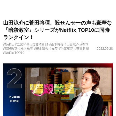
山田涼介に菅田将暉、殺せんせーの声も豪華な
『暗殺教室』シリーズがNetflix TOP10に同時
ランクイン！
#Netflix
#二宮和也
#加藤清史郎
#山本舞香
#山田涼介
#春花
#暗殺教室
#椎名桔平
#橋本環奈
#知英
#竹富聖花
#菅田将暉
2022.05.28
#Netflix TOP10