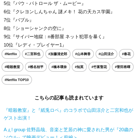
5位『パウ・パトロール ザ・ムービー』
6位『クレヨンしんちゃん 謎メキ！ 花の天カス学園』
7位『バブル』
8位『ショーシャンクの空に』
9位『サイバー地獄：n番部屋 ネット犯罪を暴く』
10位『レディ・プレイヤー1』
#Netflix
#二宮和也
#加藤清史郎
#山本舞香
#山田涼介
#春花
#暗殺教室
#椎名桔平
#橋本環奈
#知英
#竹富聖花
#菅田将暉
#Netflix TOP10
こちらの記事も読まれています
『暗殺教室』と『紙兎ロペ』のコラボで山田涼介と二宮和也が
ゲスト出演！
Aぇ! group 佐野晶哉、音楽と芝居の神に愛された男が『20歳の
ソウル』で映画デビュー！＜前編＞