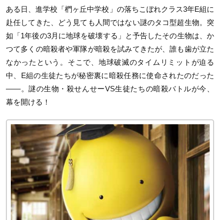
ある日、進学校「椚ヶ丘中学校」の落ちこぼれクラス3年E組に
赴任してきた、どう見ても人間ではない謎のタコ型超生物。突
如「1年後の3月に地球を破壊する」と予告したその生物は、か
つて多くの暗殺者や軍隊が暗殺を試みてきたが、誰も歯が立た
なかったという。そこで、地球破滅のタイムリミットが迫る
中、E組の生徒たちが秘密裏に暗殺任務に使命されたのだった
――。謎の生物・殺せんせーVS生徒たちの暗殺バトルが今、
幕を開ける！