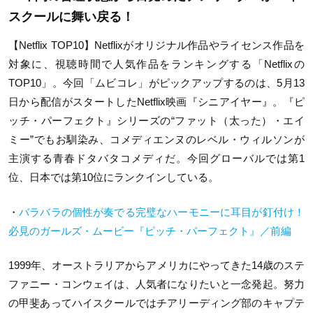
スクールに舞い戻る！
【Netflix TOP10】Netflixがオリジナル作品やライセンス作品を
対象に、視聴時間で人気作品をランキングする「Netflixの
TOP10」。今回「ムビコレ」がピックアップするのは、5月13
日から配信がスタートしたNetflix映画『シニアイヤー』。『ピ
ッチ・パーフェクト』シリーズの“ファット（太った）・エイ
ミー”でもお馴染み、コメディエンヌのレベル・ウィルソンが
主演する青春ドタバタコメディだ。今回グローバルでは第1
位、日本では第10位にランクインしている。
・
バラバラの個性が奏でる完璧なハーモニーに耳目が釘付け！
必見のガールズ・ムービー『ピッチ・パーフェクト』／前編
1999年、オーストラリアからアメリカにやってきた14歳のステ
ファニー・コンウェイは、人気者になりたいと一念発起。努力
の甲斐あってハイスクールではチアリーディング部のキャプテ