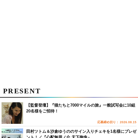
PRESENT
【監督登壇】『猫たちと7000マイルの旅』一般試写会に10組
20名様をご招待！
応募締め切り： 2026.08.15
田村ツトム＆沙倉ゆうののサイン入りチェキを1名様にプレゼ
ント！／『心配無用ノ介 天下御免』