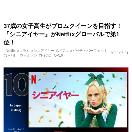
37歳の女子高生がプロムクイーンを目指す！
『シニアイヤー』がNetflixグローバルで第1
位！
#Netflix
#コラム
#シニアイヤー
#バブル
#ピッチ・パーフェクト
2022.05.21
#レベル・ウィルソン
#Netflix TOP10