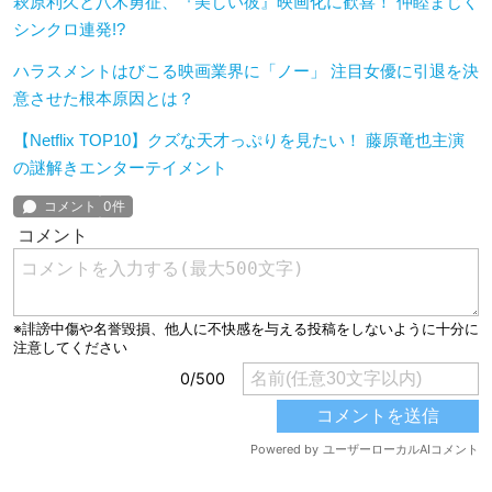
萩原利久と八木勇征、『美しい彼』映画化に歓喜！ 仲睦まじく
シンクロ連発!?
ハラスメントはびこる映画業界に「ノー」 注目女優に引退を決
意させた根本原因とは？
【Netflix TOP10】クズな天才っぷりを見たい！ 藤原竜也主演
の謎解きエンターテイメント