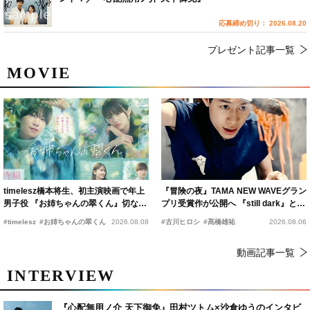
応募締め切り： 2026.08.20
プレゼント記事一覧
MOVIE
timelesz橋本将生、初主演映画で年上
『冒険の夜』TAMA NEW WAVEグラン
男子役 『お姉ちゃんの翠くん』切ない
プリ受賞作が公開へ 『still dark』と同
恋の幕開けを予感
時上映決定
#timelesz
#お姉ちゃんの翠くん
2026.08.08
#古川ヒロシ
#髙橋雄祐
2026.08.06
動画記事一覧
INTERVIEW
『心配無用ノ介 天下御免』田村ツトム×沙倉ゆうのインタビ