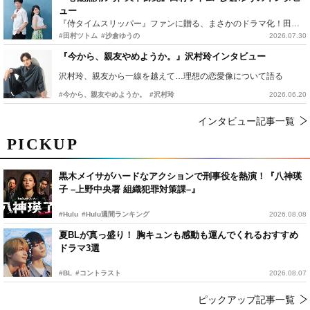
ュー
『侍タイムスリッパー』ファンに贈る、まさかのドラマ化！田村ツトム×沙倉ゆうのが語る『心配無用ノ介』撮影秘話
#田村ツトム
#沙倉ゆうの
2026.07.30
『今から、親友やめようか。』沢村玲インタビュー
沢村玲、親友から一線を越えて…理想の恋愛像について語る
#今から、親友やめようか。
#沢村玲
2026.06.20
インタビュー記事一覧
PICKUP
黒木メイサがハードなアクションで刑事役を熱演！『八神瑛
子 –上野中央署 組織犯罪対策課–』
#Hulu
#Hulu週間ランキング
2026.08.08
夏BLが真っ盛り！ 胸キュンも感動も運んでくれるおすすめ
ドラマ3選
#BL
#コントラスト
2026.08.07
ピックアップ記事一覧