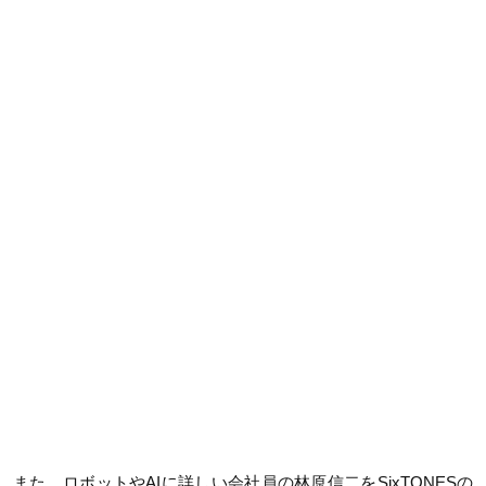
また、ロボットやAIに詳しい会社員の林原信二をSixTONESの