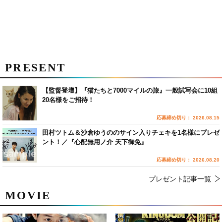
PRESENT
【監督登壇】『猫たちと7000マイルの旅』一般試写会に10組
20名様をご招待！
応募締め切り： 2026.08.15
田村ツトム＆沙倉ゆうののサイン入りチェキを1名様にプレゼ
ント！／『心配無用ノ介 天下御免』
応募締め切り： 2026.08.20
プレゼント記事一覧
MOVIE