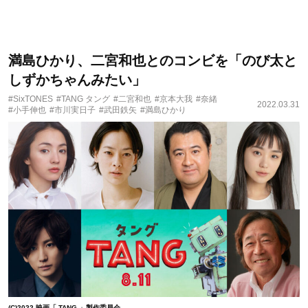
満島ひかり、二宮和也とのコンビを「のび太と
しずかちゃんみたい」
#SixTONES
#TANG タング
#二宮和也
#京本大我
#奈緒
2022.03.31
#小手伸也
#市川実日子
#武田鉄矢
#満島ひかり
(C)2022 映画「 TANG 」製作委員会