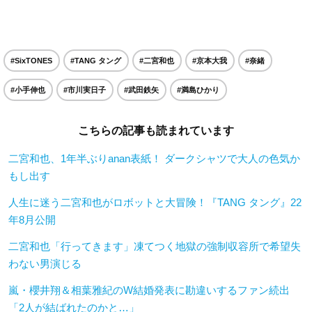
#SixTONES
#TANG タング
#二宮和也
#京本大我
#奈緒
#小手伸也
#市川実日子
#武田鉄矢
#満島ひかり
こちらの記事も読まれています
二宮和也、1年半ぶりanan表紙！ ダークシャツで大人の色気か
もし出す
人生に迷う二宮和也がロボットと大冒険！『TANG タング』22
年8月公開
二宮和也「行ってきます」凍てつく地獄の強制収容所で希望失
わない男演じる
嵐・櫻井翔＆相葉雅紀のW結婚発表に勘違いするファン続出
「2人が結ばれたのかと…」