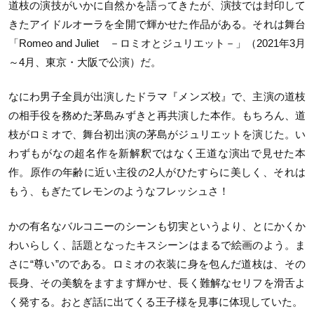
道枝の演技がいかに自然かを語ってきたが、演技では封印して
きたアイドルオーラを全開で輝かせた作品がある。それは舞台
「Romeo and Juliet －ロミオとジュリエット－」（2021年3月
～4月、東京・大阪で公演）だ。
なにわ男子全員が出演したドラマ『メンズ校』で、主演の道枝
の相手役を務めた茅島みずきと再共演した本作。もちろん、道
枝がロミオで、舞台初出演の茅島がジュリエットを演じた。い
わずもがなの超名作を新解釈ではなく王道な演出で見せた本
作。原作の年齢に近い主役の2人がひたすらに美しく、それは
もう、もぎたてレモンのようなフレッシュさ！
かの有名なバルコニーのシーンも切実というより、とにかくか
わいらしく、話題となったキスシーンはまるで絵画のよう。ま
さに“尊い”のである。ロミオの衣装に身を包んだ道枝は、その
長身、その美貌をますます輝かせ、長く難解なセリフを滑舌よ
く発する。おとぎ話に出てくる王子様を見事に体現していた。