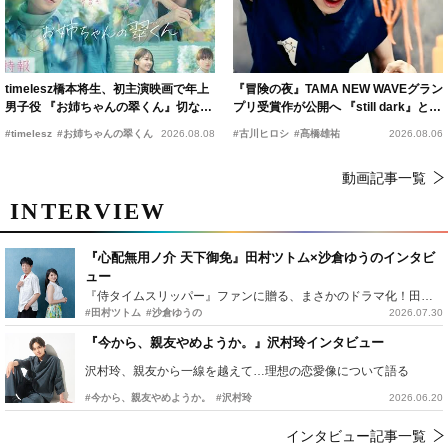
timelesz橋本将生、初主演映画で年上
『冒険の夜』TAMA NEW WAVEグラン
男子役 『お姉ちゃんの翠くん』切ない
プリ受賞作が公開へ 『still dark』と同
恋の幕開けを予感
時上映決定
#timelesz
#お姉ちゃんの翠くん
2026.08.08
#古川ヒロシ
#髙橋雄祐
2026.08.06
動画記事一覧
INTERVIEW
『心配無用ノ介 天下御免』田村ツトム×沙倉ゆうのインタビ
ュー
『侍タイムスリッパー』ファンに贈る、まさかのドラマ化！田村ツトム×沙倉ゆうのが語る『心配無用ノ介』撮影秘話
#田村ツトム
#沙倉ゆうの
2026.07.30
『今から、親友やめようか。』沢村玲インタビュー
沢村玲、親友から一線を越えて…理想の恋愛像について語る
#今から、親友やめようか。
#沢村玲
2026.06.20
インタビュー記事一覧