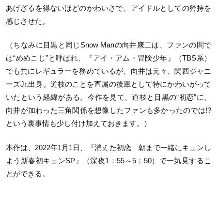
あげざるを得ないほどのかわいさで、アイドルとしての矜持を
感じさせた。
（ちなみに目黒と同じSnow Manの向井康二は、ファンの間で
は“めめこじ”と呼ばれ、『アイ・アム・冒険少年』（TBS系）
でも共にレギュラーを務めているが、向井は元々、関西ジャニ
ーズJr.出身。道枝のことを直属の後輩として特にかわいがって
いたという経緯がある。今作を見て、道枝と目黒の“初恋”に、
向井が加わった三角関係を想像したファンも多かったのでは!?
という裏事情も少し付け加えておきます。）
本作は、2022年1月1日、『消えた初恋 朝まで一緒にキュンし
よう新春初キュンSP』（深夜1：55～5：50）で一気見するこ
とができる。