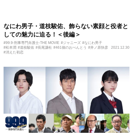
なにわ男子・道枝駿佑、飾らない素顔と役者と
しての魅力に迫る！＜後編＞
#99.9-刑事専門弁護士-THE MOVIE
#ジャニーズ
#なにわ男子
#松本潤
#道枝駿佑
#長尾謙杜
#461個のおべんとう
#井ノ原快彦
2021.12.30
#消えた初恋