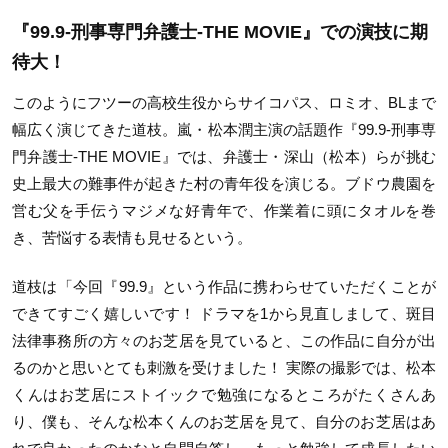
『99.9-刑事専門弁護士-THE MOVIE』での演技に期
待大！
このようにフツーの高校生役からサイコパス、ロミオ、BLまで
幅広く演じてきた道枝。嵐・松本潤主演の話題作『99.9-刑事専
門弁護士-THE MOVIE』では、弁護士・深山（松本）らが挑む
史上最大の難事件が起きた村の青年役を演じる。ブドウ農園を
営む父を手伝うマジメな好青年で、作業着に頭にタオルを巻
き、苦悩する表情も見せるという。
道枝は「今回『99.9』という作品に携わらせていただくことが
できてすごく嬉しいです！ ドラマを1から見直しまして、斑目
法律事務所の方々のお芝居を見ていると、この作品に自分が出
るのかと思いとても刺激を受けました！ 実際の撮影では、松本
くんはお芝居にストイックで勉強になるところがたくさんあ
り、僕も、そんな松本くんのお芝居を見て、自分のお芝居はあ