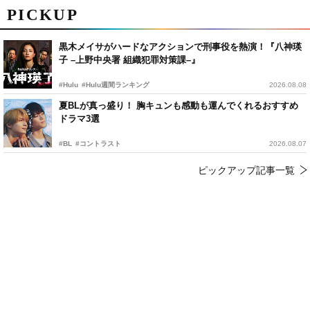
PICKUP
黒木メイサがハードなアクションで刑事役を熱演！『八神瑛
子 –上野中央署 組織犯罪対策課–』
#Hulu
#Hulu週間ランキング
2026.08.08
夏BLが真っ盛り！ 胸キュンも感動も運んでくれるおすすめ
ドラマ3選
#BL
#コントラスト
2026.08.07
ピックアップ記事一覧