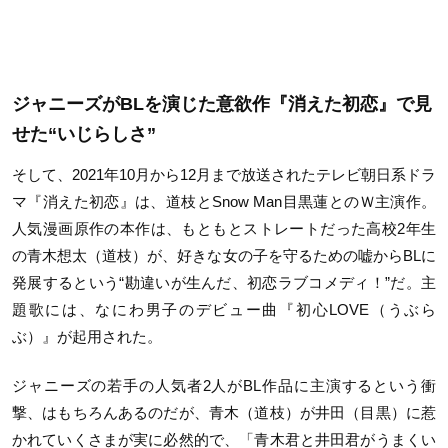
ジャニーズがBLを演じた意欲作『消えた初恋』で見
せた“いじらしさ”
そして、2021年10月から12月まで放送されたテレビ朝日系ドラ
マ『消えた初恋』は、道枝とSnow Man目黒蓮とのＷ主演作。
人気漫画原作の本作は、もともとストレートだった高校2年生
の青木想太（道枝）が、好きな女の子を守るための嘘からBLに
発展するという“勘違いが生んだ、初恋ラブコメディ！”だ。主
題歌には、なにわ男子のデビュー曲『初心LOVE（うぶら
ぶ）』が起用された。
ジャニーズの若手の人気者2人がBL作品に主演するという衝
撃、はもちろんあるのだが、青木（道枝）が井田（目黒）に惹
かれていくさまが実に必然的で、「青木君と井田君がうまくい