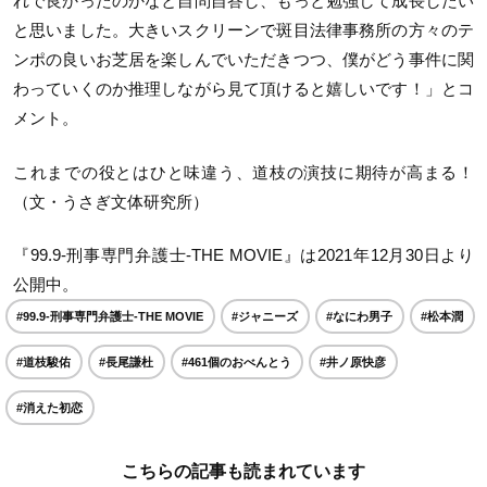
れで良かったのかなと自問自答し、もっと勉強して成長したい
と思いました。大きいスクリーンで斑目法律事務所の方々のテ
ンポの良いお芝居を楽しんでいただきつつ、僕がどう事件に関
わっていくのか推理しながら見て頂けると嬉しいです！」とコ
メント。
これまでの役とはひと味違う、道枝の演技に期待が高まる！
（文・うさぎ文体研究所）
『99.9-刑事専門弁護士-THE MOVIE』は2021年
12月30日より
公開中。
#99.9-刑事専門弁護士-THE MOVIE
#ジャニーズ
#なにわ男子
#松本潤
#道枝駿佑
#長尾謙杜
#461個のおべんとう
#井ノ原快彦
#消えた初恋
こちらの記事も読まれています