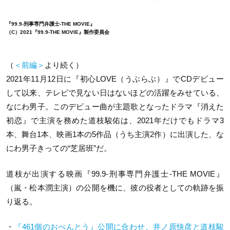
『99.9-刑事専門弁護士-THE MOVIE』
（C）2021『99.9-THE MOVIE』製作委員会
（
＜前編＞
より続く）
2021年11月12日に『初心LOVE（うぶらぶ）』でCDデビュー
して以来、テレビで見ない日はないほどの活躍をみせている、
なにわ男子。このデビュー曲が主題歌となったドラマ『消えた
初恋』で主演を務めた道枝駿佑は、2021年だけでもドラマ3
本、舞台1本、映画1本の5作品（うち主演2作）に出演した、な
にわ男子きっての“芝居班”だ。
道枝が出演する映画『99.9-刑事専門弁護士-THE MOVIE』
（嵐・松本潤主演）の公開を機に、彼の役者としての軌跡を振
り返る。
・
『461個のおべんとう』公開に合わせ、井ノ原快彦と道枝駿