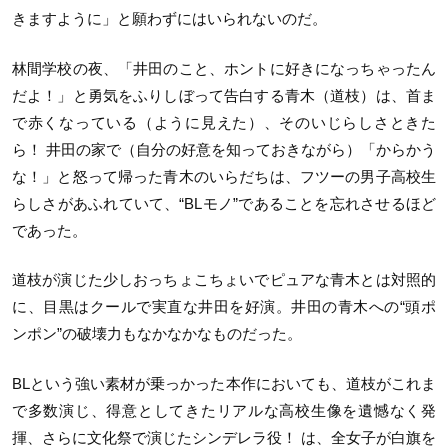
きますように」と願わずにはいられないのだ。
林間学校の夜、「井田のこと、ホントに好きになっちゃったん
だよ！」と勇気をふりしぼって告白する青木（道枝）は、首ま
で赤くなっている（ように見えた）、そのいじらしさときた
ら！ 井田の家で（自分の好意を知っておきながら）「からかう
な！」と怒って帰った青木のいらだちは、フツーの男子高校生
らしさがあふれていて、“BLモノ”であることを忘れさせるほど
であった。
道枝が演じた少しおっちょこちょいでピュアな青木とは対照的
に、目黒はクールで実直な井田を好演。井田の青木への“頭ポ
ンポン”の破壊力もなかなかなものだった。
BLという強い素材が乗っかった本作においても、道枝がこれま
で多数演じ、得意としてきたリアルな高校生像を遺憾なく発
揮、さらに文化祭で演じたシンデレラ役！ は、全女子が白旗を