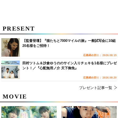
PRESENT
【監督登壇】『猫たちと7000マイルの旅』一般試写会に10組
20名様をご招待！
応募締め切り： 2026.08.15
田村ツトム＆沙倉ゆうののサイン入りチェキを1名様にプレゼ
ント！／『心配無用ノ介 天下御免』
応募締め切り： 2026.08.20
プレゼント記事一覧
MOVIE