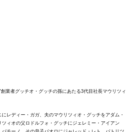
CCI”創業者グッチオ・グッチの孫にあたる3代目社長マウリツィ
。
ニにレディー・ガガ、夫のマウリツィオ・グッチをアダム・
リツィオの父ロドルフォ・グッチにジェレミー・アイアン
・パチーノ、その息子パオロにジャレッド・レト。パトリツ