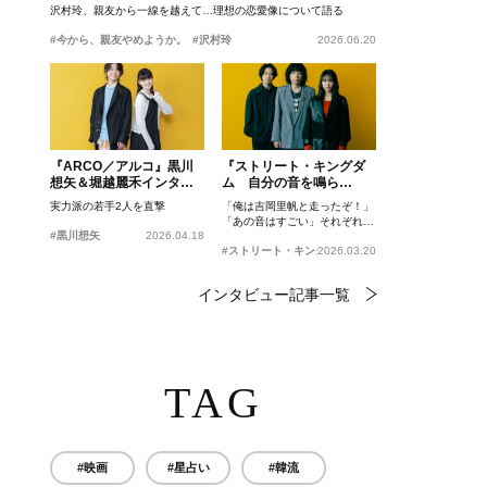
沢村玲、親友から一線を越えて…理想の恋愛像について語る
#今から、親友やめようか。
#沢村玲
2026.06.20
『ARCO／アルコ』黒川
『ストリート・キングダ
想矢＆堀越麗禾インタビ
ム 自分の音を鳴ら
ュー
せ。』峯田和伸、若葉竜
実力派の若手2人を直撃
「俺は吉岡里帆と走ったぞ！」
也、吉岡里帆インタビュ
「あの音はすごい」それぞれの
ー
#黒川想矢
2026.04.18
忘れがたいシーンとは？
#ストリート・キングダム 自分の音を鳴らせ。
2026.03.20
インタビュー記事一覧
TAG
#映画
#星占い
#韓流