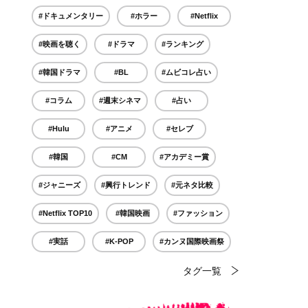
#ドキュメンタリー
#ホラー
#Netflix
#映画を聴く
#ドラマ
#ランキング
#韓国ドラマ
#BL
#ムビコレ占い
#コラム
#週末シネマ
#占い
#Hulu
#アニメ
#セレブ
#韓国
#CM
#アカデミー賞
#ジャニーズ
#興行トレンド
#元ネタ比較
#Netflix TOP10
#韓国映画
#ファッション
#実話
#K-POP
#カンヌ国際映画祭
タグ一覧