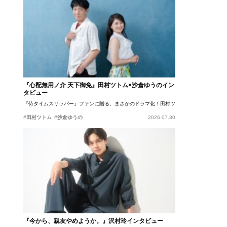
『心配無用ノ介 天下御免』田村ツトム×沙倉ゆうのイン
タビュー
『侍タイムスリッパー』ファンに贈る、まさかのドラマ化！田村ツトム×沙倉ゆうのが語
#田村ツトム
#沙倉ゆうの
2026.07.30
『今から、親友やめようか。』沢村玲インタビュー