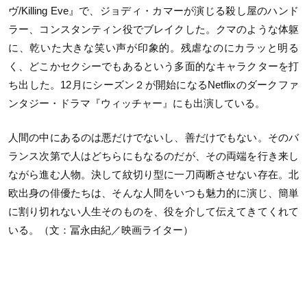
ヴ/Killing Eve』で、ジョディ・カマーが演じる殺し屋のハンド
ラー、コンスタンティン役でブレイクした。クマのような体躯
に、乾いた大きな笑い声が印象的。残虐なのにカラッと明る
く、どこかセクシーでもあるという多面的なキャラクターを打
ち出した。12月にシーズン２が開始になるNetflixのダークファ
ンタジー・ドラマ『ウィッチャー』にも出演している。
人間の中にあるのは悪だけでないし、善だけでもない。そのバ
ランス次第で人はどちらにもなるのだが、その両端を行き来し
ながら進む人物。決して紋切り型に一刀両断させない存在。北
欧出身の俳優たちは、そんな人間をいつも魅力的に演じ、簡単
に割り切れない人生そのものを、役を介して伝えてきてくれて
いる。（文：冨永由紀／映画ライター）