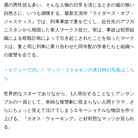
通の男性役も多い。そんな人物の日常を演じるときの嘘の無い
自然さに、いつも感嘆する。最新主演作『ライダーズ・オブ・
ジャスティス』では、列車事故で妻を亡くし、赴任先のアフガ
ニスタンから帰国した軍人マークス役だ。実は、事故は犯罪組
織による暗殺計画によって引き起こされたことを知ったマーク
スは、妻と同じ列車に乗り合わせた同年配の学者たちと組織へ
の復讐を企てる。
・
セクシーで渋い！ マッツ・ミケルセンの来日時の写真はこち
ら
世界的なスターでありながら、1人突出することなくアンサン
ブルの一員として、単純な復讐劇に収まらない人間ドラマ、さ
らにちょっと笑えて泣けてしまうエモーショナルな物語を作り
上げる。『カオス・ウォーキング』と好対照なマッツが見られ
る。