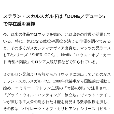
ステラン・スカルスガルドは『DUNE／デューン』
で存在感を発揮
今、欧米の作品ではマッツを始め、北欧出身の俳優が活躍して
いる。特に、気になる敵役や悪役を演じる俳優を調べてみる
と、その多くがスカンディナヴィア出身だ。マッツの兄ラース
もTVシリーズ『SHERLOCK』、Netflix『ハウス・オブ・カー
ド 野望の階段』のロシア大統領役などで知られている。
ミケルセン兄弟よりも前からハリウッドに進出していたのがス
テラン・スカルスガルドだ。1980年代後半から国際的に活動し
始め、エミリー・ワトソン主演の『奇跡の海』で注目され、
『グッド・ウィル・ハンティング 旅立ち』でマット・デイモ
ンが演じる主人公の隠された才能を発見する数学教授を演じ、
その後は『パイレーツ・オブ・カリビアン』シリーズ（ビル・