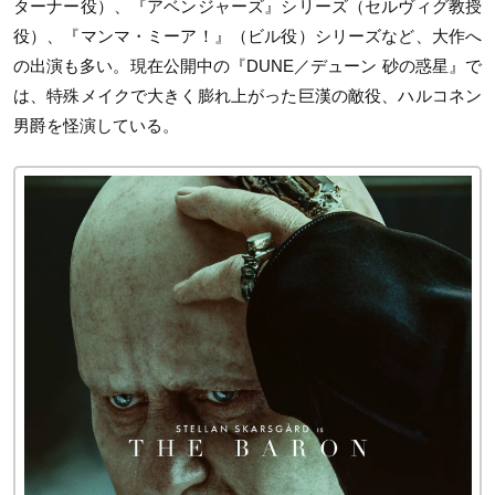
ターナー役）、『アベンジャーズ』シリーズ（セルヴィグ教授
役）、『マンマ・ミーア！』（ビル役）シリーズなど、大作へ
の出演も多い。現在公開中の『DUNE／デューン 砂の惑星』で
は、特殊メイクで大きく膨れ上がった巨漢の敵役、ハルコネン
男爵を怪演している。