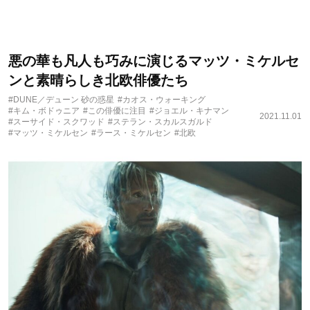
悪の華も凡人も巧みに演じるマッツ・ミケルセ
ンと素晴らしき北欧俳優たち
#DUNE／デューン 砂の惑星
#カオス・ウォーキング
#キム・ボドゥニア
#この俳優に注目
#ジョエル・キナマン
2021.11.01
#スーサイド・スクワッド
#ステラン・スカルスガルド
#マッツ・ミケルセン
#ラース・ミケルセン
#北欧