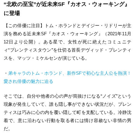
“北欧の至宝”が近未来SF『カオス・ウォーキング』
に登場
【この俳優に注目】トム・ホランドとデイジー・リドリーが主
演を務める近未来SF『カオス・ウォーキング』（2021年11月
12日より公開）。ある星で、女性が死に絶えたコミュニテ
ィ“プレンティスタウン”を仕切る首長デヴィッド・プレンティ
スを、マッツ・ミケルセンが演じている。
・
弟キャラのトム・ホランド、新作SFで初心な主人公を熱演！
愛され俳優の魅力に迫る
そこでは、自分や他者の心の声が筒抜けになる“ノイズ”という
現象が発生していて、誰も隠し事ができない状況だが、プレン
ティスは巧みに心の内を覆い隠して町を支配している。冷静沈
着で、意に沿わない行動を取る者には情け容赦ない非情の男
だ。