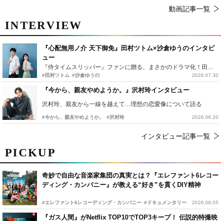
動画記事一覧
INTERVIEW
『心配無用ノ介 天下御免』田村ツトム×沙倉ゆうのインタビ
ュー
『侍タイムスリッパー』ファンに贈る、まさかのドラマ化！田村ツトム×沙倉ゆうのが語る『心配無用ノ介』撮影秘話
#田村ツトム
#沙倉ゆうの
2026.07.30
『今から、親友やめようか。』沢村玲インタビュー
沢村玲、親友から一線を越えて…理想の恋愛像について語る
#今から、親友やめようか。
#沢村玲
2026.06.20
インタビュー記事一覧
PICKUP
奇妙で自由な音楽家集団の真実とは？『エレファント6レコー
ディング・カンパニー』が教える“好き”を貫くDIY精神
#エレファント6レコーディング・カンパニー
#ドキュメンタリー
2026.08.05
『ガス人間』がNetflix TOP10でTOP3キープ！ 伝説的特撮映