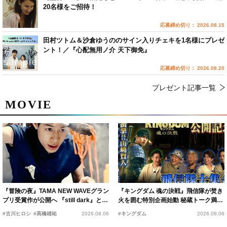
20名様をご招待！
応募締め切り： 2026.08.15
田村ツトム＆沙倉ゆうののサイン入りチェキを1名様にプレゼ
ント！／『心配無用ノ介 天下御免』
応募締め切り： 2026.08.20
プレゼント記事一覧
MOVIE
『冒険の夜』TAMA NEW WAVEグラン
『キングダム 魂の決戦』飛信隊が焚き
プリ受賞作が公開へ 『still dark』と同
火を囲む特別企画始動 秘蔵トーク満載
時上映決定
の“キングダムキャンプ”開催
#古川ヒロシ
#髙橋雄祐
2026.08.06
#キングダム
2026.08.06