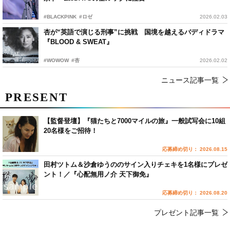
#BLACKPINK
#ロゼ
2026.02.03
杏が“英語で演じる刑事”に挑戦 国境を越えるバディドラマ
『BLOOD & SWEAT』
#WOWOW
#杏
2026.02.02
ニュース記事一覧
PRESENT
【監督登壇】『猫たちと7000マイルの旅』一般試写会に10組
20名様をご招待！
応募締め切り： 2026.08.15
田村ツトム＆沙倉ゆうののサイン入りチェキを1名様にプレゼ
ント！／『心配無用ノ介 天下御免』
応募締め切り： 2026.08.20
プレゼント記事一覧