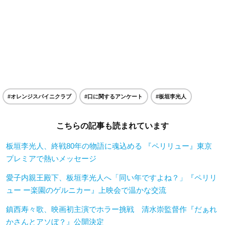
#オレンジスパイニクラブ
#口に関するアンケート
#板垣李光人
こちらの記事も読まれています
板垣李光人、終戦80年の物語に魂込める 『ペリリュー』東京
プレミアで熱いメッセージ
愛子内親王殿下、板垣李光人へ「同い年ですよね？」『ペリリ
ュー ー楽園のゲルニカー』上映会で温かな交流
鎮西寿々歌、映画初主演でホラー挑戦 清水崇監督作『だぁれ
かさんとアソぼ？』公開決定