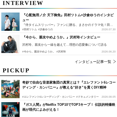
INTERVIEW
『心配無用ノ介 天下御免』田村ツトム×沙倉ゆうのインタビ
ュー
『侍タイムスリッパー』ファンに贈る、まさかのドラマ化！田村ツトム×沙倉ゆうのが語る『心配無用ノ介』撮影秘話
#田村ツトム
#沙倉ゆうの
2026.07.30
『今から、親友やめようか。』沢村玲インタビュー
沢村玲、親友から一線を越えて…理想の恋愛像について語る
#今から、親友やめようか。
#沢村玲
2026.06.20
インタビュー記事一覧
PICKUP
奇妙で自由な音楽家集団の真実とは？『エレファント6レコー
ディング・カンパニー』が教える“好き”を貫くDIY精神
#エレファント6レコーディング・カンパニー
#ドキュメンタリー
2026.08.05
『ガス人間』がNetflix TOP10でTOP3キープ！ 伝説的特撮映
画が現代によみがえる！