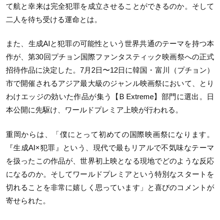
て航と幸来は完全犯罪を成立させることができるのか。そして
二人を待ち受ける運命とは。
また、生成AIと犯罪の可能性という世界共通のテーマを持つ本
作が、第30回プチョン国際ファンタスティック映画祭への正式
招待作品に決定した。7月2日〜12日に韓国・富川（プチョン）
市で開催されるアジア最大級のジャンル映画祭において、とり
わけエッジの効いた作品が集う【B Extreme】部門に選出。日
本公開に先駆け、ワールドプレミア上映が行われる。
重岡からは、「僕にとって初めての国際映画祭になります。
『生成AI×犯罪』という、現代で最もリアルで不気味なテーマ
を扱ったこの作品が、世界初上映となる現地でどのような反応
になるのか。そしてワールドプレミアという特別なスタートを
切れることを非常に嬉しく思っています」と喜びのコメントが
寄せられた。