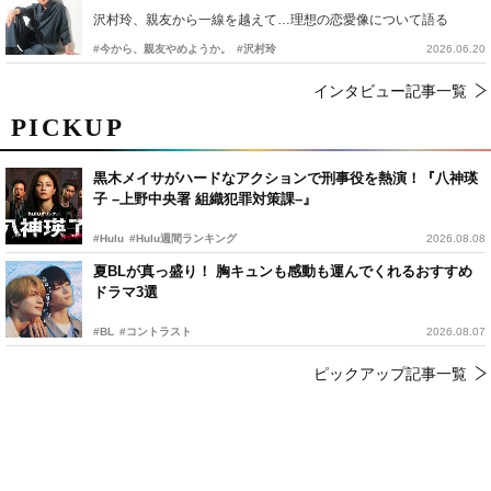
沢村玲、親友から一線を越えて…理想の恋愛像について語る
#今から、親友やめようか。
#沢村玲
2026.06.20
インタビュー記事一覧
PICKUP
黒木メイサがハードなアクションで刑事役を熱演！『八神瑛
子 –上野中央署 組織犯罪対策課–』
#Hulu
#Hulu週間ランキング
2026.08.08
夏BLが真っ盛り！ 胸キュンも感動も運んでくれるおすすめ
ドラマ3選
#BL
#コントラスト
2026.08.07
ピックアップ記事一覧