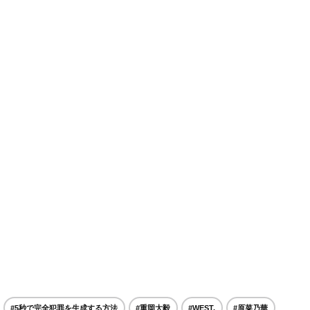
#5秒で完全犯罪を生成する方法
#重岡大毅
#WEST.
#原菜乃華