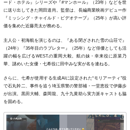
ード・ホテル』シリーズや『#マンホール』（23年）などを世
に送り出してきた岡田道尚。監督は、長編商業映画デビュー作
『ミッシング・チャイルド・ビデオテープ』（25年）が高い評
価を集めた近藤亮太が務める。
主人公・初海航を演じるのは、『ある閉ざされた雪の山荘で』
（24年）『35年目のラブレター』（25年）など俳優としても活
躍の幅を広げるWEST.の重岡大毅。航の妹・幸来役に原菜乃
華、謎めいた女優・七希役に田中みな実が名を連ねる。
さらに、七希が使用する生成AIに設定された“モリアーティ”役
で石丸幹二、事件を追う埼玉県警の警部補・一堂恵役で伊藤歩
が出演。黒田大輔、森岡龍、九十九黄助ら実力派キャストも脇
を固める。