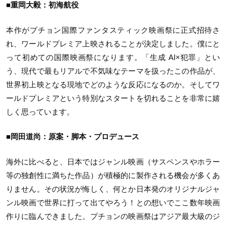
■重岡大毅：初海航役
本作がプチョン国際ファンタスティック映画祭に正式招待さ
れ、ワールドプレミア上映されることが決定しました。僕にと
って初めての国際映画祭になります。「生成 AI×犯罪」とい
う、現代で最もリアルで不気味なテーマを扱ったこの作品が、
世界初上映となる現地でどのような反応になるのか。そしてワ
ールドプレミアという特別なスタートを切れることを非常に嬉
しく思っています。
■岡田道尚：原案・脚本・プロデュース
海外に比べると、日本ではジャンル映画（サスペンスやホラー
等の独創性に満ちた作品）が積極的に製作される機会が多くあ
りません。その状況が悔しく、何とか日本発のオリジナルジャ
ンル映画で世界に打って出てやろう！との想いでここ数年映画
作りに臨んできました。プチョンの映画祭はアジア最大級のジ