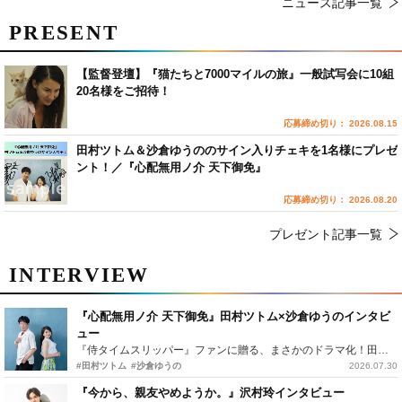
ニュース記事一覧
PRESENT
【監督登壇】『猫たちと7000マイルの旅』一般試写会に10組
20名様をご招待！
応募締め切り： 2026.08.15
田村ツトム＆沙倉ゆうののサイン入りチェキを1名様にプレゼ
ント！／『心配無用ノ介 天下御免』
応募締め切り： 2026.08.20
プレゼント記事一覧
INTERVIEW
『心配無用ノ介 天下御免』田村ツトム×沙倉ゆうのインタビ
ュー
『侍タイムスリッパー』ファンに贈る、まさかのドラマ化！田村ツトム×沙倉ゆうのが語る『心配無用ノ介』撮影秘話
#田村ツトム
#沙倉ゆうの
2026.07.30
『今から、親友やめようか。』沢村玲インタビュー