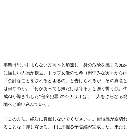
事態は思いもよらない方向へと加速し、身の危険を感じる兄妹
に怪しい人物が接近。トップ女優の七希（田中みな実）からは
「余計なことをされると困るの」と告げられるが、その真意と
は何なのか。「何があっても妹だけは守る」と強く誓う航。生
成AIが導き出した“完全犯罪”のシナリオは、二人をさらなる窮
地へと追い込んでいく。
「この方法、絶対に真似しないでください」。緊張感が途切れ
ることなく押し寄せる、手に汗握る予告編が完成した。果たし