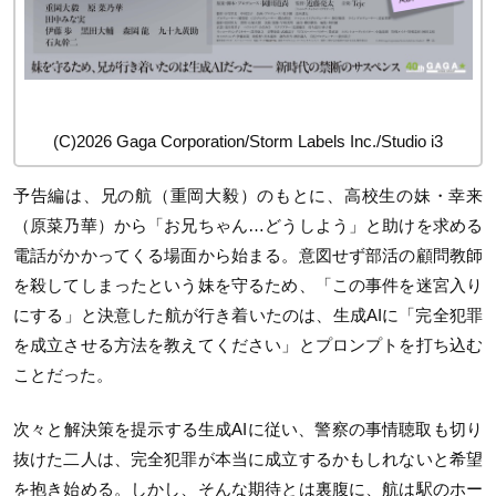
(C)2026 Gaga Corporation/Storm Labels Inc./Studio i3
予告編は、兄の航（重岡大毅）のもとに、高校生の妹・幸来
（原菜乃華）から「お兄ちゃん…どうしよう」と助けを求める
電話がかかってくる場面から始まる。意図せず部活の顧問教師
を殺してしまったという妹を守るため、「この事件を迷宮入り
にする」と決意した航が行き着いたのは、生成AIに「完全犯罪
を成立させる方法を教えてください」とプロンプトを打ち込む
ことだった。
次々と解決策を提示する生成AIに従い、警察の事情聴取も切り
抜けた二人は、完全犯罪が本当に成立するかもしれないと希望
を抱き始める。しかし、そんな期待とは裏腹に、航は駅のホー