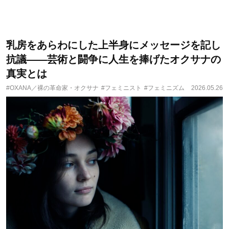
乳房をあらわにした上半身にメッセージを記し
抗議――芸術と闘争に人生を捧げたオクサナの
真実とは
#OXANA／裸の革命家・オクサナ
#フェミニスト
#フェミニズム
2026.05.26