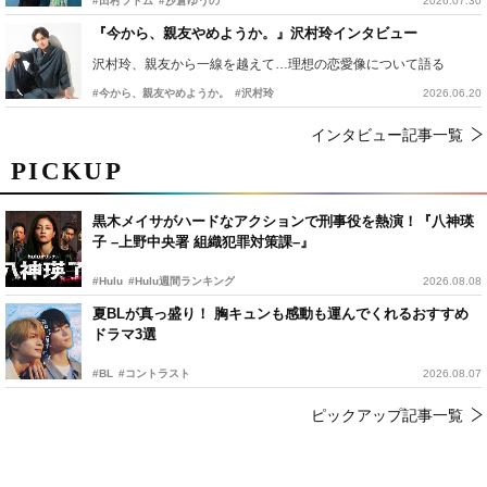
#田村ツトム
#沙倉ゆうの
2026.07.30
『今から、親友やめようか。』沢村玲インタビュー
沢村玲、親友から一線を越えて…理想の恋愛像について語る
#今から、親友やめようか。
#沢村玲
2026.06.20
インタビュー記事一覧
PICKUP
黒木メイサがハードなアクションで刑事役を熱演！『八神瑛
子 –上野中央署 組織犯罪対策課–』
#Hulu
#Hulu週間ランキング
2026.08.08
夏BLが真っ盛り！ 胸キュンも感動も運んでくれるおすすめ
ドラマ3選
#BL
#コントラスト
2026.08.07
ピックアップ記事一覧