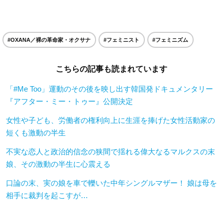
#OXANA／裸の革命家・オクサナ
#フェミニスト
#フェミニズム
こちらの記事も読まれています
「#Me Too」運動のその後を映し出す韓国発ドキュメンタリー
『アフター・ミー・トゥー』公開決定
女性や子ども、労働者の権利向上に生涯を捧げた女性活動家の
短くも激動の半生
不実な恋人と政治的信念の狭間で揺れる偉大なるマルクスの末
娘、その激動の半生に心震える
口論の末、実の娘を車で轢いた中年シングルマザー！ 娘は母を
相手に裁判を起こすが…