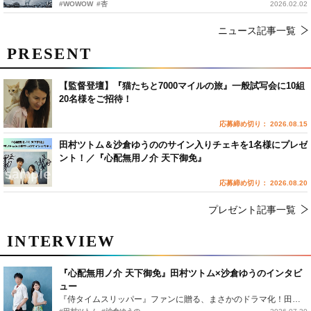
#WOWOW
#杏
2026.02.02
ニュース記事一覧
PRESENT
【監督登壇】『猫たちと7000マイルの旅』一般試写会に10組
20名様をご招待！
応募締め切り： 2026.08.15
田村ツトム＆沙倉ゆうののサイン入りチェキを1名様にプレゼ
ント！／『心配無用ノ介 天下御免』
応募締め切り： 2026.08.20
プレゼント記事一覧
INTERVIEW
『心配無用ノ介 天下御免』田村ツトム×沙倉ゆうのインタビ
ュー
『侍タイムスリッパー』ファンに贈る、まさかのドラマ化！田村ツトム×沙倉ゆうのが語る『心配無用ノ介』撮影秘話