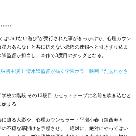
……
てはいけない遊び”が実行された事がきっかけで、心理カウン
（星乃あんな）と共に抗えない恐怖の連鎖へと引きずり込ま
水崇監督が担当し、本作で3度目のタッグとなる。
) 映画単独初主演！ 清水崇監督が描く学園ホラー映画『だぁれかさ
学校の階段 その13段目 カセットテープに名前を吹き込むと
に始まる。
美に迫る人影や、心理カウンセラー・平瀬小春（鎮西寿々
語の不穏な幕開けを予感させ、「絶対に、絶対にやってはい