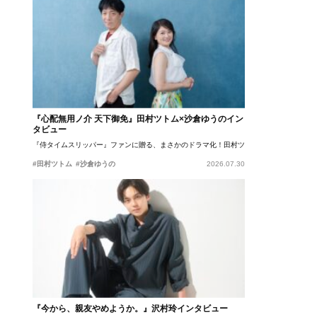
『心配無用ノ介 天下御免』田村ツトム×沙倉ゆうのイン
タビュー
『侍タイムスリッパー』ファンに贈る、まさかのドラマ化！田村ツトム×沙倉ゆうのが語
#田村ツトム
#沙倉ゆうの
2026.07.30
『今から、親友やめようか。』沢村玲インタビュー