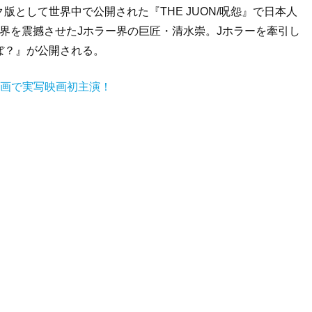
として世界中で公開された『THE JUON/呪怨』で日本人
界を震撼させたJホラー界の巨匠・清水崇。Jホラーを牽引し
ぼ？』が公開される。
映画で実写映画初主演！