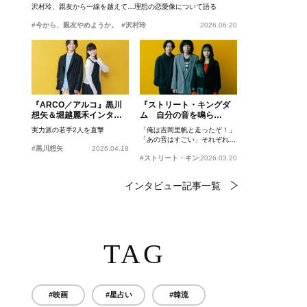
沢村玲、親友から一線を越えて…理想の恋愛像について語る
#今から、親友やめようか。
#沢村玲
2026.06.20
『ARCO／アルコ』黒川
『ストリート・キングダ
想矢＆堀越麗禾インタビ
ム 自分の音を鳴ら
ュー
せ。』峯田和伸、若葉竜
実力派の若手2人を直撃
「俺は吉岡里帆と走ったぞ！」
也、吉岡里帆インタビュ
「あの音はすごい」それぞれの
ー
#黒川想矢
2026.04.18
忘れがたいシーンとは？
#ストリート・キングダム 自分の音を鳴らせ。
2026.03.20
インタビュー記事一覧
TAG
#映画
#星占い
#韓流