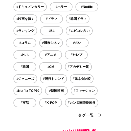
#ドキュメンタリー
#ホラー
#Netflix
#映画を聴く
#ドラマ
#韓国ドラマ
#ランキング
#BL
#ムビコレ占い
#コラム
#週末シネマ
#占い
#Hulu
#アニメ
#セレブ
#韓国
#CM
#アカデミー賞
#ジャニーズ
#興行トレンド
#元ネタ比較
#Netflix TOP10
#韓国映画
#ファッション
#実話
#K-POP
#カンヌ国際映画祭
タグ一覧