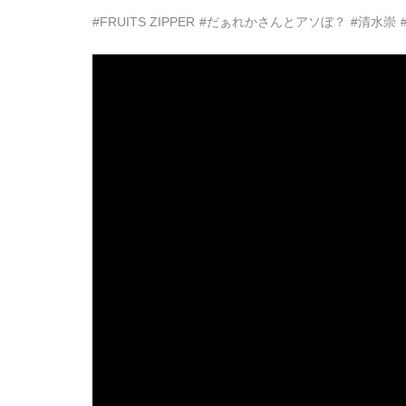
#FRUITS ZIPPER
#だぁれかさんとアソぼ？
#清水崇