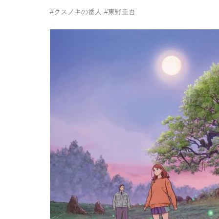
#クスノキの番人
#東野圭吾