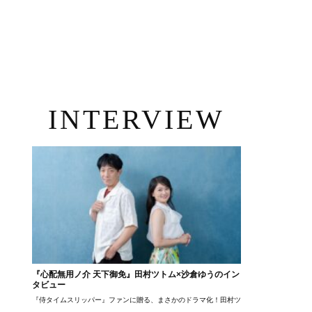
INTERVIEW
『心配無用ノ介 天下御免』田村ツトム×沙倉ゆうのイン
タビュー
『侍タイムスリッパー』ファンに贈る、まさかのドラマ化！田村ツトム×沙倉ゆうのが語