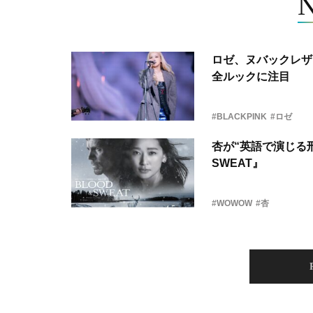
ロゼ、ヌバックレザー
全ルックに注目
#BLACKPINK
#ロゼ
杏が“英語で演じる刑
SWEAT』
#WOWOW
#杏