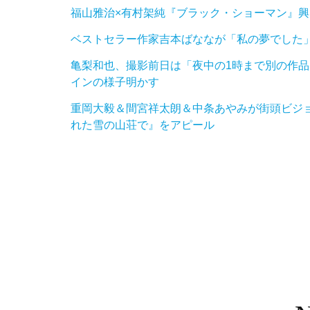
福山雅治×有村架純『ブラック・ショーマン』興収
ベストセラー作家吉本ばななが「私の夢でした」
亀梨和也、撮影前日は「夜中の1時まで別の作
インの様子明かす
重岡大毅＆間宮祥太朗＆中条あやみが街頭ビジョ
れた雪の山荘で』をアピール