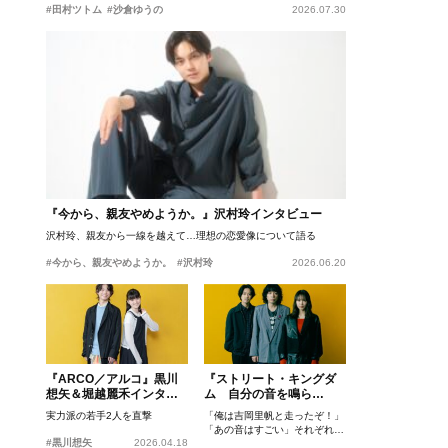
#田村ツトム
#沙倉ゆうの
2026.07.30
『今から、親友やめようか。』沢村玲インタビュー
沢村玲、親友から一線を越えて…理想の恋愛像について語る
#今から、親友やめようか。
#沢村玲
2026.06.20
『ARCO／アルコ』黒川
『ストリート・キングダ
想矢＆堀越麗禾インタビ
ム 自分の音を鳴ら
ュー
せ。』峯田和伸、若葉竜
実力派の若手2人を直撃
「俺は吉岡里帆と走ったぞ！」
也、吉岡里帆インタビュ
「あの音はすごい」それぞれの
ー
#黒川想矢
2026.04.18
忘れがたいシーンとは？