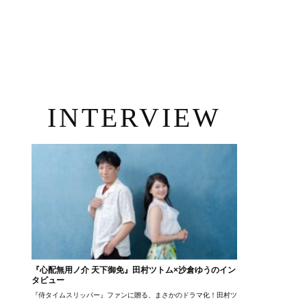
INTERVIEW
『心配無用ノ介 天下御免』田村ツトム×沙倉ゆうのイン
タビュー
『侍タイムスリッパー』ファンに贈る、まさかのドラマ化！田村ツトム×沙倉ゆうのが語