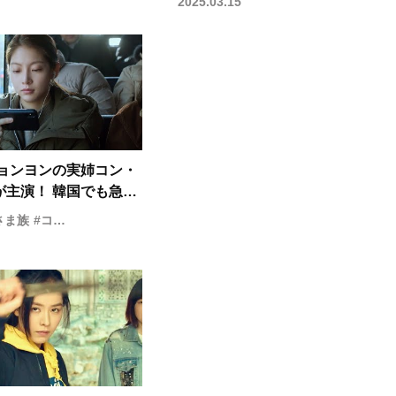
2025.03.15
ジョンヨンの実姉コン・
が主演！ 韓国でも急増
ひとりさま”女性にスポ
さま族
#コン・スンヨン
る『おひとりさま族』