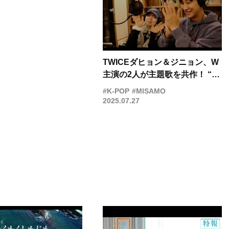
TWICEダヒョン＆ジニョン、W
主演の2人が主題歌を共作！ “戻
れないあの夏”を彩る切ないメロ
#K-POP
#MISAMO
ディと歌詞に注目
2025.07.27