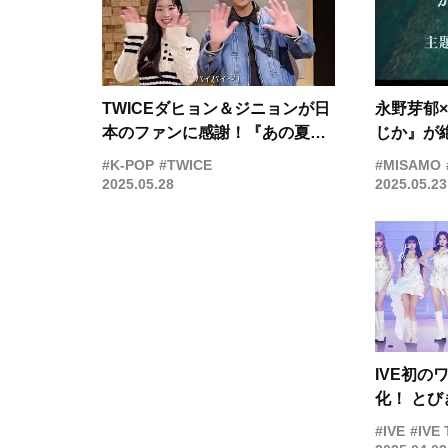
TWICEダヒョン＆ジニョンが日
永野芽郁
本のファンに感謝！『あの夏、
じか』が
僕たちが好きだったソナへ』誕
裏側をと
#K-POP
#TWICE
#MISAMO
生日コメント映像
開
2025.05.28
2025.05.23
IVE初の
化！ と
なダンス
#IVE
#IVE THE 1ST
ゅっと詰