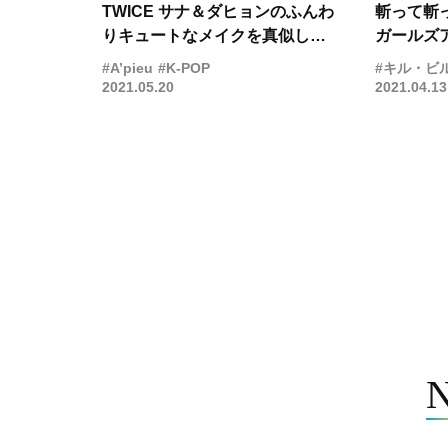
TWICE サナ＆ダヒョンのふんわ
斬って斬
りキュートなメイクを真似した
ガールズ
い！ 初披露のイメージカットが
イト』特
#A’pieu
#K-POP
#キル・ビ
到着
2021.05.20
2021.04.13