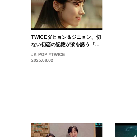
TWICEダヒョン＆ジニョン、切
ない初恋の記憶が涙を誘う『あ
の夏、僕たちが好きだったソナ
#K-POP
#TWICE
へ』予告映像
2025.08.02