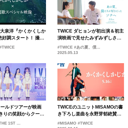
×大泉洋『かくかくしか
TWICE ダヒョンが初出演＆初主
絶好調スタート！ 撮影
演映画で見せたみずみずしさ！
らえた主題歌映像も公
『あの夏、僕たちが好きだった
#TWICE
#TWICE
#あの夏、僕たちが好きだったソナへ
ソナへ』特報映像が公開
2025.05.13
ワールドツアーが映画
TWICEのユニットMISAMOの書
びきりの笑顔からクール
き下ろし楽曲を永野芽郁絶賛！
パフォーマンスまでぎ
「9年間にわたるさまざまな思い
 WORLD TOUR in CINEMA
#MISAMO
#TWICE
まった予告編が公開
が一曲に凝縮」