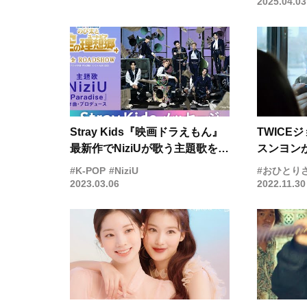
2025.04.03
Stray Kids『映画ドラえもん』
TWICE
最新作でNiziUが歌う主題歌を作
スンヨン
曲&プロデュース！ コメント動
する“お
#K-POP
#NiziU
#おひとり
画が公開に
ット当て
2023.03.06
2022.11.30
予告編