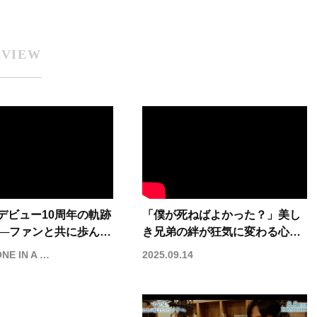
RVIEW
、デビュー10周年の軌跡
「僕が死ねばよかった？」美し
──ファンと共に歩ん
き兄弟の絆が狂気に変わる心理
の瞬間”がスクリーンへ
スリラー『ピアス 刺心』
E IN A MILL10N
2025.09.14