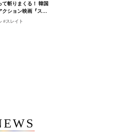
って斬りまくる！ 韓国
アクション映画『スレ
報解禁
ル
#スレイト
NEWS