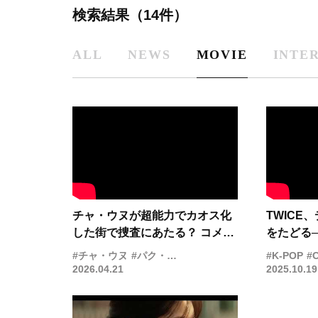
検索結果（14件）
ALL
NEWS
MOVIE
INTE
チャ・ウヌが超能力でカオス化
TWICE
した街で捜査にあたる？ コメデ
をたどる
ィ×アクション×アドベンチャ
だ“奇跡
#チャ・ウヌ
#パク・ウンビン
#K-POP
#ON
ー、Netflix『ワンダーフール
2026.04.21
2025.10.19
ズ』