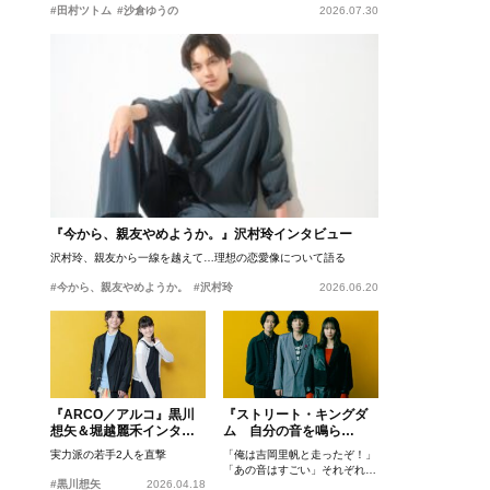
#田村ツトム
#沙倉ゆうの
2026.07.30
『今から、親友やめようか。』沢村玲インタビュー
沢村玲、親友から一線を越えて…理想の恋愛像について語る
#今から、親友やめようか。
#沢村玲
2026.06.20
『ARCO／アルコ』黒川
『ストリート・キングダ
想矢＆堀越麗禾インタビ
ム 自分の音を鳴ら
ュー
せ。』峯田和伸、若葉竜
実力派の若手2人を直撃
「俺は吉岡里帆と走ったぞ！」
也、吉岡里帆インタビュ
「あの音はすごい」それぞれの
ー
#黒川想矢
2026.04.18
忘れがたいシーンとは？