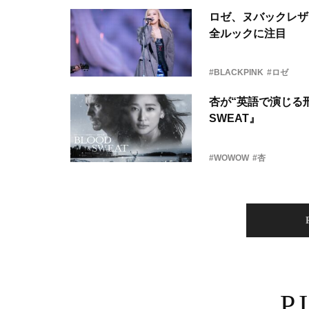
ロゼ、ヌバックレザー
全ルックに注目
#BLACKPINK
#ロゼ
杏が“英語で演じる刑
SWEAT』
#WOWOW
#杏
P