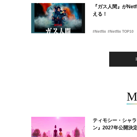
『ガス人間』がNetf
える！
#Netflix
#Netflix TOP10
M
ティモシー・シャラ
ン』2027年公開決