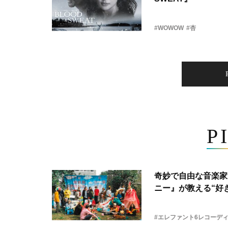
#WOWOW
#杏
P
奇妙で自由な音楽家
ニー』が教える“好き
#エレファント6レコーデ