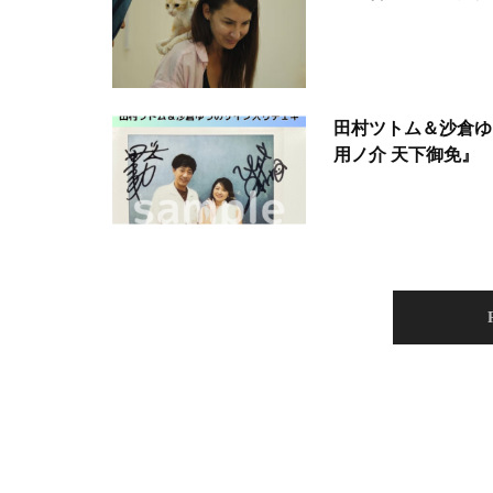
田村ツトム＆沙倉ゆ
用ノ介 天下御免』