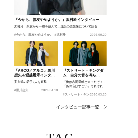
『今から、親友やめようか。』沢村玲インタビュー
沢村玲、親友から一線を越えて…理想の恋愛像について語る
#今から、親友やめようか。
#沢村玲
2026.06.20
『ARCO／アルコ』黒川
『ストリート・キングダ
想矢＆堀越麗禾インタビ
ム 自分の音を鳴ら
ュー
せ。』峯田和伸、若葉竜
実力派の若手2人を直撃
「俺は吉岡里帆と走ったぞ！」
也、吉岡里帆インタビュ
「あの音はすごい」それぞれの
ー
#黒川想矢
2026.04.18
忘れがたいシーンとは？
#ストリート・キングダム 自分の音を鳴らせ。
2026.03.20
インタビュー記事一覧
TAG