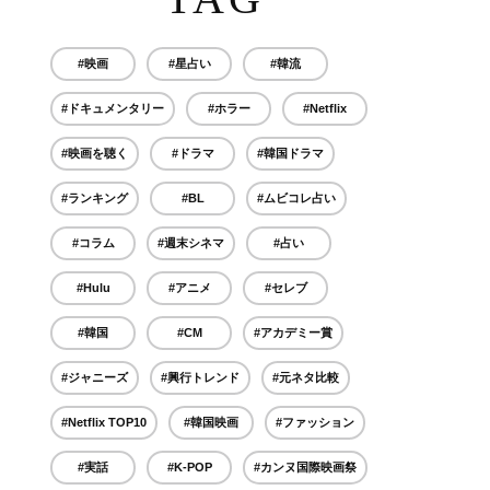
#映画
#星占い
#韓流
#ドキュメンタリー
#ホラー
#Netflix
#映画を聴く
#ドラマ
#韓国ドラマ
#ランキング
#BL
#ムビコレ占い
#コラム
#週末シネマ
#占い
#Hulu
#アニメ
#セレブ
#韓国
#CM
#アカデミー賞
#ジャニーズ
#興行トレンド
#元ネタ比較
#Netflix TOP10
#韓国映画
#ファッション
#実話
#K-POP
#カンヌ国際映画祭