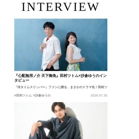
INTERVIEW
『心配無用ノ介 天下御免』田村ツトム×沙倉ゆうのイン
タビュー
『侍タイムスリッパー』ファンに贈る、まさかのドラマ化！田村ツトム×沙倉ゆうのが語
#田村ツトム
#沙倉ゆうの
2026.07.30