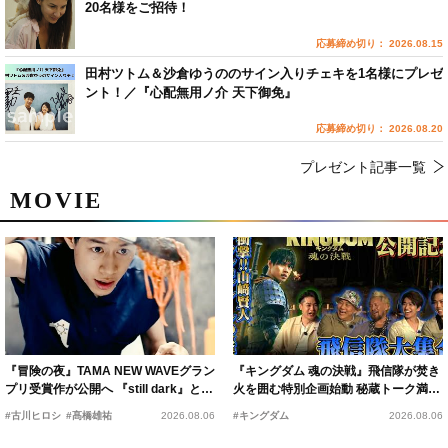
20名様をご招待！
応募締め切り： 2026.08.15
田村ツトム＆沙倉ゆうののサイン入りチェキを1名様にプレゼ
ント！／『心配無用ノ介 天下御免』
応募締め切り： 2026.08.20
プレゼント記事一覧
MOVIE
『冒険の夜』TAMA NEW WAVEグラン
『キングダム 魂の決戦』飛信隊が焚き
プリ受賞作が公開へ 『still dark』と同
火を囲む特別企画始動 秘蔵トーク満載
時上映決定
の“キングダムキャンプ”開催
#古川ヒロシ
#髙橋雄祐
2026.08.06
#キングダム
2026.08.06