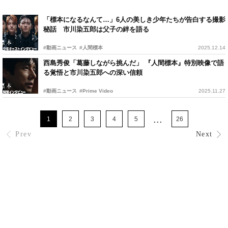
「標本になるなんて…」6人の美しき少年たちが告白する撮影
秘話 市川染五郎は父子の絆を語る
#動画ニュース
#人間標本
2025.12.14
西島秀俊「葛藤しながら挑んだ」 『人間標本』特別映像で語
る覚悟と市川染五郎への深い信頼
#動画ニュース
#Prime Video
2025.11.27
...
1
2
3
4
5
26
Prev
Next