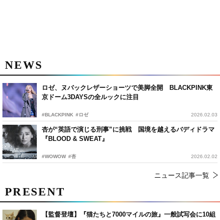
NEWS
ロゼ、ヌバックレザーショーツで美脚全開 BLACKPINK東
京ドーム3DAYSの全ルックに注目
#BLACKPINK
#ロゼ
2026.02.03
杏が“英語で演じる刑事”に挑戦 国境を越えるバディドラマ
『BLOOD & SWEAT』
#WOWOW
#杏
2026.02.02
ニュース記事一覧
PRESENT
【監督登壇】『猫たちと7000マイルの旅』一般試写会に10組