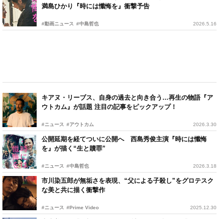
満島ひかり『時には懺悔を』衝撃予告
#動画ニュース
#中島哲也
2026.5.16
キアヌ・リーブス、自身の過去と向き合う…再生の物語『ア
ウトカム』が話題 注目の記事をピックアップ！
#ニュース
#アウトカム
2026.3.30
公開延期を経てついに公開へ 西島秀俊主演『時には懺悔
を』が描く“生と贖罪”
#ニュース
#中島哲也
2026.3.18
市川染五郎が無垢さを表現、“父による子殺し”をグロテスク
な美と共に描く衝撃作
#ニュース
#Prime Video
2025.12.30