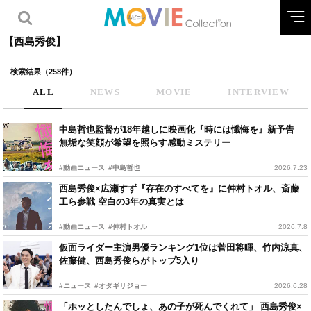
【西島秀俊】
検索結果（258件）
ALL
NEWS
MOVIE
INTERVIEW
中島哲也監督が18年越しに映画化『時には懺悔を』新予告
無垢な笑顔が希望を照らす感動ミステリー
#動画ニュース
#中島哲也
2026.7.23
西島秀俊×広瀬すず『存在のすべてを』に仲村トオル、斎藤
工ら参戦 空白の3年の真実とは
#動画ニュース
#仲村トオル
2026.7.8
仮面ライダー主演男優ランキング1位は菅田将暉、竹内涼真、
佐藤健、西島秀俊らがトップ5入り
#ニュース
#オダギリジョー
2026.6.28
「ホッとしたんでしょ、あの子が死んでくれて」 西島秀俊×