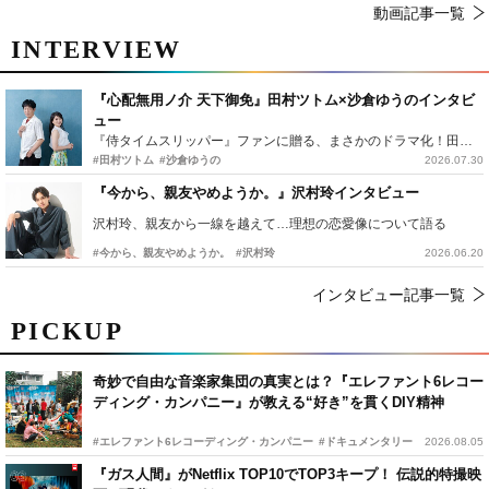
動画記事一覧
INTERVIEW
『心配無用ノ介 天下御免』田村ツトム×沙倉ゆうのインタビ
ュー
『侍タイムスリッパー』ファンに贈る、まさかのドラマ化！田村ツトム×沙倉ゆうのが語る『心配無用ノ介』撮影秘話
#田村ツトム
#沙倉ゆうの
2026.07.30
『今から、親友やめようか。』沢村玲インタビュー
沢村玲、親友から一線を越えて…理想の恋愛像について語る
#今から、親友やめようか。
#沢村玲
2026.06.20
インタビュー記事一覧
PICKUP
奇妙で自由な音楽家集団の真実とは？『エレファント6レコー
ディング・カンパニー』が教える“好き”を貫くDIY精神
#エレファント6レコーディング・カンパニー
#ドキュメンタリー
2026.08.05
『ガス人間』がNetflix TOP10でTOP3キープ！ 伝説的特撮映