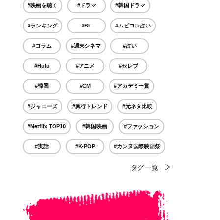
#映画を聴く
#ドラマ
#韓国ドラマ
#ランキング
#BL
#ムビコレ占い
#コラム
#週末シネマ
#占い
#Hulu
#アニメ
#セレブ
#韓国
#CM
#アカデミー賞
#ジャニーズ
#興行トレンド
#元ネタ比較
#Netflix TOP10
#韓国映画
#ファッション
#実話
#K-POP
#カンヌ国際映画祭
タグ一覧