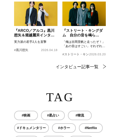
『ARCO／アルコ』黒川
『ストリート・キングダ
想矢＆堀越麗禾インタビ
ム 自分の音を鳴ら
ュー
せ。』峯田和伸、若葉竜
実力派の若手2人を直撃
「俺は吉岡里帆と走ったぞ！」
也、吉岡里帆インタビュ
「あの音はすごい」それぞれの
ー
#黒川想矢
2026.04.18
忘れがたいシーンとは？
#ストリート・キングダム 自分の音を鳴らせ。
2026.03.20
インタビュー記事一覧
TAG
#映画
#星占い
#韓流
#ドキュメンタリー
#ホラー
#Netflix