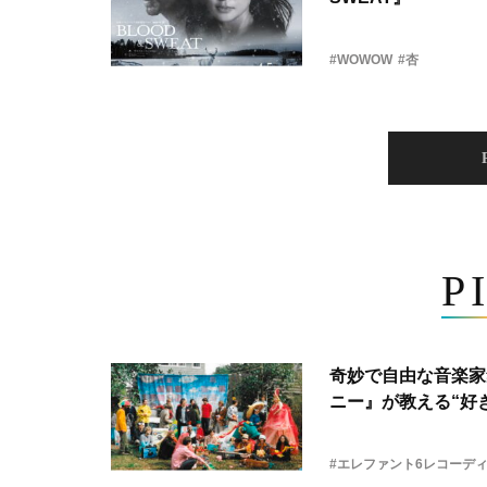
#WOWOW
#杏
P
奇妙で自由な音楽家
ニー』が教える“好き
#エレファント6レコーデ