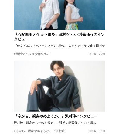
『心配無用ノ介 天下御免』田村ツトム×沙倉ゆうのイン
タビュー
『侍タイムスリッパー』ファンに贈る、まさかのドラマ化！田村ツトム×沙倉ゆうのが語
#田村ツトム
#沙倉ゆうの
2026.07.30
『今から、親友やめようか。』沢村玲インタビュー
沢村玲、親友から一線を越えて…理想の恋愛像について語る
#今から、親友やめようか。
#沢村玲
2026.06.20