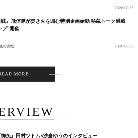
2026.08.06
決戦』飛信隊が焚き火を囲む特別企画始動 秘蔵トーク満載
ンプ”開催
 魂の決戦
2026.08.06
READ MORE
TERVIEW
下御免』田村ツトム×沙倉ゆうのインタビュー