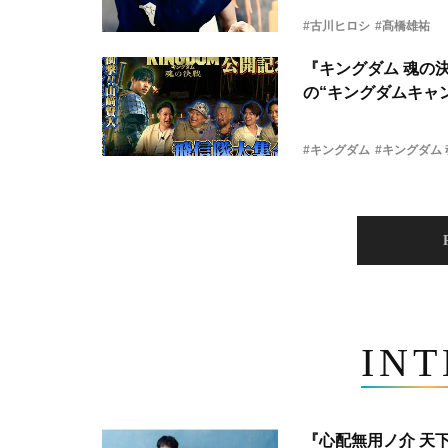
#古川ヒロシ
#髙橋雄祐
『キングダム 魂の
の“キングダムキャ
#キングダム
#キングダム
IN
『心配無用ノ介 天