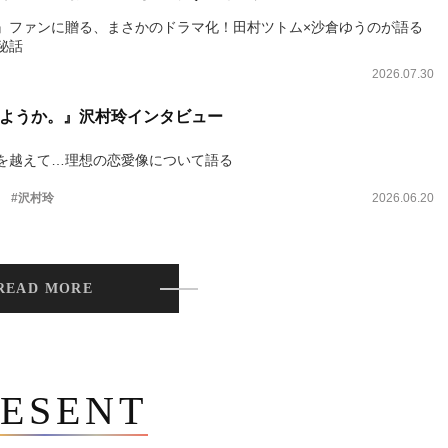
』ファンに贈る、まさかのドラマ化！田村ツトム×沙倉ゆうのが語る
秘話
2026.07.30
ようか。』沢村玲インタビュー
を越えて…理想の恋愛像について語る
。
#沢村玲
2026.06.20
READ MORE
ESENT