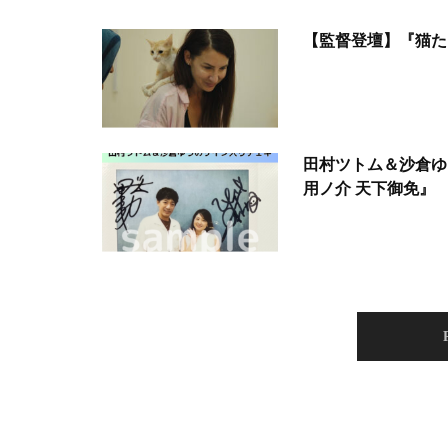
【監督登壇】『猫た
田村ツトム＆沙倉ゆ
用ノ介 天下御免』