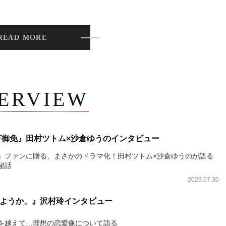
READ MORE
TERVIEW
下御免』田村ツトム×沙倉ゆうのインタビュー
』ファンに贈る、まさかのドラマ化！田村ツトム×沙倉ゆうのが語る
秘話
2026.07.30
ようか。』沢村玲インタビュー
を越えて…理想の恋愛像について語る