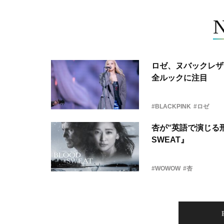
ロゼ、ヌバックレザー
全ルックに注目
#BLACKPINK
#ロゼ
杏が“英語で演じる刑
SWEAT』
#WOWOW
#杏