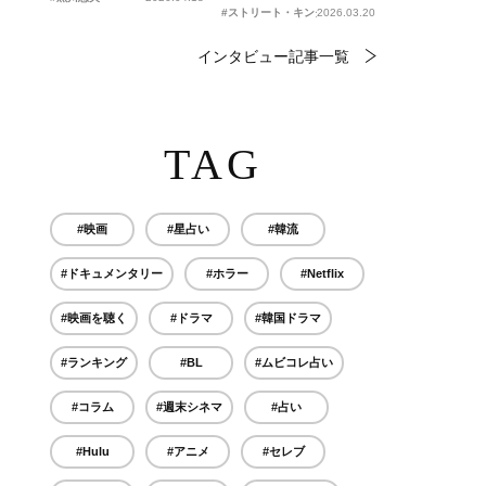
#ストリート・キングダム 自分の音を鳴らせ。
2026.03.20
インタビュー記事一覧
TAG
#映画
#星占い
#韓流
#ドキュメンタリー
#ホラー
#Netflix
#映画を聴く
#ドラマ
#韓国ドラマ
#ランキング
#BL
#ムビコレ占い
#コラム
#週末シネマ
#占い
#Hulu
#アニメ
#セレブ