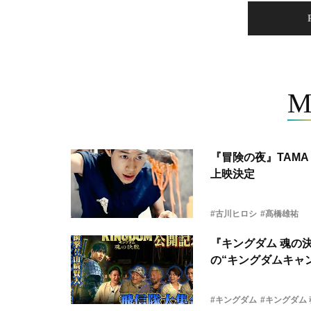
M
『冒険の夜』TAMA 
上映決定
#古川ヒロシ
#髙橋雄祐
『キングダム 魂の
の“キングダムキャ
#キングダム
#キングダム