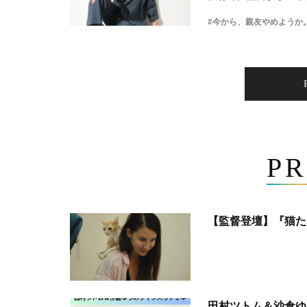
#今から、親友やめようか
PR
【監督登壇】『猫た
田村ツトム＆沙倉ゆ