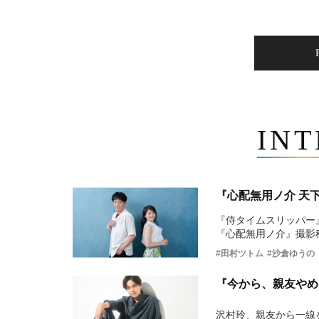
IN
『心配無用ノ介 天
『侍タイムスリッパー
『心配無用ノ介』撮影
#田村ツトム
#沙倉ゆうの
『今から、親友やめ
沢村玲、親友から一線