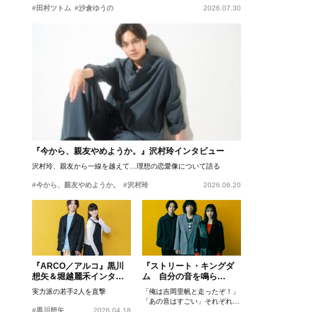
#田村ツトム
#沙倉ゆうの
2026.07.30
『今から、親友やめようか。』沢村玲インタビュー
沢村玲、親友から一線を越えて…理想の恋愛像について語る
#今から、親友やめようか。
#沢村玲
2026.06.20
『ARCO／アルコ』黒川
『ストリート・キングダ
想矢＆堀越麗禾インタビ
ム 自分の音を鳴ら
ュー
せ。』峯田和伸、若葉竜
実力派の若手2人を直撃
「俺は吉岡里帆と走ったぞ！」
也、吉岡里帆インタビュ
「あの音はすごい」それぞれの
ー
#黒川想矢
2026.04.18
忘れがたいシーンとは？