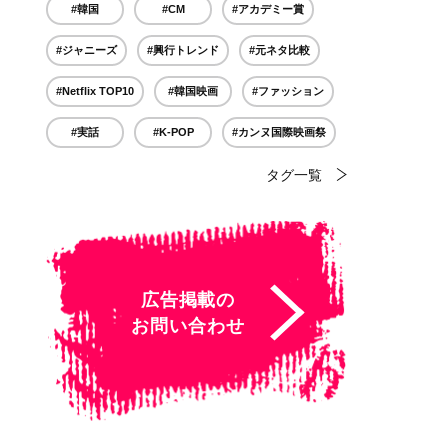
#韓国
#CM
#アカデミー賞
#ジャニーズ
#興行トレンド
#元ネタ比較
#Netflix TOP10
#韓国映画
#ファッション
#実話
#K-POP
#カンヌ国際映画祭
タグ一覧
広告掲載の
お問い合わせ