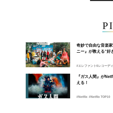
P
奇妙で自由な音楽家
ニー』が教える“好き
#エレファント6レコーデ
『ガス人間』がNetf
える！
#Netflix
#Netflix TOP10