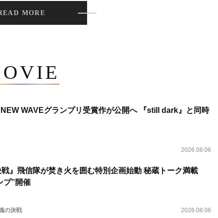
READ MORE
OVIE
NEW WAVEグランプリ受賞作が公開へ 『still dark』と同時
2026.08.06
決戦』飛信隊が焚き火を囲む特別企画始動 秘蔵トーク満載
ンプ”開催
 魂の決戦
2026.08.06