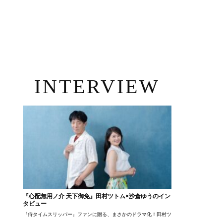
INTERVIEW
『心配無用ノ介 天下御免』田村ツトム×沙倉ゆうのイン
タビュー
『侍タイムスリッパー』ファンに贈る、まさかのドラマ化！田村ツトム×沙倉ゆうのが語