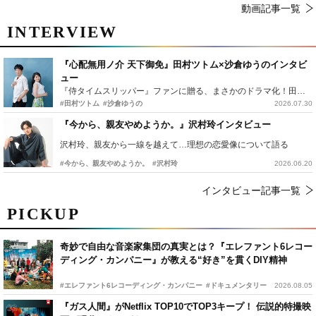
動画記事一覧
INTERVIEW
『心配無用ノ介 天下御免』田村ツトム×沙倉ゆうのインタビ
ュー
『侍タイムスリッパー』ファンに贈る、まさかのドラマ化！田村ツトム×沙倉ゆうのが語る『心配無用ノ介』撮影秘話
#田村ツトム
#沙倉ゆうの
2026.07.30
『今から、親友やめようか。』沢村玲インタビュー
沢村玲、親友から一線を越えて…理想の恋愛像について語る
#今から、親友やめようか。
#沢村玲
2026.06.20
インタビュー記事一覧
PICKUP
奇妙で自由な音楽家集団の真実とは？『エレファント6レコー
ディング・カンパニー』が教える“好き”を貫くDIY精神
#エレファント6レコーディング・カンパニー
#ドキュメンタリー
2026.08.05
『ガス人間』がNetflix TOP10でTOP3キープ！ 伝説的特撮映