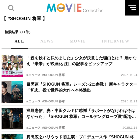
【 #SHOGUN 将軍 】
検索結果（11件）
ALL
NEWS
MOVIE
INTERVIEW
「親を殺すと決めました」少女が決意した理由とは？ 湊かな
え『未来』が映画化 注目の記事をピックアップ
#ニュース
#SHOGUN 将軍
2025.11.24
目黒蓮『SHOGUN 将軍』シーズン2に参戦！ 新キャラクター
「和忠」役で世界的大作へ本格進出
#ニュース
#SHOGUN 将軍
2025.11.21
浅野忠信、妻・中田クルミに感謝「サポートがなければ今は
なかった」『SHOGUN 将軍』ゴールデングローブ賞4冠を記
念し凱旋会見
#ニュース
#SHOGUN 将軍
2025.1.15
真田広之ハリウッド初主演・プロデュース作『SHOGUN 将