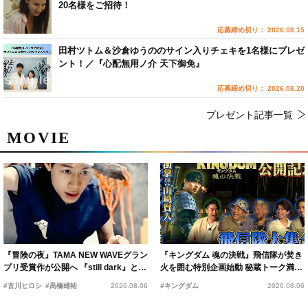
20名様をご招待！
応募締め切り： 2026.08.15
田村ツトム＆沙倉ゆうののサイン入りチェキを1名様にプレゼ
ント！／『心配無用ノ介 天下御免』
応募締め切り： 2026.08.20
プレゼント記事一覧
MOVIE
『冒険の夜』TAMA NEW WAVEグラン
『キングダム 魂の決戦』飛信隊が焚き
プリ受賞作が公開へ 『still dark』と同
火を囲む特別企画始動 秘蔵トーク満載
時上映決定
の“キングダムキャンプ”開催
#古川ヒロシ
#髙橋雄祐
2026.08.06
#キングダム
2026.08.06