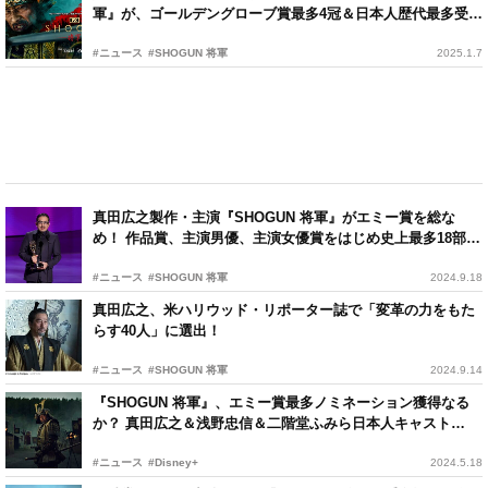
軍』が、ゴールデングローブ賞最多4冠＆日本人歴代最多受
賞！
#ニュース
#SHOGUN 将軍
2025.1.7
真田広之製作・主演『SHOGUN 将軍』がエミー賞を総な
め！ 作品賞、主演男優、主演女優賞をはじめ史上最多18部門
受賞
#ニュース
#SHOGUN 将軍
2024.9.18
真田広之、米ハリウッド・リポーター誌で「変革の力をもた
らす40人」に選出！
#ニュース
#SHOGUN 将軍
2024.9.14
『SHOGUN 将軍』、エミー賞最多ノミネーション獲得なる
か？ 真田広之＆浅野忠信＆二階堂ふみら日本人キャスト
も“大量”候補に
#ニュース
#Disney+
2024.5.18