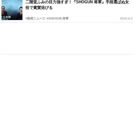
二階堂ふみの目力強すぎ！『SHOGUN 将軍』手段選ばぬ女
役で賞賛浴びる
#動画ニュース
#SHOGUN 将軍
2024.4.3