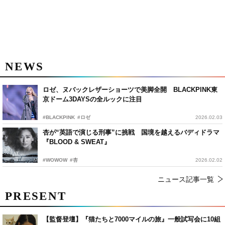
NEWS
ロゼ、ヌバックレザーショーツで美脚全開 BLACKPINK東
京ドーム3DAYSの全ルックに注目
#BLACKPINK
#ロゼ
2026.02.03
杏が“英語で演じる刑事”に挑戦 国境を越えるバディドラマ
『BLOOD & SWEAT』
#WOWOW
#杏
2026.02.02
ニュース記事一覧
PRESENT
【監督登壇】『猫たちと7000マイルの旅』一般試写会に10組