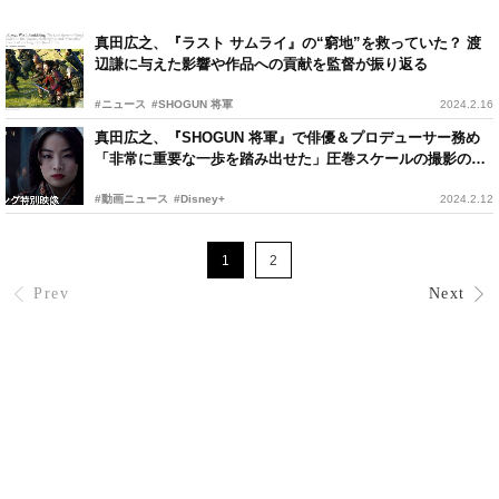
真田広之、『ラスト サムライ』の“窮地”を救っていた？ 渡
辺謙に与えた影響や作品への貢献を監督が振り返る
#ニュース
#SHOGUN 将軍
2024.2.16
真田広之、『SHOGUN 将軍』で俳優＆プロデューサー務め
「非常に重要な一歩を踏み出せた」圧巻スケールの撮影の裏
側とは？
#動画ニュース
#Disney+
2024.2.12
1
2
Prev
Next