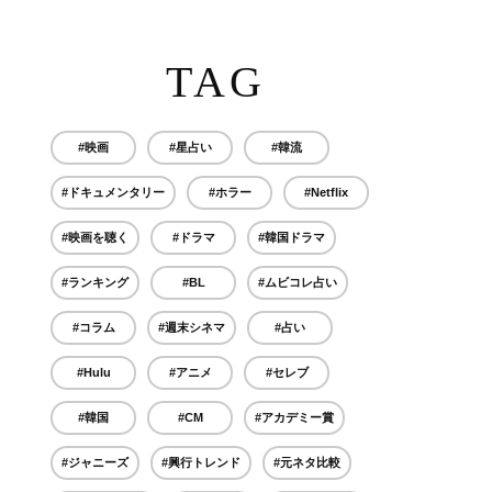
TAG
#映画
#星占い
#韓流
#ドキュメンタリー
#ホラー
#Netflix
#映画を聴く
#ドラマ
#韓国ドラマ
#ランキング
#BL
#ムビコレ占い
#コラム
#週末シネマ
#占い
#Hulu
#アニメ
#セレブ
#韓国
#CM
#アカデミー賞
#ジャニーズ
#興行トレンド
#元ネタ比較