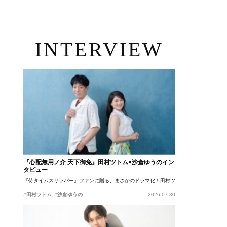
INTERVIEW
『心配無用ノ介 天下御免』田村ツトム×沙倉ゆうのイン
タビュー
『侍タイムスリッパー』ファンに贈る、まさかのドラマ化！田村ツトム×沙倉ゆうのが語
#田村ツトム
#沙倉ゆうの
2026.07.30