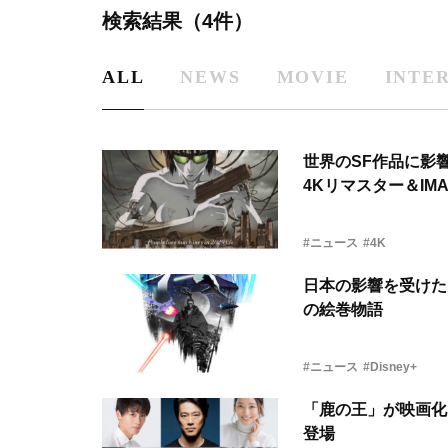
検索結果（4件）
ALL
NEWS
MOVIE
INTE
世界のSF作品に影響を
4Kリマスター＆IM
#ニュース
#4K
日本の影響を受けた
の絵巻物語
#ニュース
#Disney+
「鹿の王」が映画化
登場