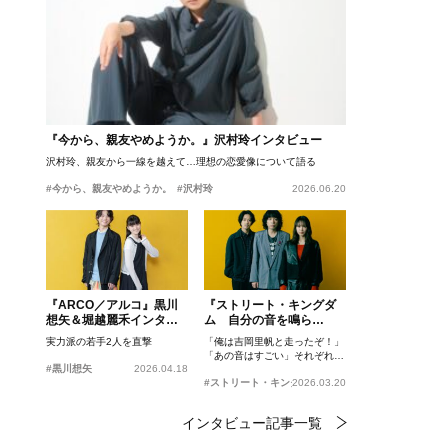
『今から、親友やめようか。』沢村玲インタビュー
沢村玲、親友から一線を越えて…理想の恋愛像について語る
#今から、親友やめようか。
#沢村玲
2026.06.20
『ARCO／アルコ』黒川
『ストリート・キングダ
想矢＆堀越麗禾インタビ
ム 自分の音を鳴ら
ュー
せ。』峯田和伸、若葉竜
実力派の若手2人を直撃
「俺は吉岡里帆と走ったぞ！」
也、吉岡里帆インタビュ
「あの音はすごい」それぞれの
ー
#黒川想矢
2026.04.18
忘れがたいシーンとは？
#ストリート・キングダム 自分の音を鳴らせ。
2026.03.20
インタビュー記事一覧