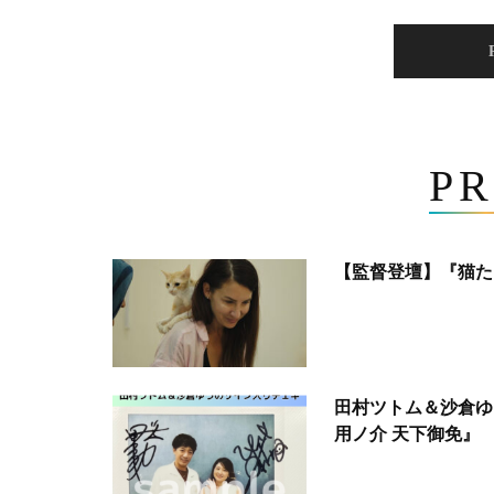
PR
【監督登壇】『猫た
田村ツトム＆沙倉ゆ
用ノ介 天下御免』