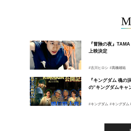
M
『冒険の夜』TAMA 
上映決定
#古川ヒロシ
#髙橋雄祐
『キングダム 魂の
の“キングダムキャ
#キングダム
#キングダム