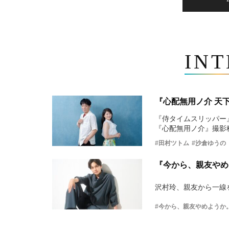
IN
『心配無用ノ介 天
『侍タイムスリッパー
『心配無用ノ介』撮影
#田村ツトム
#沙倉ゆうの
『今から、親友やめ
沢村玲、親友から一線
#今から、親友やめようか