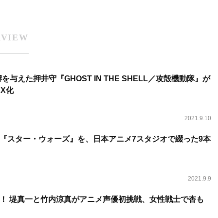
RVIEW
与えた押井守『GHOST IN THE SHELL／攻殻機動隊』が
AX化
2021.9.10
『スター・ウォーズ』を、日本アニメ7スタジオで綴った9本
2021.9.9
！ 堤真一と竹内涼真がアニメ声優初挑戦、女性戦士で杏も