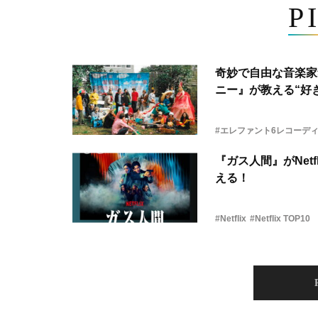
P
奇妙で自由な音楽家
ニー』が教える“好き
#エレファント6レコーデ
『ガス人間』がNetf
える！
#Netflix
#Netflix TOP10