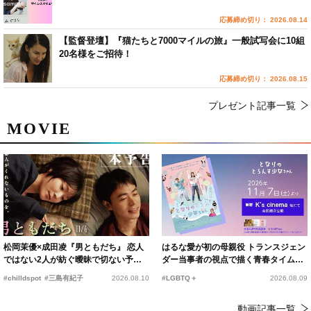
応募締め切り： 2026.08.14
【監督登壇】『猫たちと7000マイルの旅』一般試写会に10組
20名様をご招待！
応募締め切り： 2026.08.15
プレゼント記事一覧
MOVIE
松岡茉優×成田凌『男ともだち』 恋人
はるな愛が初の母親役 トランスジェン
ではない2人が紡ぐ曖昧で切ない予告
ダー当事者の視点で描く青春タイムス
編解禁
リップコメディ
#chilldspot
#三島有紀子
2026.08.10
#LGBTQ＋
2026.08.09
動画記事一覧