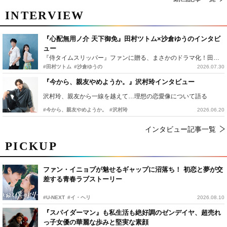
INTERVIEW
『心配無用ノ介 天下御免』田村ツトム×沙倉ゆうのインタビ
ュー
『侍タイムスリッパー』ファンに贈る、まさかのドラマ化！田村ツトム×沙倉ゆうのが語る『心配無用ノ介』撮影秘話
#田村ツトム
#沙倉ゆうの
2026.07.30
『今から、親友やめようか。』沢村玲インタビュー
沢村玲、親友から一線を越えて…理想の恋愛像について語る
#今から、親友やめようか。
#沢村玲
2026.06.20
インタビュー記事一覧
PICKUP
ファン・イニョプが魅せるギャップに沼落ち！ 初恋と夢が交
差する青春ラブストーリー
#U-NEXT
#イ・ヘリ
2026.08.10
『スパイダーマン』も私生活も絶好調のゼンデイヤ、超売れ
っ子女優の華麗な歩みと堅実な素顔