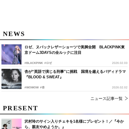
NEWS
ロゼ、ヌバックレザーショーツで美脚全開 BLACKPINK東
京ドーム3DAYSの全ルックに注目
#BLACKPINK
#ロゼ
2026.02.03
杏が“英語で演じる刑事”に挑戦 国境を越えるバディドラマ
『BLOOD & SWEAT』
#WOWOW
#杏
2026.02.02
ニュース記事一覧
PRESENT
沢村玲のサイン入りチェキを1名様にプレゼント！／『今か
ら、親友やめようか。』