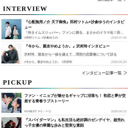
INTERVIEW
『心配無用ノ介 天下御免』田村ツトム×沙倉ゆうのインタビ
ュー
『侍タイムスリッパー』ファンに贈る、まさかのドラマ化！田村ツトム×沙倉ゆうのが語る『心配無用ノ介』撮影秘話
#田村ツトム
#沙倉ゆうの
2026.07.30
『今から、親友やめようか。』沢村玲インタビュー
沢村玲、親友から一線を越えて…理想の恋愛像について語る
#今から、親友やめようか。
#沢村玲
2026.06.20
インタビュー記事一覧
PICKUP
ファン・イニョプが魅せるギャップに沼落ち！ 初恋と夢が交
差する青春ラブストーリー
#U-NEXT
#イ・ヘリ
2026.08.10
『スパイダーマン』も私生活も絶好調のゼンデイヤ、超売れ
っ子女優の華麗な歩みと堅実な素顔