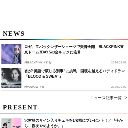
NEWS
ロゼ、ヌバックレザーショーツで美脚全開 BLACKPINK東
京ドーム3DAYSの全ルックに注目
#BLACKPINK
#ロゼ
2026.02.03
杏が“英語で演じる刑事”に挑戦 国境を越えるバディドラマ
『BLOOD & SWEAT』
#WOWOW
#杏
2026.02.02
ニュース記事一覧
PRESENT
沢村玲のサイン入りチェキを1名様にプレゼント！／『今か
ら、親友やめようか。』