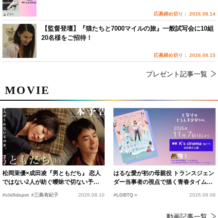
応募締め切り： 2026.08.14
【監督登壇】『猫たちと7000マイルの旅』一般試写会に10組
20名様をご招待！
応募締め切り： 2026.08.15
プレゼント記事一覧
MOVIE
松岡茉優×成田凌『男ともだち』 恋人
はるな愛が初の母親役 トランスジェン
ではない2人が紡ぐ曖昧で切ない予告
ダー当事者の視点で描く青春タイムス
編解禁
リップコメディ
#chilldspot
#三島有紀子
2026.08.10
#LGBTQ＋
2026.08.09
動画記事一覧