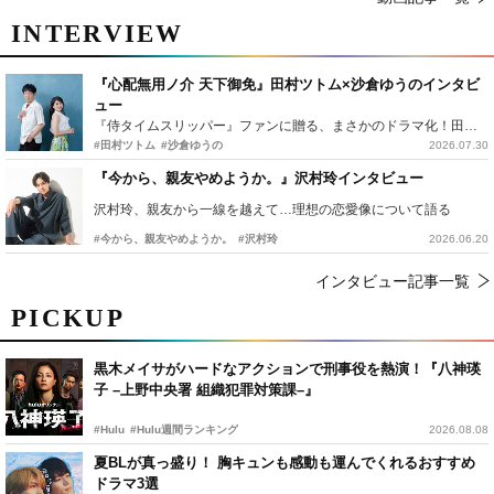
INTERVIEW
『心配無用ノ介 天下御免』田村ツトム×沙倉ゆうのインタビ
ュー
『侍タイムスリッパー』ファンに贈る、まさかのドラマ化！田村ツトム×沙倉ゆうのが語る『心配無用ノ介』撮影秘話
#田村ツトム
#沙倉ゆうの
2026.07.30
『今から、親友やめようか。』沢村玲インタビュー
沢村玲、親友から一線を越えて…理想の恋愛像について語る
#今から、親友やめようか。
#沢村玲
2026.06.20
インタビュー記事一覧
PICKUP
黒木メイサがハードなアクションで刑事役を熱演！『八神瑛
子 –上野中央署 組織犯罪対策課–』
#Hulu
#Hulu週間ランキング
2026.08.08
夏BLが真っ盛り！ 胸キュンも感動も運んでくれるおすすめ
ドラマ3選