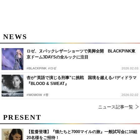
NEWS
ロゼ、ヌバックレザーショーツで美脚全開 BLACKPINK東
京ドーム3DAYSの全ルックに注目
#BLACKPINK
#ロゼ
2026.02.03
杏が“英語で演じる刑事”に挑戦 国境を越えるバディドラマ
『BLOOD & SWEAT』
#WOWOW
#杏
2026.02.02
ニュース記事一覧
PRESENT
【監督登壇】『猫たちと7000マイルの旅』一般試写会に10組
20名様をご招待！