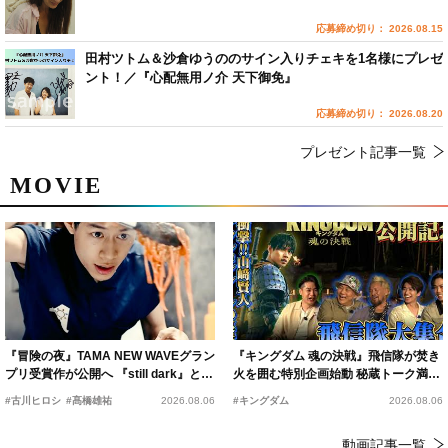
応募締め切り： 2026.08.15
田村ツトム＆沙倉ゆうののサイン入りチェキを1名様にプレゼ
ント！／『心配無用ノ介 天下御免』
応募締め切り： 2026.08.20
プレゼント記事一覧
MOVIE
『冒険の夜』TAMA NEW WAVEグラン
『キングダム 魂の決戦』飛信隊が焚き
プリ受賞作が公開へ 『still dark』と同
火を囲む特別企画始動 秘蔵トーク満載
時上映決定
の“キングダムキャンプ”開催
#古川ヒロシ
#髙橋雄祐
2026.08.06
#キングダム
2026.08.06
動画記事一覧