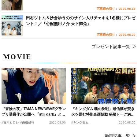
応募締め切り： 2026.08.15
田村ツトム＆沙倉ゆうののサイン入りチェキを1名様にプレゼ
ント！／『心配無用ノ介 天下御免』
応募締め切り： 2026.08.20
プレゼント記事一覧
MOVIE
『冒険の夜』TAMA NEW WAVEグラン
『キングダム 魂の決戦』飛信隊が焚き
プリ受賞作が公開へ 『still dark』と同
火を囲む特別企画始動 秘蔵トーク満載
時上映決定
の“キングダムキャンプ”開催
#古川ヒロシ
#髙橋雄祐
2026.08.06
#キングダム
2026.08.06
動画記事一覧