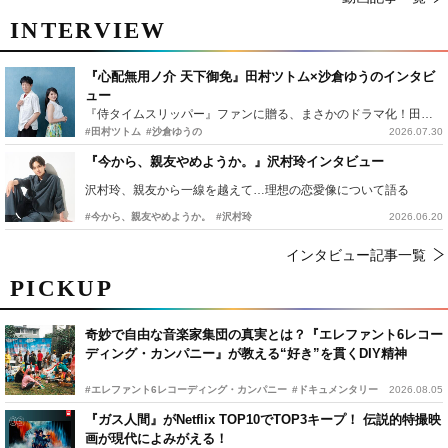
INTERVIEW
『心配無用ノ介 天下御免』田村ツトム×沙倉ゆうのインタビ
ュー
『侍タイムスリッパー』ファンに贈る、まさかのドラマ化！田村ツトム×沙倉ゆうのが語る『心配無用ノ介』撮影秘話
#田村ツトム
#沙倉ゆうの
2026.07.30
『今から、親友やめようか。』沢村玲インタビュー
沢村玲、親友から一線を越えて…理想の恋愛像について語る
#今から、親友やめようか。
#沢村玲
2026.06.20
インタビュー記事一覧
PICKUP
奇妙で自由な音楽家集団の真実とは？『エレファント6レコー
ディング・カンパニー』が教える“好き”を貫くDIY精神
#エレファント6レコーディング・カンパニー
#ドキュメンタリー
2026.08.05
『ガス人間』がNetflix TOP10でTOP3キープ！ 伝説的特撮映
画が現代によみがえる！