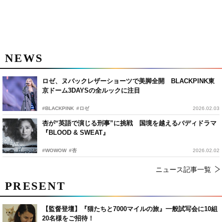
NEWS
ロゼ、ヌバックレザーショーツで美脚全開 BLACKPINK東
京ドーム3DAYSの全ルックに注目
#BLACKPINK
#ロゼ
2026.02.03
杏が“英語で演じる刑事”に挑戦 国境を越えるバディドラマ
『BLOOD & SWEAT』
#WOWOW
#杏
2026.02.02
ニュース記事一覧
PRESENT
【監督登壇】『猫たちと7000マイルの旅』一般試写会に10組
20名様をご招待！