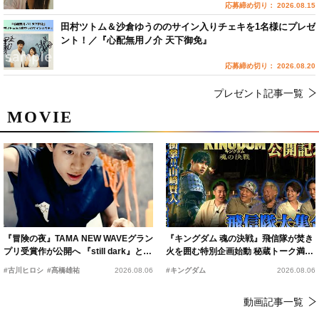
応募締め切り： 2026.08.15
田村ツトム＆沙倉ゆうののサイン入りチェキを1名様にプレゼ
ント！／『心配無用ノ介 天下御免』
応募締め切り： 2026.08.20
プレゼント記事一覧
MOVIE
『冒険の夜』TAMA NEW WAVEグラン
『キングダム 魂の決戦』飛信隊が焚き
プリ受賞作が公開へ 『still dark』と同
火を囲む特別企画始動 秘蔵トーク満載
時上映決定
の“キングダムキャンプ”開催
#古川ヒロシ
#髙橋雄祐
2026.08.06
#キングダム
2026.08.06
動画記事一覧