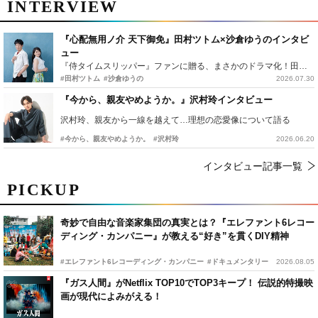
INTERVIEW
『心配無用ノ介 天下御免』田村ツトム×沙倉ゆうのインタビ
ュー
『侍タイムスリッパー』ファンに贈る、まさかのドラマ化！田村ツトム×沙倉ゆうのが語る『心配無用ノ介』撮影秘話
#田村ツトム
#沙倉ゆうの
2026.07.30
『今から、親友やめようか。』沢村玲インタビュー
沢村玲、親友から一線を越えて…理想の恋愛像について語る
#今から、親友やめようか。
#沢村玲
2026.06.20
インタビュー記事一覧
PICKUP
奇妙で自由な音楽家集団の真実とは？『エレファント6レコー
ディング・カンパニー』が教える“好き”を貫くDIY精神
#エレファント6レコーディング・カンパニー
#ドキュメンタリー
2026.08.05
『ガス人間』がNetflix TOP10でTOP3キープ！ 伝説的特撮映
画が現代によみがえる！