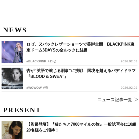
NEWS
ロゼ、ヌバックレザーショーツで美脚全開 BLACKPINK東
京ドーム3DAYSの全ルックに注目
#BLACKPINK
#ロゼ
2026.02.03
杏が“英語で演じる刑事”に挑戦 国境を越えるバディドラマ
『BLOOD & SWEAT』
#WOWOW
#杏
2026.02.02
ニュース記事一覧
PRESENT
【監督登壇】『猫たちと7000マイルの旅』一般試写会に10組
20名様をご招待！