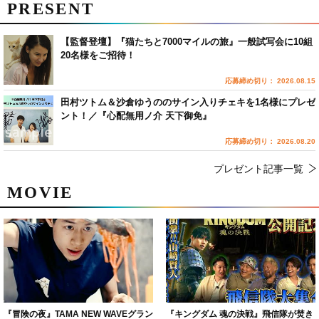
PRESENT
【監督登壇】『猫たちと7000マイルの旅』一般試写会に10組
20名様をご招待！
応募締め切り： 2026.08.15
田村ツトム＆沙倉ゆうののサイン入りチェキを1名様にプレゼ
ント！／『心配無用ノ介 天下御免』
応募締め切り： 2026.08.20
プレゼント記事一覧
MOVIE
『冒険の夜』TAMA NEW WAVEグラン
『キングダム 魂の決戦』飛信隊が焚き