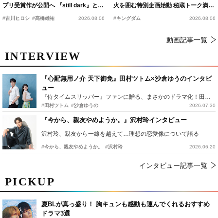
プリ受賞作が公開へ 『still dark』と同
火を囲む特別企画始動 秘蔵トーク満載
時上映決定
の“キングダムキャンプ”開催
#古川ヒロシ
#髙橋雄祐
2026.08.06
#キングダム
2026.08.06
動画記事一覧
INTERVIEW
『心配無用ノ介 天下御免』田村ツトム×沙倉ゆうのインタビ
ュー
『侍タイムスリッパー』ファンに贈る、まさかのドラマ化！田村ツトム×沙倉ゆうのが語る『心配無用ノ介』撮影秘話
#田村ツトム
#沙倉ゆうの
2026.07.30
『今から、親友やめようか。』沢村玲インタビュー
沢村玲、親友から一線を越えて…理想の恋愛像について語る
#今から、親友やめようか。
#沢村玲
2026.06.20
インタビュー記事一覧
PICKUP
夏BLが真っ盛り！ 胸キュンも感動も運んでくれるおすすめ
ドラマ3選