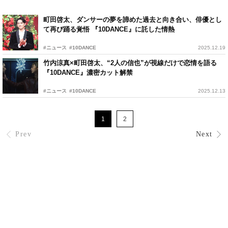
町田啓太、ダンサーの夢を諦めた過去と向き合い、俳優とし
て再び踊る覚悟 『10DANCE』に託した情熱
#ニュース
#10DANCE
2025.12.19
竹内涼真×町田啓太、“2人の信也”が視線だけで恋情を語る
『10DANCE』濃密カット解禁
#ニュース
#10DANCE
2025.12.13
1
2
Prev
Next