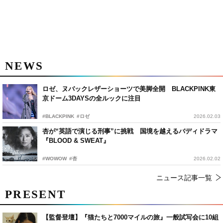
NEWS
ロゼ、ヌバックレザーショーツで美脚全開 BLACKPINK東
京ドーム3DAYSの全ルックに注目
#BLACKPINK
#ロゼ
2026.02.03
杏が“英語で演じる刑事”に挑戦 国境を越えるバディドラマ
『BLOOD & SWEAT』
#WOWOW
#杏
2026.02.02
ニュース記事一覧
PRESENT
【監督登壇】『猫たちと7000マイルの旅』一般試写会に10組