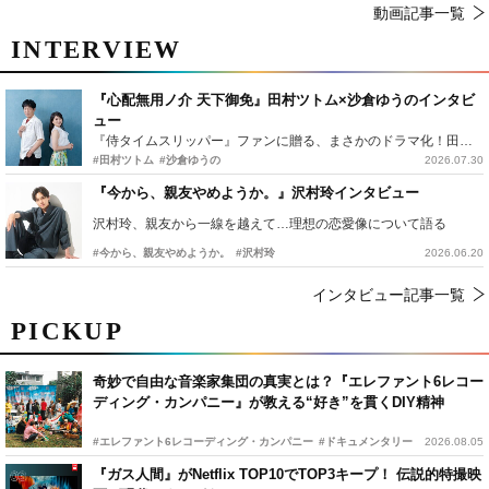
動画記事一覧
INTERVIEW
『心配無用ノ介 天下御免』田村ツトム×沙倉ゆうのインタビ
ュー
『侍タイムスリッパー』ファンに贈る、まさかのドラマ化！田村ツトム×沙倉ゆうのが語る『心配無用ノ介』撮影秘話
#田村ツトム
#沙倉ゆうの
2026.07.30
『今から、親友やめようか。』沢村玲インタビュー
沢村玲、親友から一線を越えて…理想の恋愛像について語る
#今から、親友やめようか。
#沢村玲
2026.06.20
インタビュー記事一覧
PICKUP
奇妙で自由な音楽家集団の真実とは？『エレファント6レコー
ディング・カンパニー』が教える“好き”を貫くDIY精神
#エレファント6レコーディング・カンパニー
#ドキュメンタリー
2026.08.05
『ガス人間』がNetflix TOP10でTOP3キープ！ 伝説的特撮映