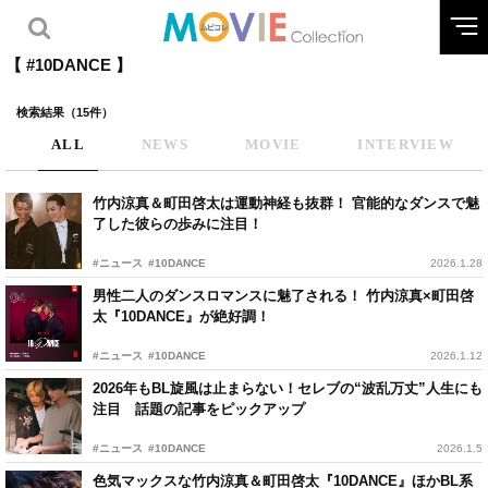
【 #10DANCE 】
検索結果（15件）
ALL
NEWS
MOVIE
INTERVIEW
竹内涼真＆町田啓太は運動神経も抜群！ 官能的なダンスで魅
了した彼らの歩みに注目！
#ニュース
#10DANCE
2026.1.28
男性二人のダンスロマンスに魅了される！ 竹内涼真×町田啓
太『10DANCE』が絶好調！
#ニュース
#10DANCE
2026.1.12
2026年もBL旋風は止まらない！セレブの“波乱万丈”人生にも
注目 話題の記事をピックアップ
#ニュース
#10DANCE
2026.1.5
色気マックスな竹内涼真＆町田啓太『10DANCE』ほかBL系