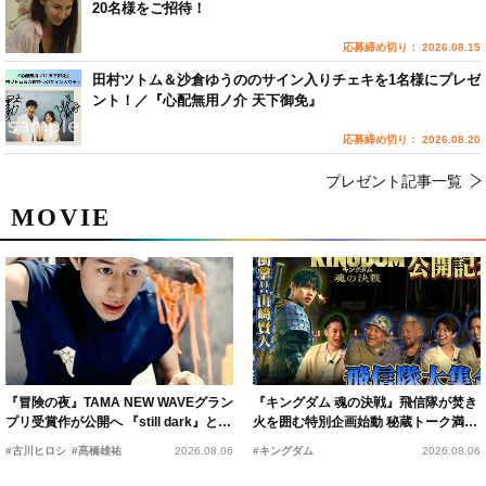
20名様をご招待！
応募締め切り： 2026.08.15
田村ツトム＆沙倉ゆうののサイン入りチェキを1名様にプレゼ
ント！／『心配無用ノ介 天下御免』
応募締め切り： 2026.08.20
プレゼント記事一覧
MOVIE
『冒険の夜』TAMA NEW WAVEグラン
『キングダム 魂の決戦』飛信隊が焚き
プリ受賞作が公開へ 『still dark』と同
火を囲む特別企画始動 秘蔵トーク満載
時上映決定
の“キングダムキャンプ”開催
#古川ヒロシ
#髙橋雄祐
2026.08.06
#キングダム
2026.08.06