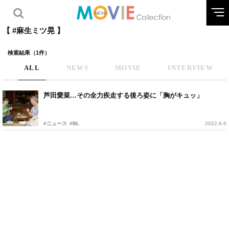
【 #麻生ミツ晃 】
検索結果（1件）
ALL
NEWS
MOVIE
INTERVIEW
芦田愛菜…その全力疾走する後ろ姿に「胸がキュッ」
#ニュース
#BL
2022.6.6