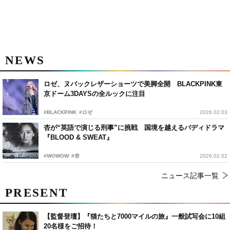
NEWS
ロゼ、ヌバックレザーショーツで美脚全開 BLACKPINK東
京ドーム3DAYSの全ルックに注目
#BLACKPINK
#ロゼ
2026.02.03
杏が“英語で演じる刑事”に挑戦 国境を越えるバディドラマ
『BLOOD & SWEAT』
#WOWOW
#杏
2026.02.02
ニュース記事一覧
PRESENT
【監督登壇】『猫たちと7000マイルの旅』一般試写会に10組
20名様をご招待！