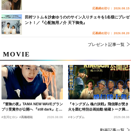
応募締め切り： 2026.08.15
田村ツトム＆沙倉ゆうののサイン入りチェキを1名様にプレゼ
ント！／『心配無用ノ介 天下御免』
応募締め切り： 2026.08.20
プレゼント記事一覧
MOVIE
『冒険の夜』TAMA NEW WAVEグラン
『キングダム 魂の決戦』飛信隊が焚き
プリ受賞作が公開へ 『still dark』と同
火を囲む特別企画始動 秘蔵トーク満載
時上映決定
の“キングダムキャンプ”開催
#古川ヒロシ
#髙橋雄祐
2026.08.06
#キングダム
2026.08.06
動画記事一覧