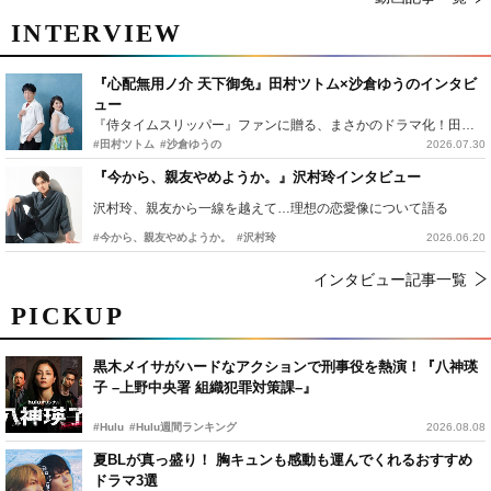
INTERVIEW
『心配無用ノ介 天下御免』田村ツトム×沙倉ゆうのインタビ
ュー
『侍タイムスリッパー』ファンに贈る、まさかのドラマ化！田村ツトム×沙倉ゆうのが語る『心配無用ノ介』撮影秘話
#田村ツトム
#沙倉ゆうの
2026.07.30
『今から、親友やめようか。』沢村玲インタビュー
沢村玲、親友から一線を越えて…理想の恋愛像について語る
#今から、親友やめようか。
#沢村玲
2026.06.20
インタビュー記事一覧
PICKUP
黒木メイサがハードなアクションで刑事役を熱演！『八神瑛
子 –上野中央署 組織犯罪対策課–』
#Hulu
#Hulu週間ランキング
2026.08.08
夏BLが真っ盛り！ 胸キュンも感動も運んでくれるおすすめ
ドラマ3選