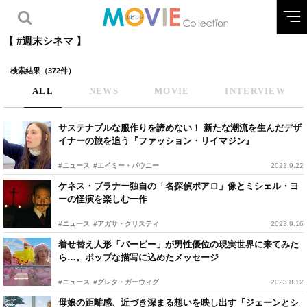
【 #週末シネマ 】
検索結果（372件）
ALL
NEWS
MOVIE
INTERVIEW
サステナブルな服作りを諦めない！ 新たな潮流を生んだデザ
イナーの旅を追う『ファッション・リイマジン』
#ニュース
#エイミー・パウニー
2023.9.22
ケネス・ブラナー独自の「名探偵ポアロ」像とミシェル・ヨ
ーの怪演を楽しむ一作
#ニュース
#アガサ・クリスティ
2023.9.16
着せ替え人形「バービー」が男性優位の現実世界に来てみた
ら…。ポップな描写に込めたメッセージ
#ニュース
#グレタ・ガーウィグ
2023.8.12
母娘の距離感、近づき深まる想いを映し出す『ジェーンとシ