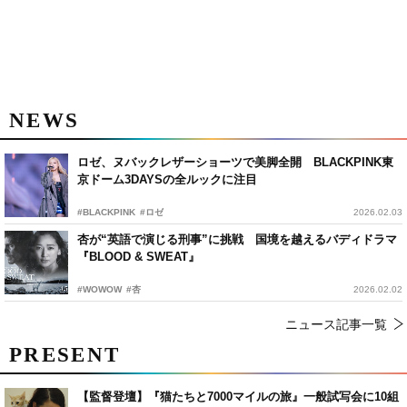
NEWS
ロゼ、ヌバックレザーショーツで美脚全開 BLACKPINK東
京ドーム3DAYSの全ルックに注目
#BLACKPINK
#ロゼ
2026.02.03
杏が“英語で演じる刑事”に挑戦 国境を越えるバディドラマ
『BLOOD & SWEAT』
#WOWOW
#杏
2026.02.02
ニュース記事一覧
PRESENT
【監督登壇】『猫たちと7000マイルの旅』一般試写会に10組