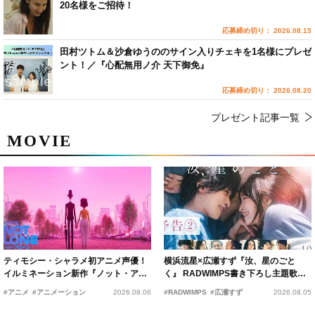
20名様をご招待！
応募締め切り： 2026.08.15
田村ツトム＆沙倉ゆうののサイン入りチェキを1名様にプレゼ
ント！／『心配無用ノ介 天下御免』
応募締め切り： 2026.08.20
プレゼント記事一覧
MOVIE
ティモシー・シャラメ初アニメ声優！
横浜流星×広瀬すず『汝、星のごと
イルミネーション新作『ノット・アロ
く』 RADWIMPS書き下ろし主題歌が
ーン』2027年公開決定
15年の愛を切なく彩る
#アニメ
#アニメーション
2026.08.06
#RADWIMPS
#広瀬すず
2026.08.05