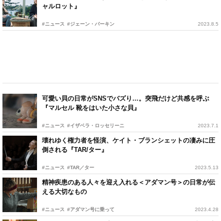
ャルロット』
#ニュース
#ジェーン・バーキン
2023.8.5
可愛い貝の日常がSNSでバズり…。突飛だけど共感を呼ぶ
『マルセル 靴をはいた小さな貝』
#ニュース
#イザベラ・ロッセリーニ
2023.7.1
壊れゆく権力者を怪演、ケイト・ブランシェットの凄みに圧
倒される『TAR/ター』
#ニュース
#TAR／ター
2023.5.13
精神疾患のある人々を迎え入れる＜アダマン号＞の日常が伝
える大切なもの
#ニュース
#アダマン号に乗って
2023.4.28