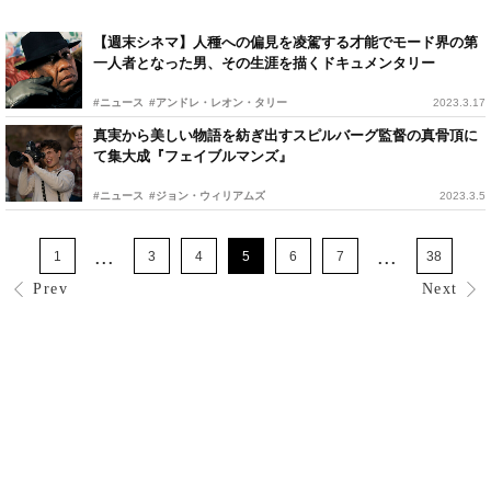
【週末シネマ】人種への偏見を凌駕する才能でモード界の第
一人者となった男、その生涯を描くドキュメンタリー
#ニュース
#アンドレ・レオン・タリー
2023.3.17
真実から美しい物語を紡ぎ出すスピルバーグ監督の真骨頂に
て集大成『フェイブルマンズ』
#ニュース
#ジョン・ウィリアムズ
2023.3.5
...
...
1
3
4
5
6
7
38
Prev
Next