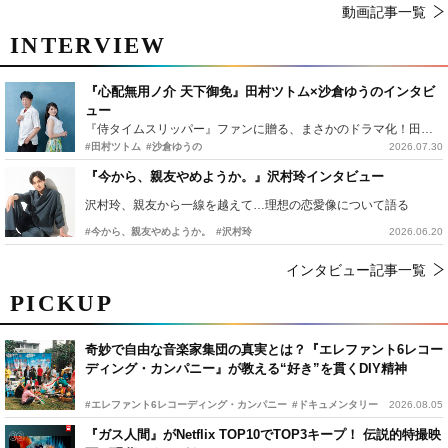
動画記事一覧
INTERVIEW
『心配無用ノ介 天下御免』田村ツトム×沙倉ゆうのインタビ
ュー
『侍タイムスリッパー』ファンに贈る、まさかのドラマ化！田村ツトム×沙倉ゆうのが語る『心配無用ノ介』撮影秘話
#田村ツトム
#沙倉ゆうの
2026.07.30
『今から、親友やめようか。』沢村玲インタビュー
沢村玲、親友から一線を越えて…理想の恋愛像について語る
#今から、親友やめようか。
#沢村玲
2026.06.20
インタビュー記事一覧
PICKUP
奇妙で自由な音楽家集団の真実とは？『エレファント6レコー
ディング・カンパニー』が教える“好き”を貫くDIY精神
#エレファント6レコーディング・カンパニー
#ドキュメンタリー
2026.08.05
『ガス人間』がNetflix TOP10でTOP3キープ！ 伝説的特撮映