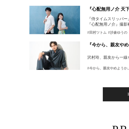
『心配無用ノ介 天
『侍タイムスリッパー
『心配無用ノ介』撮影
#田村ツトム
#沙倉ゆうの
『今から、親友やめ
沢村玲、親友から一線
#今から、親友やめようか