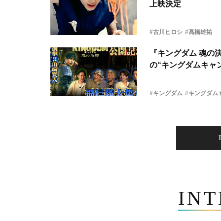
上映決定
#古川ヒロシ
#髙橋雄祐
『キングダム 魂の
の“キングダムキャ
#キングダム
#キングダム
IN