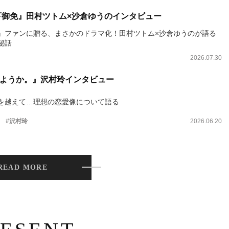
下御免』田村ツトム×沙倉ゆうのインタビュー
』ファンに贈る、まさかのドラマ化！田村ツトム×沙倉ゆうのが語る
秘話
2026.07.30
ようか。』沢村玲インタビュー
を越えて…理想の恋愛像について語る
。
#沢村玲
2026.06.20
READ MORE