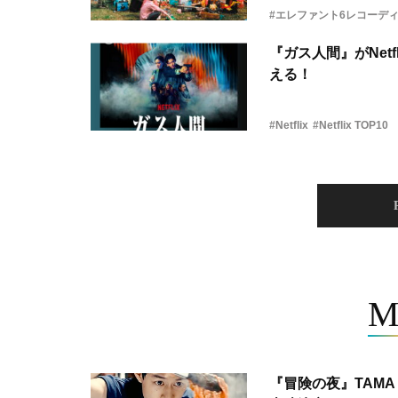
#エレファント6レコーデ
『ガス人間』がNetf
える！
#Netflix
#Netflix TOP10
M
『冒険の夜』TAMA 