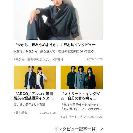
『今から、親友やめようか。』沢村玲インタビュー
沢村玲、親友から一線を越えて…理想の恋愛像について語る
#今から、親友やめようか。
#沢村玲
2026.06.20
『ARCO／アルコ』黒川
『ストリート・キングダ
想矢＆堀越麗禾インタビ
ム 自分の音を鳴ら
ュー
せ。』峯田和伸、若葉竜
実力派の若手2人を直撃
「俺は吉岡里帆と走ったぞ！」
也、吉岡里帆インタビュ
「あの音はすごい」それぞれの
ー
#黒川想矢
2026.04.18
忘れがたいシーンとは？
#ストリート・キングダム 自分の音を鳴らせ。
2026.03.20
インタビュー記事一覧