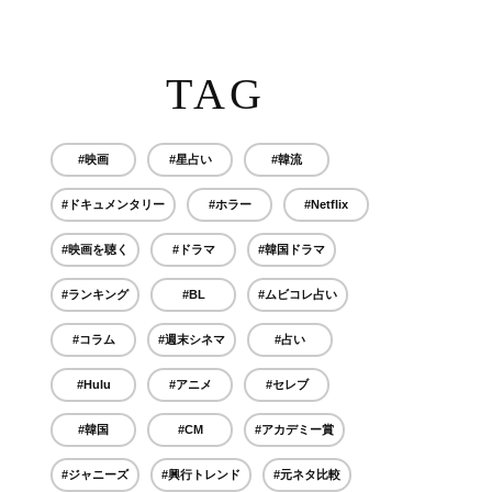
TAG
#映画
#星占い
#韓流
#ドキュメンタリー
#ホラー
#Netflix
#映画を聴く
#ドラマ
#韓国ドラマ
#ランキング
#BL
#ムビコレ占い
#コラム
#週末シネマ
#占い
#Hulu
#アニメ
#セレブ
#韓国
#CM
#アカデミー賞
#ジャニーズ
#興行トレンド
#元ネタ比較