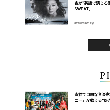
杏が“英語で演じる刑
SWEAT』
#WOWOW
#杏
P
奇妙で自由な音楽家
ニー』が教える“好き