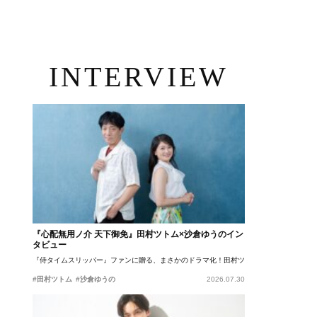
INTERVIEW
『心配無用ノ介 天下御免』田村ツトム×沙倉ゆうのイン
タビュー
『侍タイムスリッパー』ファンに贈る、まさかのドラマ化！田村ツトム×沙倉ゆうのが語
#田村ツトム
#沙倉ゆうの
2026.07.30