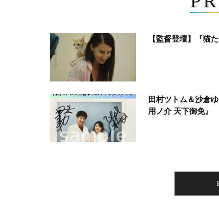
PR
【監督登壇】『猫た
田村ツトム＆沙倉ゆ
用ノ介 天下御免』